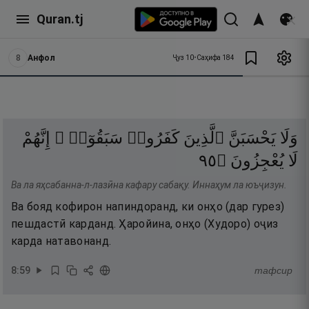
Quran.tj
8
Анфол
Ҷуз
10
•
Саҳифа
184
وَلَا
يَحْسَبَنَّ
ٱلَّذِينَ
كَفَرُوا۟
سَبَقُوٓا۟ ۚ
إِنَّهُمْ
٥٩
۝
يُعْجِزُونَ
لَا
Ва ла яҳсабанна-л-лазӣна кафару сабақу. Иннаҳум ла юъҷизун.
Ва бояд кофирон напиндоранд, ки онҳо (дар гурез)
пешдастӣ карданд. Ҳаройина, онҳо (Худоро) оҷиз
карда натавонанд.
8
:
59
тафсир