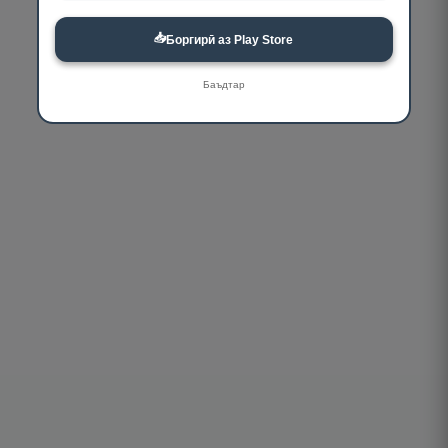
📥
Боргирӣ аз Play Store
Баъдтар