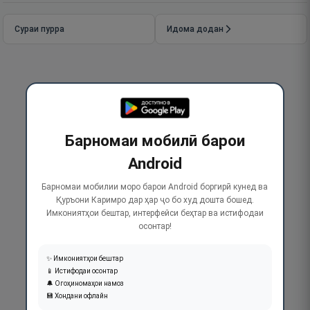
Сураи пурра
Идома додан
Барномаи мобилӣ барои
Android
Барномаи мобилии моро барои Android боргирӣ кунед ва
Қуръони Каримро дар ҳар ҷо бо худ дошта бошед.
Имкониятҳои бештар, интерфейси беҳтар ва истифодаи
осонтар!
✨ Имкониятҳои бештар
📱 Истифодаи осонтар
🔔 Огоҳиномаҳои намоз
💾 Хондани офлайн