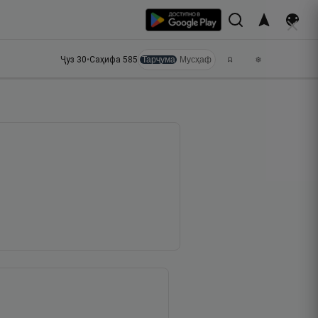
Ҷуз
30
•
Саҳифа
585
Тарҷума
Мусҳаф