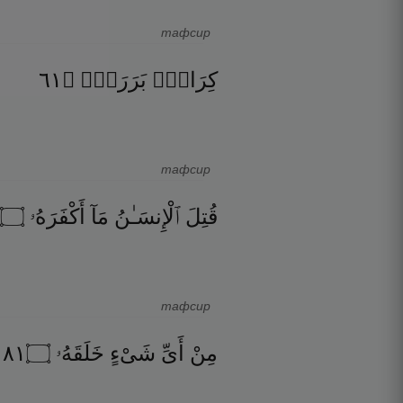
тафсир
١٦
۝
بَرَرَةٍۢ
كِرَامٍۭ
тафсир
۝
أَكْفَرَهُۥ
مَآ
ٱلْإِنسَـٰنُ
قُتِلَ
тафсир
١٨
۝
خَلَقَهُۥ
شَىْءٍ
أَىِّ
مِنْ