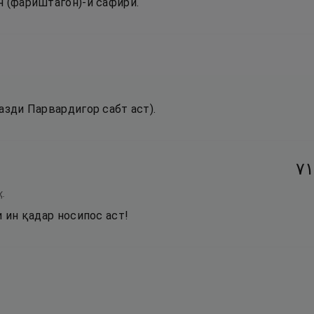
н (фариштагон)-и сафири.
азди Парвардигор сабт аст).
١٧
ҳ.
и ин қадар носипос аст!