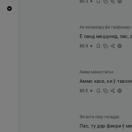
80
:
3
Видеоҳои YouTube
Ав яззаккару фа таефаъаҳу-
Ё панд мешунид, пас, 
80
:
4
Амма манистағна.
Аммо касе, ки ӯ тавонг
80
:
5
Фа анта лаҳу тасадда.
Пас, ту дар фикри ӯ м