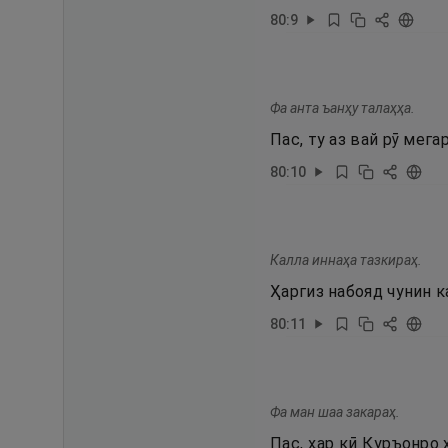
80
:
9
Фа анта ъанҳу талаҳҳа.
Пас, ту аз вай рӯ мег
80
:
10
Калла иннаҳа тазкираҳ.
Ҳаргиз набояд чунин к
80
:
11
Фа ман шаа закараҳ.
Пас, ҳар кӣ Қуръонро х