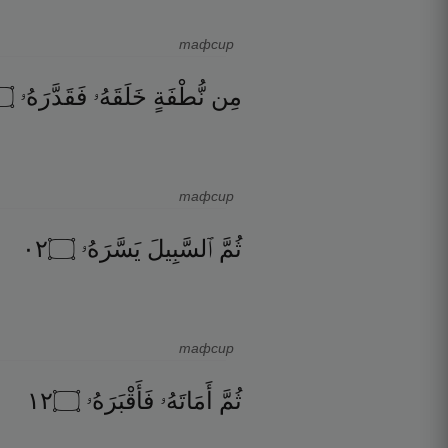
тафсир
۝
فَقَدَّرَهُۥ
خَلَقَهُۥ
نُّطْفَةٍ
مِن
тафсир
٢٠
۝
يَسَّرَهُۥ
ٱلسَّبِيلَ
ثُمَّ
тафсир
٢١
۝
فَأَقْبَرَهُۥ
أَمَاتَهُۥ
ثُمَّ