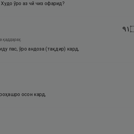
Худо ӯро аз чӣ чиз офарид?
١٩
а қаддараҳ.
ду пас, ӯро андоза (тақдир) кард,
 роҳашро осон кард,