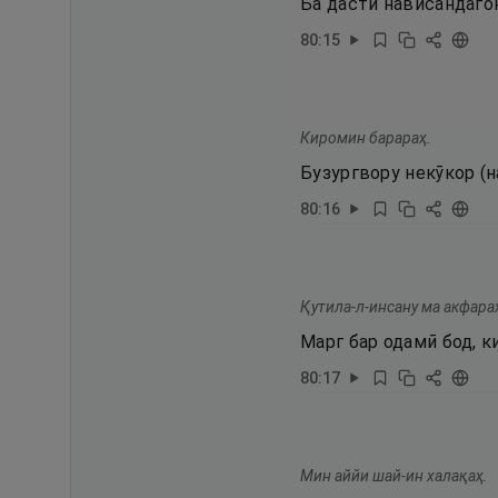
Ба дасти нависандаго
80
:
15
Киромин барараҳ.
Бузургвору некӯкор (н
80
:
16
Қутила-л-инсану ма акфара
Марг бар одамӣ бод, к
80
:
17
Мин аййи шай-ин халақаҳ.