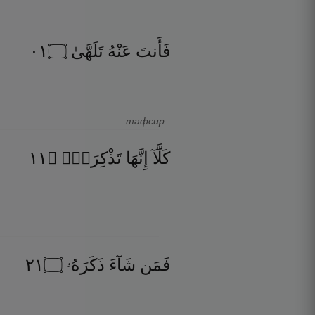
١٠
۝
تَلَهَّىٰ
عَنْهُ
فَأَنتَ
тафсир
١١
۝
تَذْكِرَةٌۭ
إِنَّهَا
كَلَّآ
١٢
۝
ذَكَرَهُۥ
شَآءَ
فَمَن