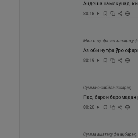
Андеша намекунад, ки 
80
:
18
Мин-н-нутфатин халақаҳу ф
Аз оби нутфа ӯро офари
80
:
19
Сумма-с-сабӣла яссараҳ.
Пас, барои баромадан
80
:
20
Сумма аматаҳу фа ақбараҳ.