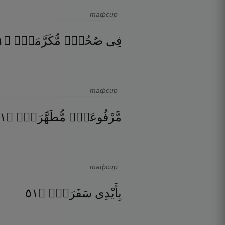
тафсир
٣
۝
مُّكَرَّمَةٍۢ
صُحُفٍۢ
فِى
тафсир
٤
۝
مُّطَهَّرَةٍۭ
مَّرْفُوعَةٍۢ
тафсир
١٥
۝
سَفَرَةٍۢ
بِأَيْدِى