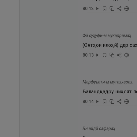
80
:
12
Фӣ суҳуфи-м мукаррамаҳ.
(Оятҳои илоҳӣ) дар са
80
:
13
Марфуъати-м мутаҳҳараҳ.
Баландқадру ниҳоят п
80
:
14
Би айдӣ сафараҳ.