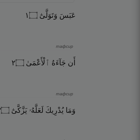
١
۝
وَتَوَلَّىٰٓ
عَبَسَ
тафсир
٢
۝
ٱلْأَعْمَىٰ
جَآءَهُ
أَن
тафсир
٣
۝
يَزَّكَّىٰٓ
لَعَلَّهُۥ
يُدْرِيكَ
وَمَا