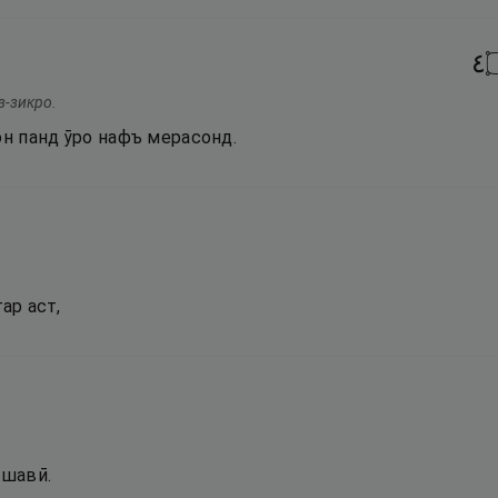
٤
з-зикро.
он панд ӯро нафъ мерасонд.
ар аст,
ешавӣ.