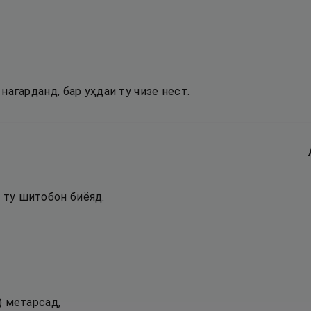
.
к нагарданд, бар уҳдаи ту чизе нест.
 ту шитобон биёяд.
о) метарсад,