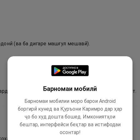
ардонӣ (ва ба дигаре машғул мешавӣ).
Барномаи мобилӣ
ард, ҳаройина, оёти Қуръон барои панд ва тазаккур аст.
Барномаи мобилии моро барои Android
боргирӣ кунед ва Қуръони Каримро дар ҳар
ҷо бо худ дошта бошед. Имкониятҳои
бештар, интерфейси беҳтар ва истифодаи
осонтар!
оҳад, аз он панд гирад.