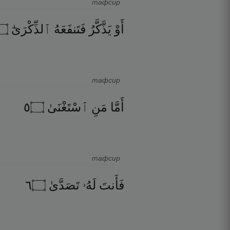
тафсир
۝
ٱلذِّكْرَىٰٓ
فَتَنفَعَهُ
يَذَّكَّرُ
أَوْ
тафсир
٥
۝
ٱسْتَغْنَىٰ
مَنِ
أَمَّا
тафсир
٦
۝
تَصَدَّىٰ
لَهُۥ
فَأَنتَ