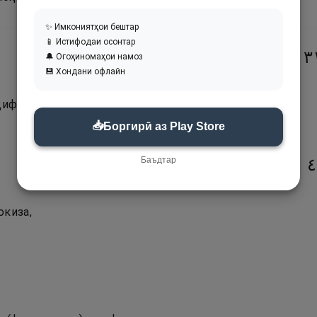
✨ Имкониятҳои бештар
📱 Истифодаи осонтар
١
🔔 Огоҳиномаҳои намоз
💾 Хондани офлайн
ҳифаҳои гиромии.
📥
Боргирӣ аз Play Store
Баъдтар
١
окиза,