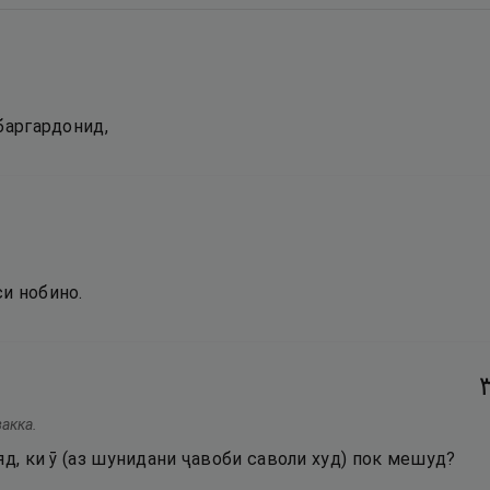
баргардонид,
и нобино.
акка.
яд, ки ӯ (аз шунидани ҷавоби саволи худ) пок мешуд?