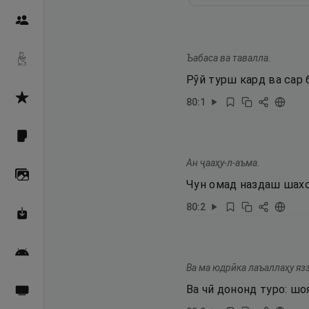
Пайғамбарон
Ъабаса ва тавалла.
Дуоҳо
Рӯй турш кард ва сар 
Асмоул Ҳусно
80
:
1
Фарзи айн
Ан ҷааҳу-л-аъма.
Галерея
Чун омад наздаш шахс
80
:
2
Махзани Маърифат
Барномаи мобилӣ
Ва ма юдрӣка лаъаллаҳу язз
Ва чӣ дононд туро: шо
Пахшҳои зинда