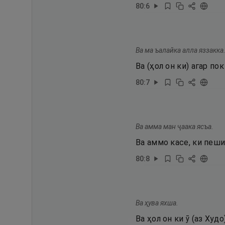
80
:
6
Ва ма ъалайка алла яззакка
Ва (ҳол он ки) агар по
80
:
7
Ва амма ман ҷаака ясъа.
Ва аммо касе, ки пеши
80
:
8
Ва ҳува яхша.
Ва ҳол он ки ӯ (аз Худ