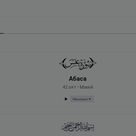
Абаса
42
оят •
Маккӣ
Маълумот
▼
ℹ️