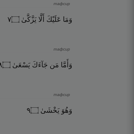
тафсир
٧
۝
يَزَّكَّىٰ
أَلَّا
عَلَيْكَ
وَمَا
тафсир
٨
۝
يَسْعَىٰ
جَآءَكَ
مَن
وَأَمَّا
тафсир
٩
۝
يَخْشَىٰ
وَهُوَ