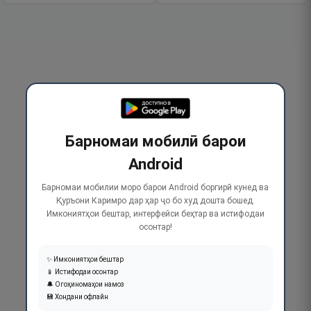
Барномаи мобилӣ барои
Android
Барномаи мобилии моро барои Android боргирӣ кунед ва
Қуръони Каримро дар ҳар ҷо бо худ дошта бошед.
Имкониятҳои бештар, интерфейси беҳтар ва истифодаи
осонтар!
✨ Имкониятҳои бештар
📱 Истифодаи осонтар
🔔 Огоҳиномаҳои намоз
💾 Хондани офлайн