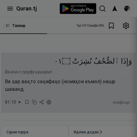
Quran.tj
81
Таквир
Ҷуз
30
•
Саҳифа
586
١٠
۝
نُشِرَتْ
ٱلصُّحُفُ
وَإِذَا
Ва иза-с-суҳуфу нушират.
Ва ҳар вақто саҳифаҳо (номаҳои аъмол) нашр
шаванд.
81
:
10
тафсир
Сураи пурра
Идома додан