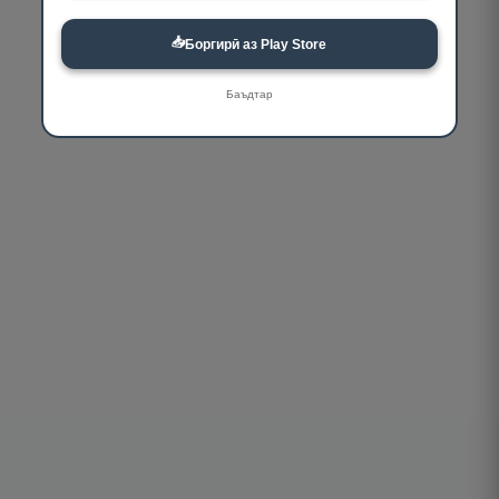
📥
Боргирӣ аз Play Store
Баъдтар