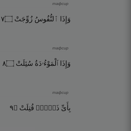
тафсир
٧
۝
زُوِّجَتْ
ٱلنُّفُوسُ
وَإِذَا
тафсир
٨
۝
سُئِلَتْ
ٱلْمَوْءُۥدَةُ
وَإِذَا
тафсир
٩
۝
قُتِلَتْ
ذَنۢبٍۢ
بِأَىِّ