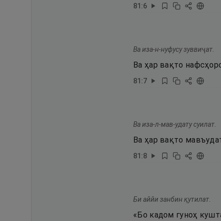
81
:
6
Ва иза-н-нуфусу зуввиҷат.
Ва ҳар вақто нафсҳоро
81
:
7
Ва иза-л-мав-удату суилат.
Ва ҳар вақто мавъудат
81
:
8
Би аййи занбин қутилат.
«Бо кадом гуноҳ кушт