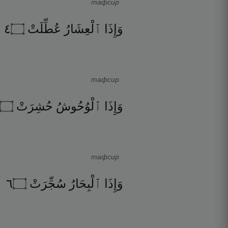
тафсир
٤
۝
عُطِّلَتْ
ٱلْعِشَارُ
وَإِذَا
тафсир
۝
حُشِرَتْ
ٱلْوُحُوشُ
وَإِذَا
тафсир
٦
۝
سُجِّرَتْ
ٱلْبِحَارُ
وَإِذَا