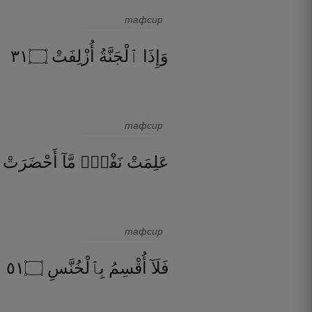
тафсир
١٣
۝
أُزْلِفَتْ
ٱلْجَنَّةُ
وَإِذَا
тафсир
عَلِمَتْ
نَفْسٌۭ
مَّآ
أَحْضَرَتْ
тафсир
١٥
۝
بِٱلْخُنَّسِ
أُقْسِمُ
فَلَآ