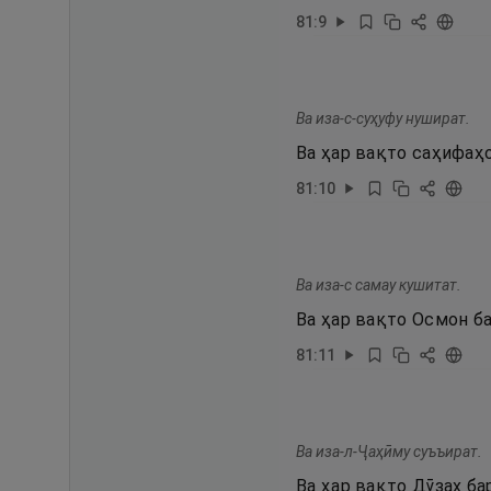
81
:
9
Ва иза-с-суҳуфу нушират.
Ва ҳар вақто саҳифаҳ
81
:
10
Ва иза-с самау кушитат.
Ва ҳар вақто Осмон б
81
:
11
Ва иза-л-Ҷаҳӣму суъъират.
Ва ҳар вақто Дӯзах ба