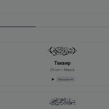
Таквир
29
оят •
Маккӣ
Маълумот
▼
ℹ️