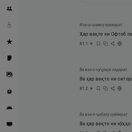
Пайғамбарон
Иза-ш-шамсу куввират.
Дуоҳо
Ҳар вақте ки Офтоб пе
Асмоул Ҳусно
81
:
1
Фарзи айн
Ва иза-н-нуҷумун кадарат.
Галерея
Ва ҳар вақто ки ситор
81
:
2
Махзани Маърифат
Барномаи мобилӣ
Ва иза-л-ҷибалу суййират.
Ва ҳар вақто ки кӯҳҳо
Пахшҳои зинда