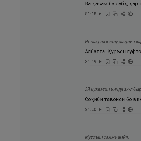
Ва қасам ба субҳ, ҳар
81
:
18
Иннаҳу ла қавлу расулин к
Албатта, Қуръон гуфт
81
:
19
Зӣ қувватин ъинда зи-л-Ъа
Соҳиби тавонои бо виқ
81
:
20
Мутоъин самма амӣн.