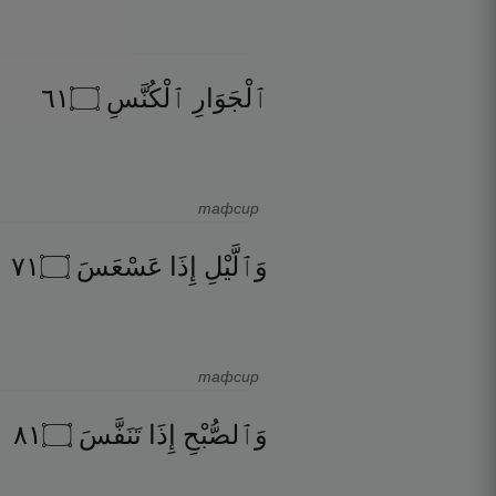
١٦
۝
ٱلْكُنَّسِ
ٱلْجَوَارِ
тафсир
١٧
۝
عَسْعَسَ
إِذَا
وَٱلَّيْلِ
тафсир
١٨
۝
تَنَفَّسَ
إِذَا
وَٱلصُّبْحِ