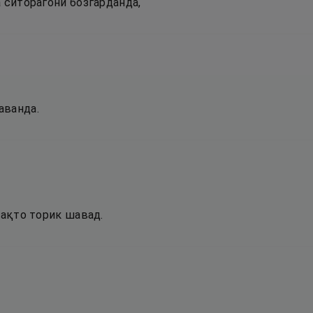
 ситорагони бозгарданда,
аванда.
вақто торик шавад.