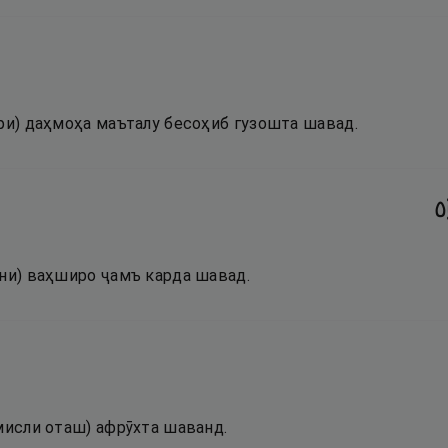
ури) даҳмоҳа маъталу бесоҳиб гузошта шавад.
٥
они) ваҳширо ҷамъ карда шавад.
мисли оташ) афрӯхта шаванд.