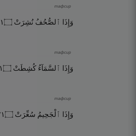
тафсир
٠
۝
نُشِرَتْ
ٱلصُّحُفُ
وَإِذَا
тафсир
١
۝
كُشِطَتْ
ٱلسَّمَآءُ
وَإِذَا
тафсир
١٢
۝
سُعِّرَتْ
ٱلْجَحِيمُ
وَإِذَا