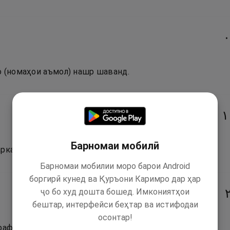
١
о (номаҳои аъмол) нашр шаванд.
١
Барномаи мобилӣ
арканда шавад.
Барномаи мобилии моро барои Android
боргирӣ кунед ва Қуръони Каримро дар ҳар
ҷо бо худ дошта бошед. Имкониятҳои
бештар, интерфейси беҳтар ва истифодаи
осонтар!
рафрӯхта (тасфонида) шавад.