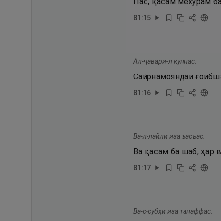
Пас, қасам мехӯрам ба
81
:
15
Ал-ҷавари-л куннас.
Сайрнамояндаи ғоибш
81
:
16
Ва-л-лайли иза ъасъас.
Ва қасам ба шаб, ҳар 
81
:
17
Ва-с-субҳи иза танаффас.