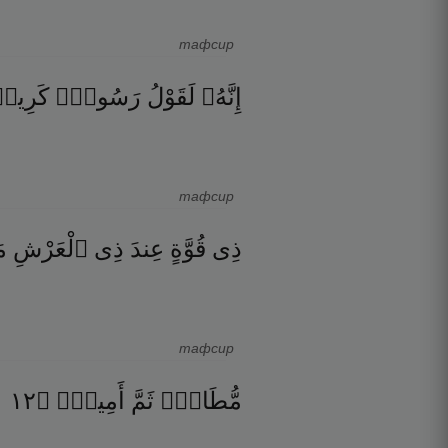
тафсир
إِنَّهُۥ
لَقَوْلُ
رَسُولٍۢ
كَرِيم
тафсир
ذِى
قُوَّةٍ
عِندَ
ذِى
ٱلْعَرْشِ
م
тафсир
٢١
۝
أَمِينٍۢ
ثَمَّ
مُّطَاعٍۢ