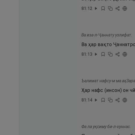
81
:
12
Ва иза-л-Ҷаннату узлифат.
Ва ҳар вақто Ҷаннатр
81
:
13
Ъалимат нафсу-м ма аҳЗара
Ҳар нафс (инсон) он ч
81
:
14
Фа ла уқсиму би-л-хуннас.