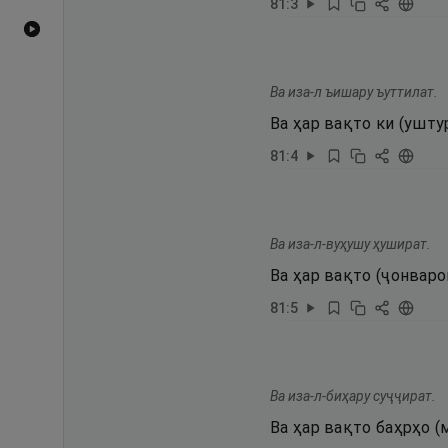
81
:
3
Видеоҳои YouTube
Ва иза-л ъишару ъуттилат.
Ва ҳар вақто ки (ушт
81
:
4
Ва иза-л-вуҳушу ҳушират.
Ва ҳар вақто (ҷонвар
81
:
5
Ва иза-л-биҳару суҷҷират.
Ва ҳар вақто баҳрҳо (