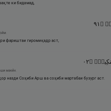
 вақте ки бидамад,
١٩
۝
ٍۢ
арӣм.
ори фариштаи гиромиқадр аст,
٢٠
۝
َكِينٍۢ
рши макӣн.
ор назди Соҳиби Арш ва соҳиби мартабаи бузург аст.