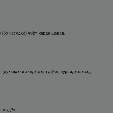
 (бо ҷасадҳо) ҷуфт карда шавад.
 (духтараки зинда дар гӯр)-ро пурсида шавад:
а шуд?».