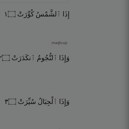
١
۝
كُوِّرَتْ
ٱلشَّمْسُ
إِذَا
тафсир
٢
۝
ٱنكَدَرَتْ
ٱلنُّجُومُ
وَإِذَا
٣
۝
سُيِّرَتْ
ٱلْجِبَالُ
وَإِذَا