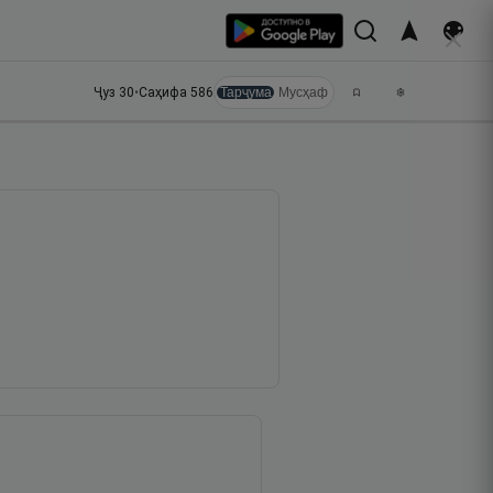
Ҷуз
30
•
Саҳифа
586
Тарҷума
Мусҳаф