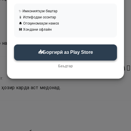
✨ Имкониятҳои бештар
📱 Истифодаи осонтар
🔔 Огоҳиномаҳои намоз
💾 Хондани офлайн
о наздик карда шавад.
📥
Боргирӣ аз Play Store
Баъдтар
١٤
۝
т.
ӣ ҳозир карда аст медонад.