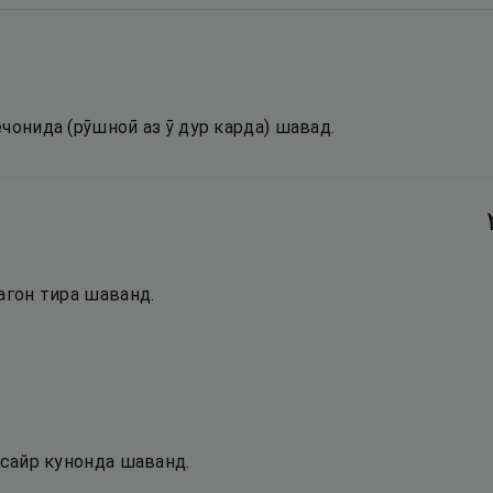
чонида (рӯшноӣ аз ӯ дур карда) шавад.
агон тира шаванд.
 сайр кунонда шаванд.