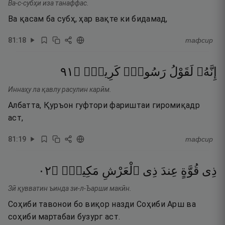
Ва-с-субҳи иза танаффас.
Ва қасам ба субҳ, ҳар вақте ки бидамад,
81
:
18
тафсир
١٩
۝
كَرِيمٍۢ
رَسُولٍۢ
لَقَوْلُ
إِنَّهُۥ
Иннаҳу ла қавлу расулин карӣм.
Албатта, Қуръон гуфтори фариштаи гиромиқадр
аст,
81
:
19
тафсир
٢٠
۝
مَكِينٍۢ
ٱلْعَرْشِ
ذِى
عِندَ
قُوَّةٍ
ذِى
Зӣ қувватин ъинда зи-л-Ъарши макӣн.
Соҳиби тавонои бо виқор назди Соҳиби Арш ва
соҳиби мартабаи бузург аст.