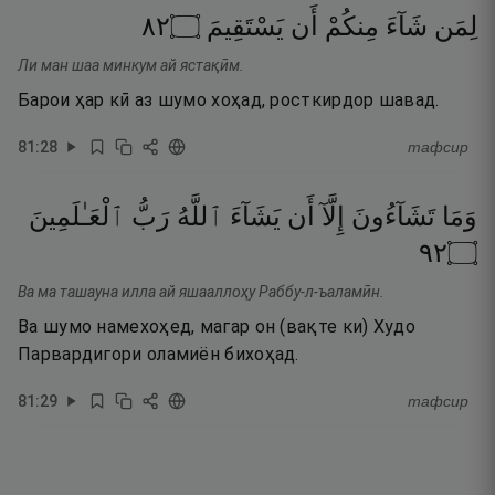
٢٨
۝
يَسْتَقِيمَ
أَن
مِنكُمْ
شَآءَ
لِمَن
Ли ман шаа минкум ай ястақӣм.
Барои ҳар кӣ аз шумо хоҳад, росткирдор шавад.
81
:
28
тафсир
وَمَا
تَشَآءُونَ
إِلَّآ
أَن
يَشَآءَ
ٱللَّهُ
رَبُّ
ٱلْعَـٰلَمِينَ
٢٩
۝
Ва ма ташауна илла ай яшааллоҳу Раббу-л-ъаламӣн.
Ва шумо намехоҳед, магар он (вақте ки) Худо
Парвардигори оламиён бихоҳад.
81
:
29
тафсир