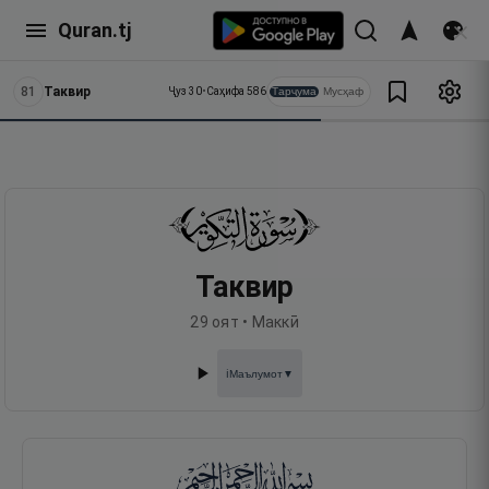
Quran.tj
81
Таквир
Тарҷума
Мусҳаф
Ҷуз
30
•
Саҳифа
586
Таквир
29
оят •
Маккӣ
Маълумот
▼
ℹ️