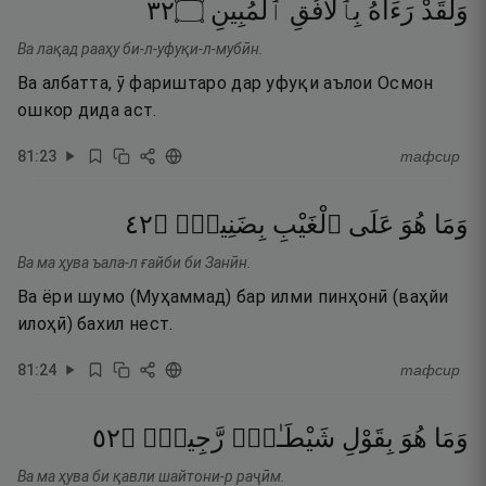
٢٣
۝
ٱلْمُبِينِ
بِٱلْأُفُقِ
رَءَاهُ
وَلَقَدْ
Ва лақад рааҳу би-л-уфуқи-л-мубӣн.
Ва албатта, ӯ фариштаро дар уфуқи аълои Осмон
ошкор дида аст.
81
:
23
тафсир
٢٤
۝
بِضَنِينٍۢ
ٱلْغَيْبِ
عَلَى
هُوَ
وَمَا
Ва ма ҳува ъала-л ғайби би Занӣн.
Ва ёри шумо (Муҳаммад) бар илми пинҳонӣ (ваҳйи
илоҳӣ) бахил нест.
81
:
24
тафсир
٢٥
۝
رَّجِيمٍۢ
شَيْطَـٰنٍۢ
بِقَوْلِ
هُوَ
وَمَا
Ва ма ҳува би қавли шайтони-р раҷӣм.