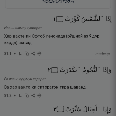
١
۝
كُوِّرَتْ
ٱلشَّمْسُ
إِذَا
Иза-ш-шамсу куввират.
Ҳар вақте ки Офтоб печонида (рӯшноӣ аз ӯ дур
карда) шавад.
81
:
1
тафсир
٢
۝
ٱنكَدَرَتْ
ٱلنُّجُومُ
وَإِذَا
Ва иза-н-нуҷумун кадарат.
Ва ҳар вақто ки ситорагон тира шаванд.
81
:
2
٣
۝
سُيِّرَتْ
ٱلْجِبَالُ
وَإِذَا