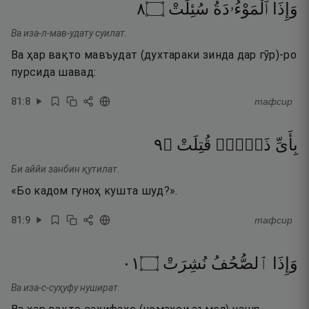
٨
۝
سُئِلَتْ
ٱلْمَوْءُۥدَةُ
وَإِذَا
Ва иза-л-мав-удату суилат.
Ва ҳар вақто мавъудат (духтараки зинда дар гӯр)-ро
пурсида шавад:
81
:
8
тафсир
٩
۝
قُتِلَتْ
ذَنۢبٍۢ
بِأَىِّ
Би аййи занбин қутилат.
«Бо кадом гуноҳ кушта шуд?».
81
:
9
тафсир
١٠
۝
نُشِرَتْ
ٱلصُّحُفُ
وَإِذَا
Ва иза-с-суҳуфу нушират.