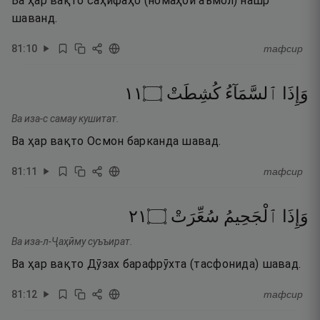
Ва ҳар вақто саҳифаҳо (номаҳои аъмол) нашр
шаванд.
81
:
10
тафсир
١١
۝
كُشِطَتْ
ٱلسَّمَآءُ
وَإِذَا
Ва иза-с самау кушитат.
Ва ҳар вақто Осмон барканда шавад.
81
:
11
тафсир
١٢
۝
سُعِّرَتْ
ٱلْجَحِيمُ
وَإِذَا
Ва иза-л-Ҷаҳӣму суъъират.
Ва ҳар вақто Дӯзах барафрӯхта (тасфонида) шавад.
81
:
12
тафсир