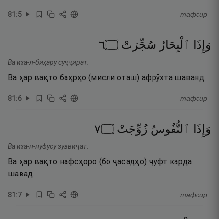
81
:
5
тафсир
٦
۝
سُجِّرَتْ
ٱلْبِحَارُ
وَإِذَا
Ва иза-л-биҳару суҷҷират.
Ва ҳар вақто баҳрҳо (мисли оташ) афрӯхта шаванд.
81
:
6
тафсир
٧
۝
زُوِّجَتْ
ٱلنُّفُوسُ
وَإِذَا
Ва иза-н-нуфусу зуввиҷат.
Ва ҳар вақто нафсҳоро (бо ҷасадҳо) ҷуфт карда
шавад.
81
:
7
тафсир