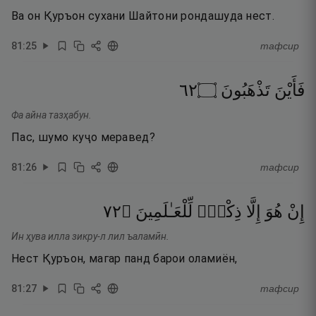
Ва он Қуръон сухани Шайтони рондашуда нест.
81
:
25
тафсир
٢٦
۝
تَذْهَبُونَ
فَأَيْنَ
Фа айна тазҳабун.
Пас, шумо куҷо меравед?
81
:
26
тафсир
٢٧
۝
لِّلْعَـٰلَمِينَ
ذِكْرٌۭ
إِلَّا
هُوَ
إِنْ
Ин ҳува илла зикру-л лил ъаламӣн.
Нест Қуръон, магар панд барои оламиён,
81
:
27
тафсир