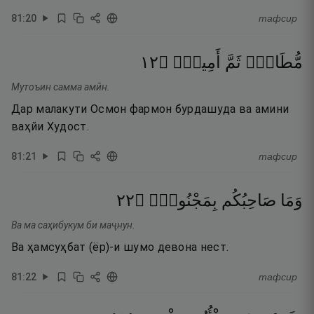
81
:
20
тафсир
٢١
۝
أَمِينٍۢ
ثَمَّ
مُّطَاعٍۢ
Мутоъин самма амӣн.
Дар малакути Осмон фармон бурдашуда ва амини
ваҳйи Худост.
81
:
21
тафсир
٢٢
۝
بِمَجْنُونٍۢ
صَاحِبُكُم
وَمَا
Ва ма саҳибукум би маҷнун.
Ва ҳамсуҳбат (ёр)-и шумо девона нест.
81
:
22
тафсир