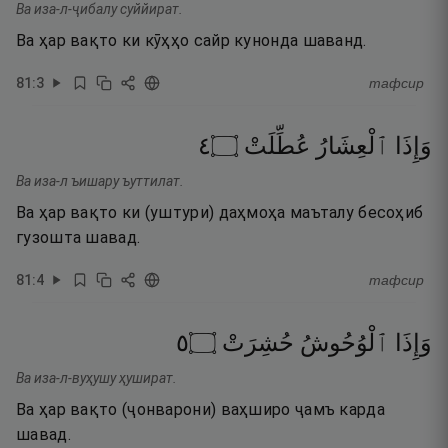
Ва иза-л-ҷибалу суййират.
Ва ҳар вақто ки кӯҳҳо сайр кунонда шаванд.
81
:
3
тафсир
٤
۝
عُطِّلَتْ
ٱلْعِشَارُ
وَإِذَا
Ва иза-л ъишару ъуттилат.
Ва ҳар вақто ки (уштури) даҳмоҳа маъталу бесоҳиб
гузошта шавад.
81
:
4
тафсир
٥
۝
حُشِرَتْ
ٱلْوُحُوشُ
وَإِذَا
Ва иза-л-вуҳушу ҳушират.
Ва ҳар вақто (ҷонварони) ваҳширо ҷамъ карда
шавад.