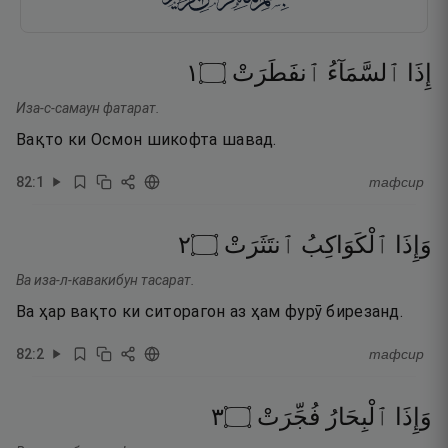
١
۝
ٱنفَطَرَتْ
ٱلسَّمَآءُ
إِذَا
Иза-с-самаун фатарат.
Вақто ки Осмон шикофта шавад.
82
:
1
тафсир
٢
۝
ٱنتَثَرَتْ
ٱلْكَوَاكِبُ
وَإِذَا
Ва иза-л-кавакибун тасарат.
Ва ҳар вақто ки ситорагон аз ҳам фурӯ бирезанд.
82
:
2
тафсир
٣
۝
فُجِّرَتْ
ٱلْبِحَارُ
وَإِذَا