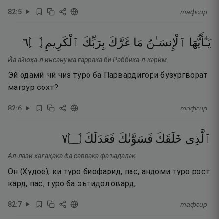
82
:
5
тафсир
٦
۝
ٱلْكَرِيمِ
بِرَبِّكَ
غَرَّكَ
مَا
ٱلْإِنسَـٰنُ
يَـٰٓأَيُّهَا
Йа айюҳа-л-инсану ма ғаррака би Раббика-л-карӣм.
Эй одамӣ, чӣ чиз туро ба Парвардигори бузургворат
мағрур сохт?
82
:
6
тафсир
٧
۝
فَعَدَلَكَ
فَسَوَّىٰكَ
خَلَقَكَ
ٱلَّذِى
Ал-лазӣ халақака фа саввака фа ъадалак.
Он (Худое), ки туро биофарид, пас, андоми туро рост
кард, пас, туро ба эътидол овард,
82
:
7
тафсир