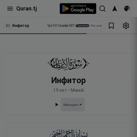
Quran.tj
82
Инфитор
Тарҷума
Мусҳаф
Ҷуз
30
•
Саҳифа
587
Инфитор
19
оят •
Маккӣ
Маълумот
▼
ℹ️