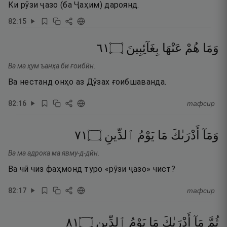
Ки рӯзи ҷазо (ба Ҷаҳим) дароянд.
82
:
15
١٦
۝
بِغَآئِبِينَ
عَنْهَا
هُمْ
وَمَا
Ва ма ҳум ъанҳа би ғоибӣн.
Ва нестанд онҳо аз Дӯзах ғоибшаванда.
82
:
16
тафсир
١٧
۝
ٱلدِّينِ
يَوْمُ
مَا
أَدْرَىٰكَ
وَمَآ
Ва ма адрока ма явму-д-дӣн.
Ва чӣ чиз фаҳмонд туро «рӯзи ҷазо» чист?
82
:
17
тафсир
١٨
۝
ٱلدِّينِ
يَوْمُ
مَا
أَدْرَىٰكَ
مَآ
ثُمَّ