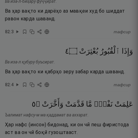
Ва иза-л-биҳару фуҷҷират.
Ва ҳар вақто ки дарёҳо аз мавқеи худ бо шиддат
равон карда шаванд.
82
:
3
тафсир
٤
۝
بُعْثِرَتْ
ٱلْقُبُورُ
وَإِذَا
Ва иза-л қубуру буъсират.
Ва ҳар вақто ки қабрҳо зеру забар карда шаванд.
82
:
4
тафсир
٥
۝
وَأَخَّرَتْ
قَدَّمَتْ
مَّا
نَفْسٌۭ
عَلِمَتْ
Ъалимат нафсу-м ма қаддамат ва аххарат.
Ҳар нафс (инсон) бидонад, ки он чӣ пеш фиристода
аст ва он чӣ боқӣ гузоштааст.