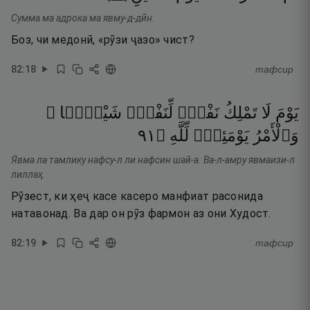
Сумма ма адрока ма явму-д-дӣн.
Боз, чи медонӣ, «рӯзи ҷазо» чист?
82
:
18
тафсир
يَوْمَ
لَا
تَمْلِكُ
نَفْسٌۭ
لِّنَفْسٍۢ
شَيْـًۭٔا ۖ
١٩
۝
لِّلَّهِ
يَوْمَئِذٍۢ
وَٱلْأَمْرُ
Явма ла тамлику нафсу-л ли нафсин шай-а. Ва-л-амру явмаизи-л
лиллаҳ.
Рӯзест, ки ҳеҷ касе касеро манфиат расонида
натавонад. Ва дар он рӯз фармон аз они Худост.
82
:
19
тафсир