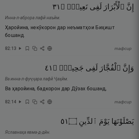
١٣
۝
نَعِيمٍۢ
لَفِى
ٱلْأَبْرَارَ
إِنَّ
Инна-л-аброра лафӣ наъӣм.
Ҳаройина, некӯкорон дар неъматҳои Биҳишт
бошанд.
82
:
13
тафсир
١٤
۝
جَحِيمٍۢ
لَفِى
ٱلْفُجَّارَ
وَإِنَّ
Ва инна-л-фуҷҷара лафӣ Ҷаҳӣм.
Ва ҳаройина, бадкорон дар Дӯзах бошанд,
82
:
14
тафсир
١٥
۝
ٱلدِّينِ
يَوْمَ
يَصْلَوْنَهَا
Яславнаҳа явма-д-дӣн.