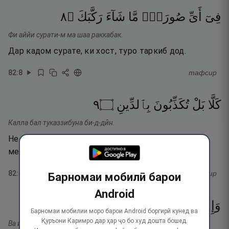
٨
۝
رَكَّبَكَ
شَآءَ
مَّا
صُورَةٍۢ
أَىِّ
فِىٓ
Фи аййи сурати-м ма шаа раккабак.
Дар кадом сурате, ки хост, туро таркиб дод.
82
:
8
тафсир
٩
۝
بِٱلدِّينِ
تُكَذِّبُونَ
بَلْ
كَلَّا
Калла бал туказзибуна би-д-дӣн.
Не-не! Балки шумо омадани рӯзи ҷазоро дурӯғ
мешуморед.
82
:
9
тафсир
Барномаи мобилӣ барои
Android
١٠
۝
لَحَـٰفِظِينَ
عَلَيْكُمْ
وَإِنَّ
Барномаи мобилии моро барои Android боргирӣ кунед ва
Қуръони Каримро дар ҳар ҷо бо худ дошта бошед.
Ва инна ъалайкум лаҳафизӣн.