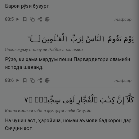
Барои рӯзи бузург.
83
:
5
тафсир
٦
۝
ٱلْعَـٰلَمِينَ
لِرَبِّ
ٱلنَّاسُ
يَقُومُ
يَوْمَ
Явма яқуму-н-насу ли Рабби-л ъаламӣн.
Рӯзе, ки ҳама мардум пеши Парвардигори оламиён
истода шаванд.
83
:
6
тафсир
٧
۝
سِجِّينٍۢ
لَفِى
ٱلْفُجَّارِ
كِتَـٰبَ
إِنَّ
كَلَّآ
Калла инна китаба-л-фуҷҷари лафӣ Сиҷҷӣн.
На чунин аст, ҳаройина, номаи аъмоли бадкорон дар
Сиҷҷин аст.