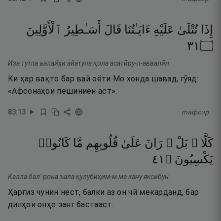
إِذَا
تُتْلَىٰ
عَلَيْهِ
ءَايَـٰتُنَا
قَالَ
أَسَـٰطِيرُ
ٱلْأَوَّلِينَ
١٣
۝
Иза тутла ъалайҳи айатуна қола асатӣру-л-аввалӣн.
Ки ҳар вақто бар вай оёти Мо хонда шавад, гӯяд:
«Афсонаҳои пешиниён аст».
83
:
13
тафсир
كَلَّا ۖ
بَلْ ۜ
رَانَ
عَلَىٰ
قُلُوبِهِم
مَّا
كَانُوا۟
١٤
۝
يَكْسِبُونَ
Калла бал‘ рона ъала қулубиҳим-м ма кану яксибун.
Ҳаргиз чунин нест, балки аз он чӣ мекарданд, бар
дилҳои онҳо занг бастааст.