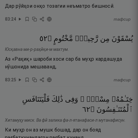
Дар рӯйҳои онҳо тозагии неъматро бишносӣ.
83
:
24
тафсир
٢٥
۝
مَّخْتُومٍ
رَّحِيقٍۢ
مِن
يُسْقَوْنَ
Юсқавна ми-р-раҳӣқи-м махтум.
Аз «Раҳиқ» шароби хоси сар ба муҳр кардашуда
нӯшонида мешаванд,
83
:
25
тафсир
خِتَـٰمُهُۥ
مِسْكٌۭ ۚ
وَفِى
ذَٰلِكَ
فَلْيَتَنَافَسِ
٢٦
۝
ٱلْمُتَنَـٰفِسُونَ
Хитамуҳу миск. Ва фӣ залика фа-л-ятанафаси-л мутанафисун.
Ки муҳр он аз мушк бошад, дар он бояд
рағбаткунандагон рағбат кунанд.