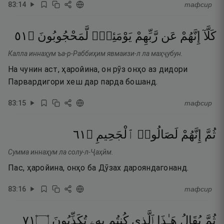
83
:
14
тафсир
١٥
۝
لَّمَحْجُوبُونَ
يَوْمَئِذٍۢ
رَّبِّهِمْ
عَن
إِنَّهُمْ
كَلَّآ
Калла иннаҳум ъа-р-Раббиҳим явмаизи-л ла маҳҷубун.
На чунин аст, ҳаройина, он рӯз онҳо аз дидори
Парвардигори хеш дар парда бошанд.
83
:
15
тафсир
١٦
۝
ٱلْجَحِيمِ
لَصَالُوا۟
إِنَّهُمْ
ثُمَّ
Сумма иннаҳум ла солу-л-Ҷаҳӣм.
Пас, ҳаройина, онҳо ба Дӯзах дарояндагонанд.
83
:
16
тафсир
١٧
۝
تُكَذِّبُونَ
بِهِۦ
كُنتُم
ٱلَّذِى
هَـٰذَا
يُقَالُ
ثُمَّ