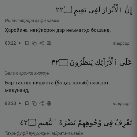
٢٢
۝
نَعِيمٍ
لَفِى
ٱلْأَبْرَارَ
إِنَّ
Инна-л-аброра ла фӣ наъӣм.
Ҳаройина, некӯкорон дар неъматҳо бошанд,
83
:
22
тафсир
٢٣
۝
يَنظُرُونَ
ٱلْأَرَآئِكِ
عَلَى
Ъала-л ароики янзурун.
Бар тахтҳо нишаста (ба ҳар ҷониб) назорат
мекунанд,
83
:
23
тафсир
٢٤
۝
ٱلنَّعِيمِ
نَضْرَةَ
وُجُوهِهِمْ
فِى
تَعْرِفُ
Таърифу фӣ вуҷуҳиҳим наЗрата-н наъӣм.