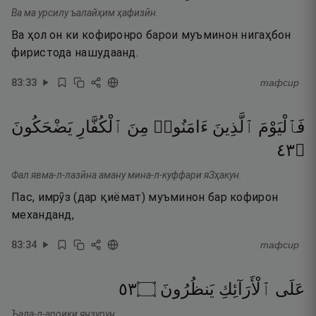
Ва ма урсилу ъалайҳим ҳафизӣн.
Ва ҳол он ки кофиронро барои муъминон нигаҳбон
фиристода нашудаанд.
83
:
33
тафсир
فَٱلْيَوْمَ
ٱلَّذِينَ
ءَامَنُوا۟
مِنَ
ٱلْكُفَّارِ
يَضْحَكُونَ
٣٤
۝
Фал явма-л-лазӣна аману мина-л-куффари яЗҳакун.
Пас, имрӯз (дар қиёмат) муъминон бар кофирон
механданд,
83
:
34
тафсир
٣٥
۝
يَنظُرُونَ
ٱلْأَرَآئِكِ
عَلَى
Ъала-л-ароики янзурун.