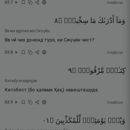
83
:
7
тафсир
٨
۝
سِجِّينٌۭ
مَا
أَدْرَىٰكَ
وَمَآ
Ва ма адрока ма Сиҷҷӣн.
Ва чӣ чиз дононд туро, ки Сиҷҷин чист?
83
:
8
тафсир
٩
۝
مَّرْقُومٌۭ
كِتَـٰبٌۭ
Китабу-м марқум.
Китобест (бо қалами Ҳақ) навишташуда.
83
:
9
тафсир
١٠
۝
لِّلْمُكَذِّبِينَ
يَوْمَئِذٍۢ
وَيْلٌۭ