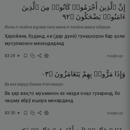
إِنَّ
ٱلَّذِينَ
أَجْرَمُوا۟
كَانُوا۟
مِنَ
ٱلَّذِينَ
٢٩
۝
يَضْحَكُونَ
ءَامَنُوا۟
Инна-л-лазӣна аҷраму кану мина-л-лазӣна аману яЗҳакун.
Ҳаройина, буданд, ки (дар дунё) гунаҳкорон бар ҳоли
мусулмонон механдиданд.
83
:
29
тафсир
٣٠
۝
يَتَغَامَزُونَ
بِهِمْ
مَرُّوا۟
وَإِذَا
Ва иза марру биҳим ятағомазун.
Ва ҳар вақто муъминон аз назди онҳо гузаранд, бо
чашму абрӯ ишора мекарданд.
83
:
30
тафсир