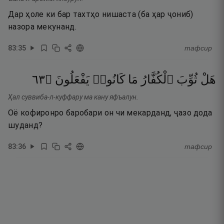
Дар ҳоле ки бар тахтҳо нишаста (ба ҳар ҷониб)
назора мекунанд.
83
:
35
тафсир
٣٦
۝
يَفْعَلُونَ
كَانُوا۟
مَا
ٱلْكُفَّارُ
ثُوِّبَ
هَلْ
Ҳал суввиба-л-куффару ма кану яфъалун.
Оё кофиронро баробари он чи мекарданд, ҷазо дода
шуданд?
83
:
36
тафсир