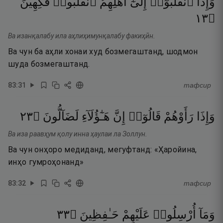
وَإِذَا
ٱنقَلَبُوٓا۟
إِلَىٰٓ
أَهْلِهِمُ
ٱنقَلَبُوا۟
فَكِهِينَ
٣١
۝
Ва изанқалабу ила аҳлиҳимунқалабу факиҳӣн.
Ва чун ба аҳли хонаи худ бозмегаштанд, шодмон
шуда бозмегаштанд.
83
:
31
тафсир
٣٢
۝
لَضَآلُّونَ
هَـٰٓؤُلَآءِ
إِنَّ
قَالُوٓا۟
رَأَوْهُمْ
وَإِذَا
Ва иза раавҳум қолу инна ҳаулаи ла Золлун.
Ва чун онҳоро медиданд, мегуфтанд: «Ҳаройина,
инҳо гумроҳонанд»
83
:
32
тафсир
٣٣
۝
حَـٰفِظِينَ
عَلَيْهِمْ
أُرْسِلُوا۟
وَمَآ