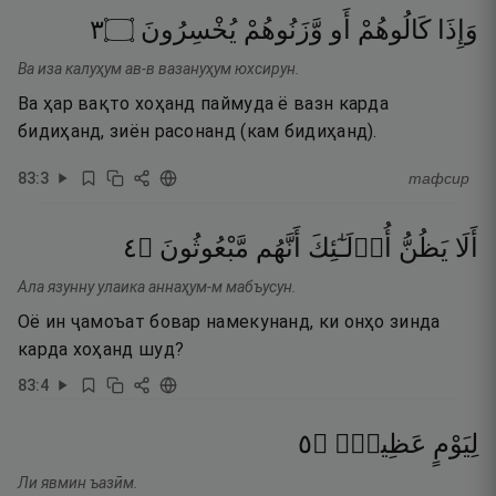
٣
۝
يُخْسِرُونَ
وَّزَنُوهُمْ
أَو
كَالُوهُمْ
وَإِذَا
Ва иза калуҳум ав-в вазануҳум юхсирун.
Ва ҳар вақто хоҳанд паймуда ё вазн карда
бидиҳанд, зиён расонанд (кам бидиҳанд).
83
:
3
тафсир
٤
۝
مَّبْعُوثُونَ
أَنَّهُم
أُو۟لَـٰٓئِكَ
يَظُنُّ
أَلَا
Ала язунну улаика аннаҳум-м мабъусун.
Оё ин ҷамоъат бовар намекунанд, ки онҳо зинда
карда хоҳанд шуд?
83
:
4
٥
۝
عَظِيمٍۢ
لِيَوْمٍ
Ли явмин ъазӣм.