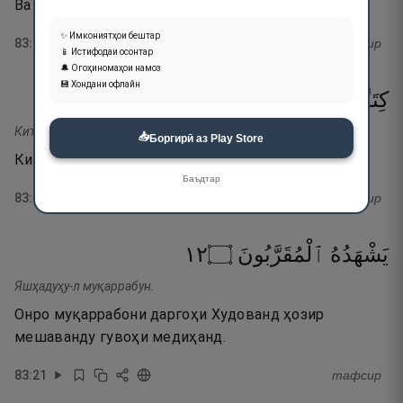
Ва чӣ дононд туро, ки Иллийюн чист?
✨ Имкониятҳои бештар
83
:
19
тафсир
📱 Истифодаи осонтар
🔔 Огоҳиномаҳои намоз
💾 Хондани офлайн
٢٠
۝
مَّرْقُومٌۭ
كِتَـٰبٌۭ
Китабу-м марқум.
📥
Боргирӣ аз Play Store
Китобест навишташуда.
Баъдтар
83
:
20
тафсир
٢١
۝
ٱلْمُقَرَّبُونَ
يَشْهَدُهُ
Яшҳадуҳу-л муқаррабун.
Онро муқаррабони даргоҳи Худованд ҳозир
мешаванду гувоҳи медиҳанд.
83
:
21
тафсир