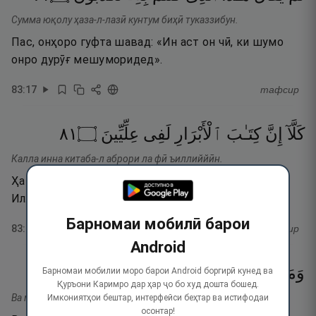
Сумма юқолу ҳаза-л-лазӣ кунтум биҳӣ туказзибун.
Пас, онҳоро гуфта шавад: «Ин аст он чӣ, ки шумо
онро дурӯғ мешуморидед».
83
:
17
тафсир
١٨
۝
عِلِّيِّينَ
لَفِى
ٱلْأَبْرَارِ
كِتَـٰبَ
إِنَّ
كَلَّآ
Калла инна китаба-л аброри ла фӣ ъиллиййӣн.
Ҳаққо! Бегумон, номаи (аъмоли) некӯкорон дар
Иллиййин аст».
Барномаи мобилӣ барои
83
:
18
тафсир
Android
١٩
۝
عِلِّيُّونَ
مَا
أَدْرَىٰكَ
وَمَآ
Барномаи мобилии моро барои Android боргирӣ кунед ва
Қуръони Каримро дар ҳар ҷо бо худ дошта бошед.
Ва ма адрока ма ъиллиййун.
Имкониятҳои бештар, интерфейси беҳтар ва истифодаи
осонтар!