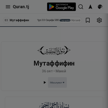
Quran.tj
83
Мутаффифин
Тарҷума
Мусҳаф
Ҷуз
30
•
Саҳифа
588
Мутаффифин
36
оят •
Маккӣ
Маълумот
▼
ℹ️