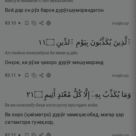
Вайлу-й явмаизи-л лил муказзибӣн.
Вой дар он рӯз барои дурӯғшуморандагон.
83
:
10
тафсир
١١
۝
ٱلدِّينِ
بِيَوْمِ
يُكَذِّبُونَ
ٱلَّذِينَ
Ал-лазӣна юказзибуна би явми-д-дӣн.
Онҳое, ки рӯзи ҷазоро дурӯғ мешуморанд.
83
:
11
тафсир
١٢
۝
أَثِيمٍ
مُعْتَدٍ
كُلُّ
إِلَّا
بِهِۦٓ
يُكَذِّبُ
وَمَا
Ва ма юказзибу биҳи илла куллу муътадин асӣм.
Ва онро (қиёматро) дурӯғ намеҳисобад, магар ҳар
ситамгори гунаҳкор,
83
:
12
тафсир