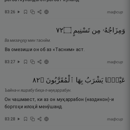
83
:
26
тафсир
٢٧
۝
تَسْنِيمٍ
مِن
وَمِزَاجُهُۥ
Ва мизаҷуҳу мин таснӣм.
Ва омезиши он об аз «Тасним» аст.
83
:
27
тафсир
٢٨
۝
ٱلْمُقَرَّبُونَ
بِهَا
يَشْرَبُ
عَيْنًۭا
Ъайна-н яшрабу биҳа-л-муқаррабун.
Он чашмаест, ки аз он муқаррабон (наздикон)-и
боргоҳи илоҳӣ менӯшанд.
83
:
28
тафсир