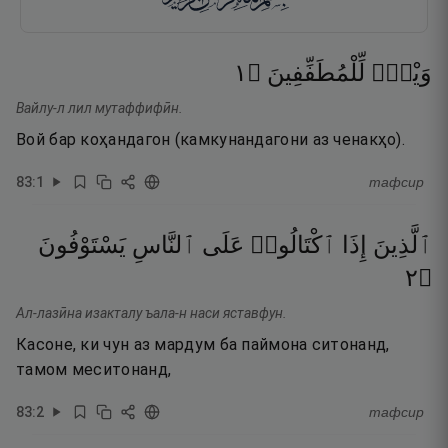
١
۝
لِّلْمُطَفِّفِينَ
وَيْلٌۭ
Вайлу-л лил мутаффифӣн.
Вой бар коҳандагон (камкунандагони аз ченакҳо).
83
:
1
тафсир
ٱلَّذِينَ
إِذَا
ٱكْتَالُوا۟
عَلَى
ٱلنَّاسِ
يَسْتَوْفُونَ
٢
۝
Ал-лазӣна изакталу ъала-н наси яставфун.
Касоне, ки чун аз мардум ба паймона ситонанд,
тамом меситонанд,
83
:
2
тафсир