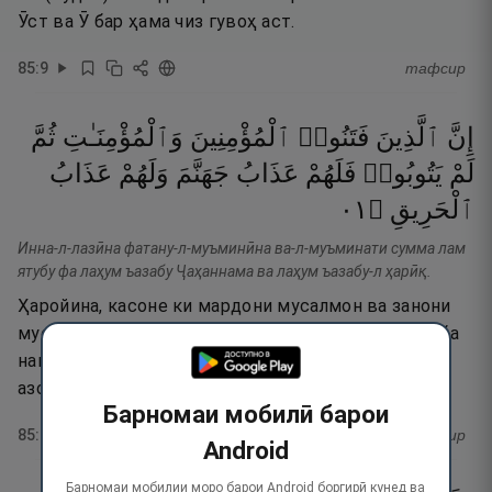
Ӯст ва Ӯ бар ҳама чиз гувоҳ аст.
85
:
9
тафсир
إِنَّ
ٱلَّذِينَ
فَتَنُوا۟
ٱلْمُؤْمِنِينَ
وَٱلْمُؤْمِنَـٰتِ
ثُمَّ
لَمْ
يَتُوبُوا۟
فَلَهُمْ
عَذَابُ
جَهَنَّمَ
وَلَهُمْ
عَذَابُ
١٠
۝
ٱلْحَرِيقِ
Инна-л-лазӣна фатану-л-муъминӣна ва-л-муъминати сумма лам
ятубу фа лаҳум ъазабу Ҷаҳаннама ва лаҳум ъазабу-л ҳарӣқ.
Ҳаройина, касоне ки мардони мусалмон ва занони
мусалмонро аз имон (овардан) боздоранд ва тавба
накунанд, пас, онҳорост азоби Дӯзах ва онҳорост
азоби сӯзонанда.
Барномаи мобилӣ барои
85
:
10
тафсир
Android
Барномаи мобилии моро барои Android боргирӣ кунед ва