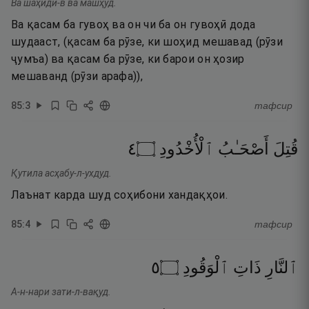
Ва шаҳиди-в ва машҳуд.
Ва қасам ба гувоҳ ва он чи ба он гувоҳӣ дода
шудааст, (қасам ба рӯзе, ки шоҳид мешавад (рӯзи
ҷумъа) ва қасам ба рӯзе, ки барои он ҳозир
мешаванд (рӯзи арафа)),
85
:
3
тафсир
٤
۝
ٱلْأُخْدُودِ
أَصْحَـٰبُ
قُتِلَ
Қутила асҳабу-л-ухдуд.
Лаънат карда шуд соҳибони хандақҳои.
85
:
4
тафсир
٥
۝
ٱلْوَقُودِ
ذَاتِ
ٱلنَّارِ
А-н-нари зати-л-вақуд.