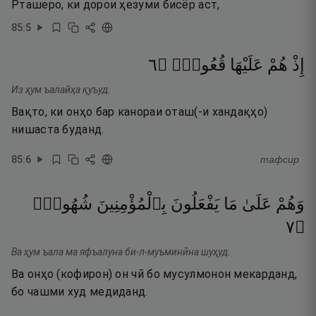
Рташеро, ки дорои ҳезуми бисёр аст,
85
:
5
٦
۝
قُعُودٌۭ
عَلَيْهَا
هُمْ
إِذْ
Из ҳум ъалайҳа қуъуд.
Вақто, ки онҳо бар канораи оташ(-и хандақҳо)
нишаста буданд.
85
:
6
тафсир
وَهُمْ
عَلَىٰ
مَا
يَفْعَلُونَ
بِٱلْمُؤْمِنِينَ
شُهُودٌۭ
٧
۝
Ва ҳум ъала ма яфъалуна би-л-муъминӣна шуҳуд.
Ва онҳо (кофирон) он чӣ бо мусулмонон мекарданд,
бо чашми худ медиданд.