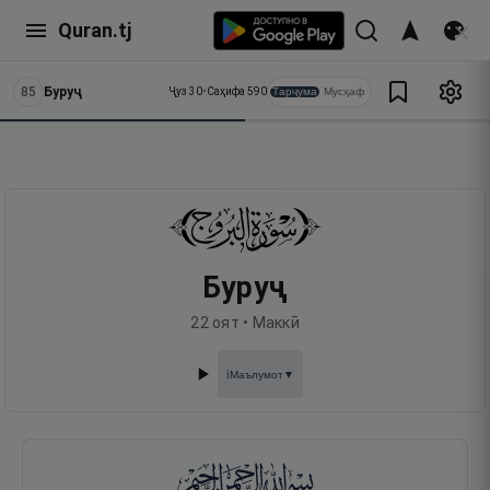
Quran.tj
85
Буруҷ
Тарҷума
Мусҳаф
Ҷуз
30
•
Саҳифа
590
Буруҷ
22
оят •
Маккӣ
Маълумот
▼
ℹ️