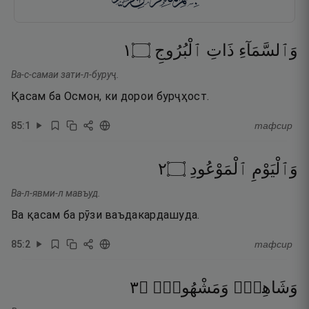
١
۝
ٱلْبُرُوجِ
ذَاتِ
وَٱلسَّمَآءِ
Ва-с-самаи зати-л-буруҷ.
Қасам ба Осмон, ки дорои бурҷҳост.
85
:
1
тафсир
٢
۝
ٱلْمَوْعُودِ
وَٱلْيَوْمِ
Ва-л-явми-л мавъуд.
Ва қасам ба рӯзи ваъдакардашуда.
85
:
2
тафсир
٣
۝
وَمَشْهُودٍۢ
وَشَاهِدٍۢ