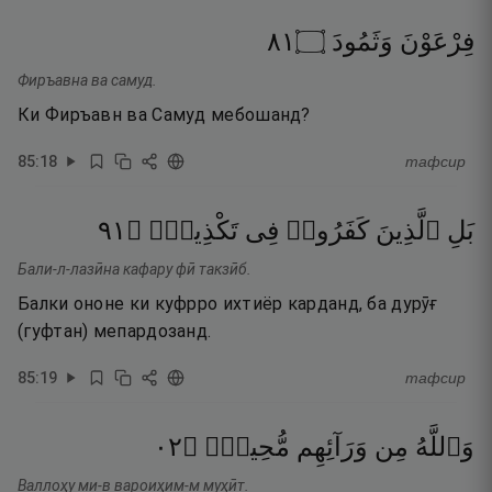
١٨
۝
وَثَمُودَ
فِرْعَوْنَ
Фиръавна ва самуд.
Ки Фиръавн ва Самуд мебошанд?
85
:
18
тафсир
١٩
۝
تَكْذِيبٍۢ
فِى
كَفَرُوا۟
ٱلَّذِينَ
بَلِ
Бали-л-лазӣна кафару фӣ такзӣб.
Балки ононе ки куфрро ихтиёр карданд, ба дурӯғ
(гуфтан) мепардозанд.
85
:
19
тафсир
٢٠
۝
مُّحِيطٌۢ
وَرَآئِهِم
مِن
وَٱللَّهُ
Валлоҳу ми-в вароиҳим-м муҳӣт.