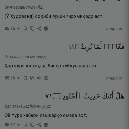
Зу-л-ъарши-л-Маҷӣд.
(Ӯ Худованд) соҳиби Арши гиромиқадр аст,
85
:
15
тафсир
١٦
۝
يُرِيدُ
لِّمَا
فَعَّالٌۭ
Фаъъалу-л ли ма юрӣд.
Ҳар чиро ки хоҳад, бисёр хубкунанда аст.
85
:
16
тафсир
١٧
۝
ٱلْجُنُودِ
حَدِيثُ
أَتَىٰكَ
هَلْ
Ҳал атака ҳадӣсу-л-ҷунуд.
Оё туро хабари лашкарҳо омада аст,
85
:
17