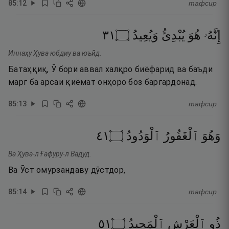
85
:
12
тафсир
١٣
۝
وَيُعِيدُ
يُبْدِئُ
هُوَ
إِنَّهُۥ
Иннаҳу Ҳува юбдиу ва юъӣд.
Батаҳқиқ, Ӯ бори аввал халқро биёфарид ва баъди
марг ба арсаи қиёмат онҳоро боз баргардонад.
85
:
13
тафсир
١٤
۝
ٱلْوَدُودُ
ٱلْغَفُورُ
وَهُوَ
Ва Ҳува-л Ғафуру-л Вадуд.
Ва Ӯст омурзандаву дӯстдор,
85
:
14
тафсир
١٥
۝
ٱلْمَجِيدُ
ٱلْعَرْشِ
ذُو