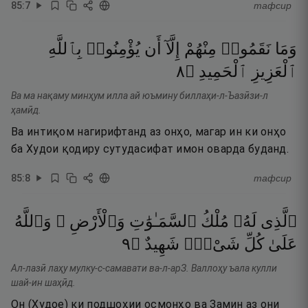
85
:
7
тафсир
وَمَا
نَقَمُوا۟
مِنْهُمْ
إِلَّآ
أَن
يُؤْمِنُوا۟
بِٱللَّهِ
٨
۝
ٱلْحَمِيدِ
ٱلْعَزِيزِ
Ва ма нақаму минҳум илла ай юъмину биллаҳи-л-Ъазӣзи-л
ҳамӣд.
Ва интиқом нагирифтанд аз онҳо, магар ин ки онҳо
ба Худои қодиру сутудасифат имон оварда буданд.
85
:
8
тафсир
ٱلَّذِى
لَهُۥ
مُلْكُ
ٱلسَّمَـٰوَٰتِ
وَٱلْأَرْضِ ۚ
وَٱللَّهُ
٩
۝
شَهِيدٌ
شَىْءٍۢ
كُلِّ
عَلَىٰ
Ал-лазӣ лаҳу мулку-с-самавати ва-л-арЗ. Валлоҳу ъала кулли
шай-ин шаҳӣд.
Он (Худое) ки подшоҳии осмонҳо ва Замин аз они