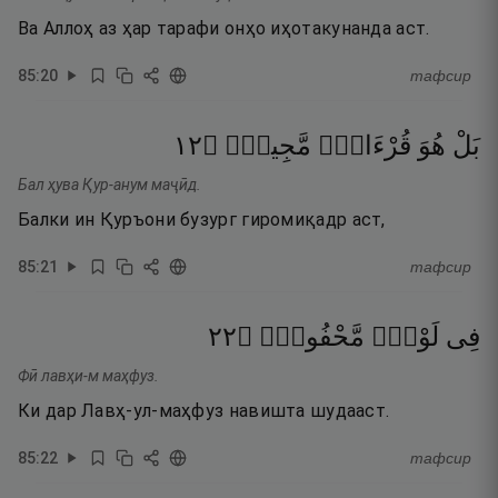
Ва Аллоҳ аз ҳар тарафи онҳо иҳотакунанда аст.
85
:
20
тафсир
٢١
۝
مَّجِيدٌۭ
قُرْءَانٌۭ
هُوَ
بَلْ
Бал ҳува Қур-анум маҷӣд.
Балки ин Қуръони бузург гиромиқадр аст,
85
:
21
тафсир
٢٢
۝
مَّحْفُوظٍۭ
لَوْحٍۢ
فِى
Фӣ лавҳи-м маҳфуз.
Ки дар Лавҳ-ул-маҳфуз навишта шудааст.
85
:
22
тафсир