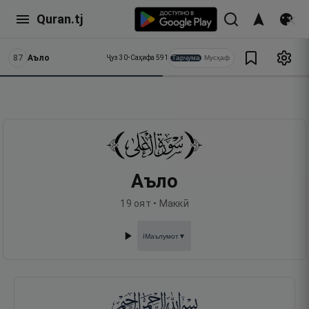
Quran.tj
87
Аъло
Тарҷума
Мусҳаф
Ҷуз
30
•
Саҳифа
591
Аъло
19
оят •
Маккӣ
Маълумот
▼
ℹ️