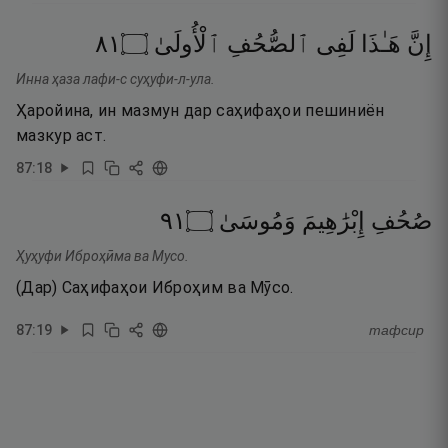
١٨
۝
ٱلْأُولَىٰ
ٱلصُّحُفِ
لَفِى
هَـٰذَا
إِنَّ
Инна ҳаза лафи-с суҳуфи-л-ула.
Ҳаройина, ин мазмун дар саҳифаҳои пешиниён
мазкур аст.
87
:
18
١٩
۝
وَمُوسَىٰ
إِبْرَٰهِيمَ
صُحُفِ
Ҳуҳуфи Иброҳӣма ва Мусо.
(Дар) Саҳифаҳои Иброҳим ва Мӯсо.
87
:
19
тафсир