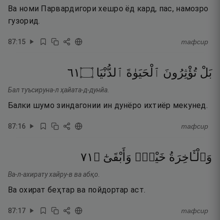
Ва номи Парвардигори хешро ёд кард, пас, намозро
гузорид.
87
:
15
тафсир
١٦
۝
ٱلدُّنْيَا
ٱلْحَيَوٰةَ
تُؤْثِرُونَ
بَلْ
Бал туъсируна-л ҳайата-д-дунйа.
Балки шумо зиндагонии ин дунёро ихтиёр мекунед.
87
:
16
тафсир
١٧
۝
وَأَبْقَىٰٓ
خَيْرٌۭ
وَٱلْـَٔاخِرَةُ
Ва-л-ахирату хайру-в ва абқо.
Ва охират беҳтар ва пойдортар аст.
87
:
17
тафсир