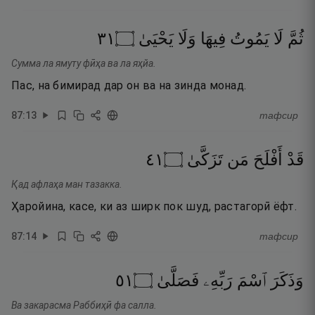
١٣
۝
يَحْيَىٰ
وَلَا
فِيهَا
يَمُوتُ
لَا
ثُمَّ
Сумма ла ямуту фӣҳа ва ла яҳйа.
Пас, на бимирад дар он ва на зинда монад.
87
:
13
тафсир
١٤
۝
تَزَكَّىٰ
مَن
أَفْلَحَ
قَدْ
Қад афлаҳа ман тазакка.
Ҳаройина, касе, ки аз ширк пок шуд, растагорӣ ёфт.
87
:
14
тафсир
١٥
۝
فَصَلَّىٰ
رَبِّهِۦ
ٱسْمَ
وَذَكَرَ
Ва закарасма Раббиҳӣ фа салла.