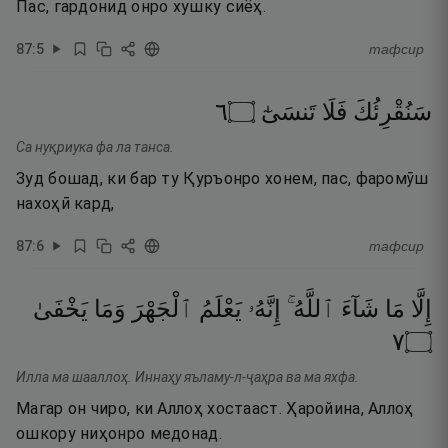
Пас, гардонид онро хушку сиёҳ.
87
:
5
тафсир
٦
۝
تَنسَىٰٓ
فَلَا
سَنُقْرِئُكَ
Са нуқриука фа ла танса.
Зуд бошад, ки бар ту Қуръонро хонем, пас, фаромӯш
нахоҳӣ кард,
87
:
6
тафсир
إِلَّا
مَا
شَآءَ
ٱللَّهُ ۚ
إِنَّهُۥ
يَعْلَمُ
ٱلْجَهْرَ
وَمَا
يَخْفَىٰ
٧
۝
Илла ма шааллоҳ. Иннаҳу яъламу-л-ҷаҳра ва ма яхфа.
Магар он чиро, ки Аллоҳ хостааст. Ҳаройина, Аллоҳ
ошкору ниҳонро медонад.