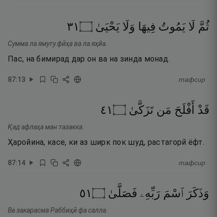
١٣
۝
يَحْيَىٰ
وَلَا
فِيهَا
يَمُوتُ
لَا
ثُمَّ
Сумма ла ямуту фӣҳа ва ла яҳйа.
Пас, на бимирад дар он ва на зинда монад.
87
:
13
тафсир
١٤
۝
تَزَكَّىٰ
مَن
أَفْلَحَ
قَدْ
Қад афлаҳа ман тазакка.
Ҳаройина, касе, ки аз ширк пок шуд, растагорӣ ёфт.
87
:
14
тафсир
١٥
۝
فَصَلَّىٰ
رَبِّهِۦ
ٱسْمَ
وَذَكَرَ
Ва закарасма Раббиҳӣ фа салла.