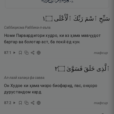
١
۝
ٱلْأَعْلَى
رَبِّكَ
ٱسْمَ
سَبِّحِ
Саббиҳисма Раббика-л-аъла.
Номи Парвардигори худро, ки аз ҳама мавҷудот
бартар ва болотар аст, ба покӣ ёд кун.
87
:
1
тафсир
٢
۝
فَسَوَّىٰ
خَلَقَ
ٱلَّذِى
Ал-лазӣ халақа фа савва.
Он Худое ки ҳама чизро биофарид, пас, онҳоро
дурустандом кард.
87
:
2
тафсир