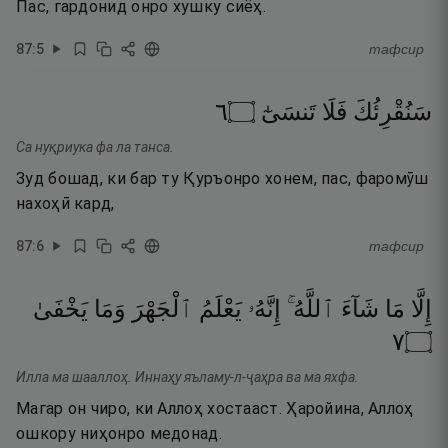
Пас, гардонид онро хушку сиёҳ.
87
:
5
тафсир
٦
۝
تَنسَىٰٓ
فَلَا
سَنُقْرِئُكَ
Са нуқриука фа ла танса.
Зуд бошад, ки бар ту Қуръонро хонем, пас, фаромӯш
нахоҳӣ кард,
87
:
6
тафсир
إِلَّا
مَا
شَآءَ
ٱللَّهُ ۚ
إِنَّهُۥ
يَعْلَمُ
ٱلْجَهْرَ
وَمَا
يَخْفَىٰ
٧
۝
Илла ма шааллоҳ. Иннаҳу яъламу-л-ҷаҳра ва ма яхфа.
Магар он чиро, ки Аллоҳ хостааст. Ҳаройина, Аллоҳ
ошкору ниҳонро медонад.