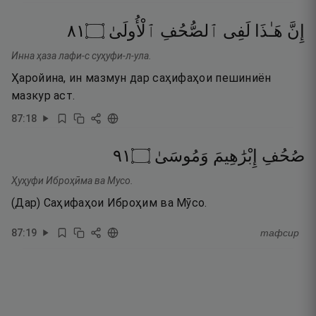
١٨
۝
ٱلْأُولَىٰ
ٱلصُّحُفِ
لَفِى
هَـٰذَا
إِنَّ
Инна ҳаза лафи-с суҳуфи-л-ула.
Ҳаройина, ин мазмун дар саҳифаҳои пешиниён
мазкур аст.
87
:
18
١٩
۝
وَمُوسَىٰ
إِبْرَٰهِيمَ
صُحُفِ
Ҳуҳуфи Иброҳӣма ва Мусо.
(Дар) Саҳифаҳои Иброҳим ва Мӯсо.
87
:
19
тафсир