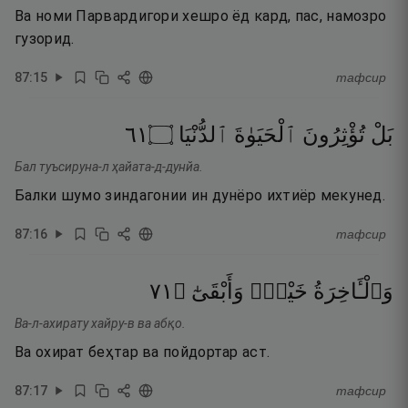
Ва номи Парвардигори хешро ёд кард, пас, намозро
гузорид.
87
:
15
тафсир
١٦
۝
ٱلدُّنْيَا
ٱلْحَيَوٰةَ
تُؤْثِرُونَ
بَلْ
Бал туъсируна-л ҳайата-д-дунйа.
Балки шумо зиндагонии ин дунёро ихтиёр мекунед.
87
:
16
тафсир
١٧
۝
وَأَبْقَىٰٓ
خَيْرٌۭ
وَٱلْـَٔاخِرَةُ
Ва-л-ахирату хайру-в ва абқо.
Ва охират беҳтар ва пойдортар аст.
87
:
17
тафсир