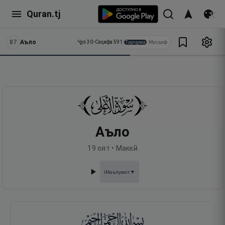
Quran.tj
87
Аъло
Тарҷума
Мусҳаф
Ҷуз
30
•
Саҳифа
591
Аъло
19
оят •
Маккӣ
Маълумот
▼
ℹ️