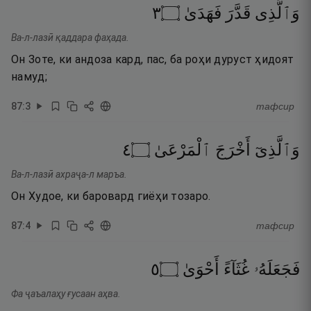
٣
۝
فَهَدَىٰ
قَدَّرَ
وَٱلَّذِى
Ва-л-лазӣ қаддара фаҳада.
Он Зоте, ки андоза кард, пас, ба роҳи дуруст ҳидоят
намуд;
87
:
3
тафсир
٤
۝
ٱلْمَرْعَىٰ
أَخْرَجَ
وَٱلَّذِىٓ
Ва-л-лазӣ ахраҷа-л маръа.
Он Худое, ки баровард гиёҳи тозаро.
87
:
4
тафсир
٥
۝
أَحْوَىٰ
غُثَآءً
فَجَعَلَهُۥ
Фа ҷаъалаҳу ғусаан аҳва.