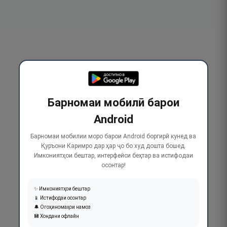
Барномаи мобилӣ барои
Android
Барномаи мобилии моро барои Android боргирӣ кунед ва
Қуръони Каримро дар ҳар ҷо бо худ дошта бошед.
Имкониятҳои бештар, интерфейси беҳтар ва истифодаи
осонтар!
✨ Имкониятҳои бештар
📱 Истифодаи осонтар
🔔 Огоҳиномаҳои намоз
💾 Хондани офлайн