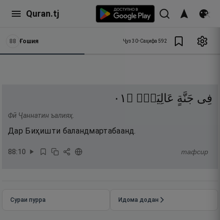
Quran.tj
88
Ғошия
Ҷуз
30
•
Саҳифа
592
١٠
۝
عَالِيَةٍۢ
جَنَّةٍ
فِى
Фӣ Ҷаннатин ъалияҳ.
Дар Биҳишти баландмартабаанд.
88
:
10
тафсир
Сураи пурра
Идома додан