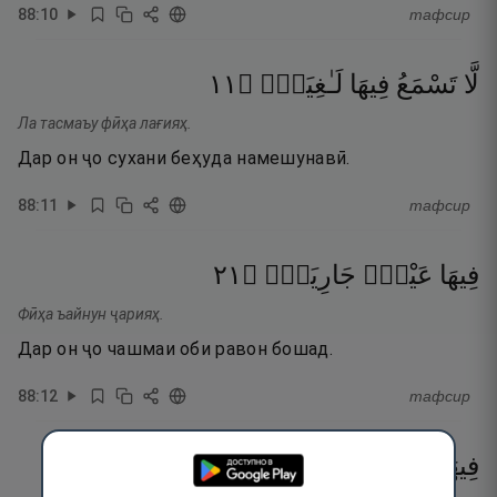
88
:
10
тафсир
١١
۝
لَـٰغِيَةًۭ
فِيهَا
تَسْمَعُ
لَّا
Ла тасмаъу фӣҳа лағияҳ.
Дар он ҷо сухани беҳуда намешунавӣ.
88
:
11
тафсир
١٢
۝
جَارِيَةٌۭ
عَيْنٌۭ
فِيهَا
Фӣҳа ъайнун ҷарияҳ.
Дар он ҷо чашмаи оби равон бошад.
88
:
12
тафсир
١٣
۝
مَّرْفُوعَةٌۭ
سُرُرٌۭ
فِيهَا