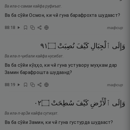
Ва ила-с-самаи кайфа руфиъат.
Ва ба сӯйи Осмон, ки чӣ гуна барафрохта шудааст?
88
:
18
тафсир
١٩
۝
نُصِبَتْ
كَيْفَ
ٱلْجِبَالِ
وَإِلَى
Ва ила-л-ҷибали кайфа нусибат.
Ва ба сӯйи кӯҳҳо, ки чӣ гуна устувору муҳкам дар
Замин барафрошта шудаанд?
88
:
19
тафсир
٢٠
۝
سُطِحَتْ
كَيْفَ
ٱلْأَرْضِ
وَإِلَى
Ва ила-л-арЗи кайфа сутиҳат.
Ва ба сӯйи Замин, ки чӣ гуна густурда шудааст?