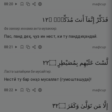
88
:
20
тафсир
٢١
۝
مُذَكِّرٌۭ
أَنتَ
إِنَّمَآ
فَذَكِّرْ
Фа заккир иннама анта музаккир.
Пас, панд деҳ, ҷуз ин нест, ки ту панддиҳандаӣ.
88
:
21
тафсир
٢٢
۝
بِمُصَيْطِرٍ
عَلَيْهِم
لَّسْتَ
Ласта ъалайҳим би мусайтир.
Нестӣ ту бар онҳо мусаллат (гумошташуда)!
88
:
22
тафсир
٢٣
۝
وَكَفَرَ
تَوَلَّىٰ
مَن
إِلَّا