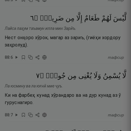
٦
۝
ضَرِيعٍۢ
مِن
إِلَّا
طَعَامٌ
لَهُمْ
لَّيْسَ
Лайса лаҳум таъамун илла мин Зарӣъ.
Нест онҳоро хӯрок, магар аз зариъ, (гиёҳи хордору
заҳролуд).
88
:
6
тафсир
٧
۝
جُوعٍۢ
مِن
يُغْنِى
وَلَا
يُسْمِنُ
لَّا
Ла юсмину ва ла юғнӣ мие ҷуъ.
Ки на фарбеҳ кунад хӯрандаро ва на дур кунад аз ӯ
гуруснагиро.
88
:
7
тафсир