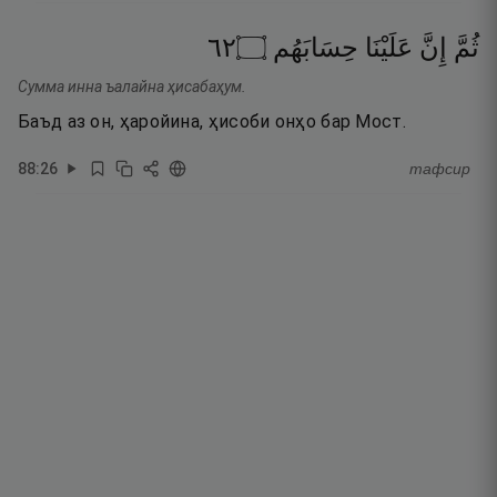
٢٦
۝
حِسَابَهُم
عَلَيْنَا
إِنَّ
ثُمَّ
Сумма инна ъалайна ҳисабаҳум.
Баъд аз он, ҳаройина, ҳисоби онҳо бар Мост.
88
:
26
тафсир