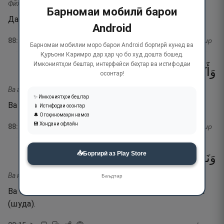
Фӣҳа сурурум-м марфуъаҳ.
Барномаи мобилӣ барои
Дар он ҷо тахтҳои баланд бошад.
Android
88
:
13
тафсир
Барномаи мобилии моро барои Android боргирӣ кунед ва
Қуръони Каримро дар ҳар ҷо бо худ дошта бошед.
Имкониятҳои бештар, интерфейси беҳтар ва истифодаи
١٤
۝
مَّوْضُوعَةٌۭ
وَأَكْوَابٌۭ
осонтар!
Ва аквабу-м мавЗуъаҳ.
✨ Имкониятҳои бештар
Ва қадаҳҳои мавзун ниҳодашуда.
📱 Истифодаи осонтар
🔔 Огоҳиномаҳои намоз
💾 Хондани офлайн
88
:
14
тафсир
📥
Боргирӣ аз Play Store
١٥
۝
مَصْفُوفَةٌۭ
وَنَمَارِقُ
Ва намариқу масфуфаҳ.
Баъдтар
Ва болиштҳо ба тартиб баробари якдигар гузошта
(шуда).