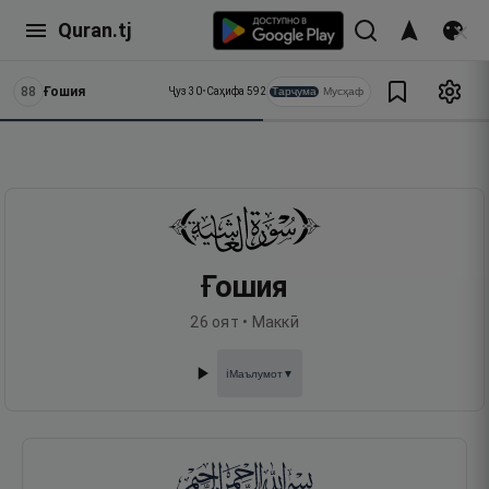
Quran.tj
88
Ғошия
Тарҷума
Мусҳаф
Ҷуз
30
•
Саҳифа
592
Ғошия
26
оят •
Маккӣ
Маълумот
▼
ℹ️