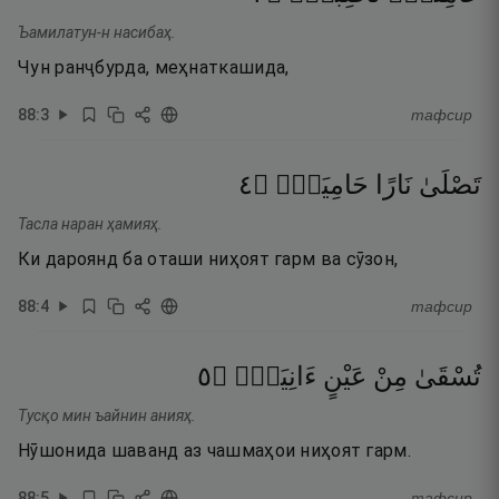
Ъамилатун-н насибаҳ.
Чун ранҷбурда, меҳнаткашида,
88
:
3
тафсир
٤
۝
حَامِيَةًۭ
نَارًا
تَصْلَىٰ
Тасла наран ҳамияҳ.
Ки дароянд ба оташи ниҳоят гарм ва сӯзон,
88
:
4
тафсир
٥
۝
ءَانِيَةٍۢ
عَيْنٍ
مِنْ
تُسْقَىٰ
Тусқо мин ъайнин анияҳ.
Нӯшонида шаванд аз чашмаҳои ниҳоят гарм.
88
:
5
тафсир