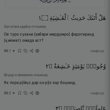
١
۝
ٱلْغَـٰشِيَةِ
حَدِيثُ
أَتَىٰكَ
هَلْ
Ҳал атака ҳадӣсу-л-ғошияҳ.
Оё туро сухани (хабари мардумро) фарогиранд
(қиёмат) омада аст?
88
:
1
тафсир
٢
۝
خَـٰشِعَةٌ
يَوْمَئِذٍ
وُجُوهٌۭ
Вуҷуҳу-н явмаизин хошиъаҳ.
Як пора рӯйҳо дар он рӯз хор бошанд,
88
:
2
тафсир
٣
۝
نَّاصِبَةٌۭ
عَامِلَةٌۭ