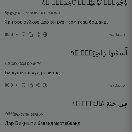
٨
۝
نَّاعِمَةٌۭ
يَوْمَئِذٍۢ
وُجُوهٌۭ
Вуҷуҳу-н явмаизин-н наъимаҳ.
Як пора рӯйҳое дар он рӯз тару тоза бошанд,
88
:
8
тафсир
٩
۝
رَاضِيَةٌۭ
لِّسَعْيِهَا
Ли саъйиҳа роЗияҳ.
Ба кӯшиши худ розиянд,
88
:
9
тафсир
١٠
۝
عَالِيَةٍۢ
جَنَّةٍ
فِى
Фӣ Ҷаннатин ъалияҳ.
Дар Биҳишти баландмартабаанд.