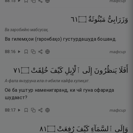
88
:
15
тафсир
١٦
۝
مَبْثُوثَةٌ
وَزَرَابِىُّ
Ва заробийю мабсусаҳ.
Ва гилемҳои (гаронбаҳо) густурдашуда бошанд.
88
:
16
тафсир
١٧
۝
خُلِقَتْ
كَيْفَ
ٱلْإِبِلِ
إِلَى
يَنظُرُونَ
أَفَلَا
А-фала янзуруна ила-л-ибили кайфа хулиқат.
Оё ба уштур наменигаранд, ки чӣ гуна офарида
шудааст?
88
:
17
тафсир
١٨
۝
رُفِعَتْ
كَيْفَ
ٱلسَّمَآءِ
وَإِلَى