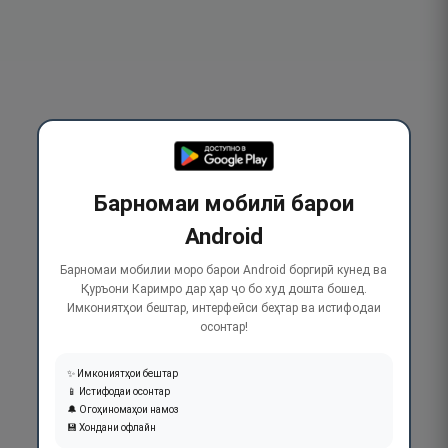
Барномаи мобилӣ барои
Android
Барномаи мобилии моро барои Android боргирӣ кунед ва
Қуръони Каримро дар ҳар ҷо бо худ дошта бошед.
Имкониятҳои бештар, интерфейси беҳтар ва истифодаи
осонтар!
✨ Имкониятҳои бештар
📱 Истифодаи осонтар
🔔 Огоҳиномаҳои намоз
💾 Хондани офлайн