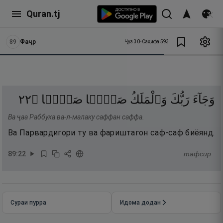
Quran.tj
89
Фаҷр
Ҷуз
30
•
Саҳифа
593
٢٢
۝
صَفًّۭا
صَفًّۭا
وَٱلْمَلَكُ
رَبُّكَ
وَجَآءَ
Ва ҷаа Раббука ва-л-малаку саффан саффа.
Ва Парвардигори ту ва фариштагон саф-саф биёянд.
89
:
22
тафсир
Сураи пурра
Идома додан