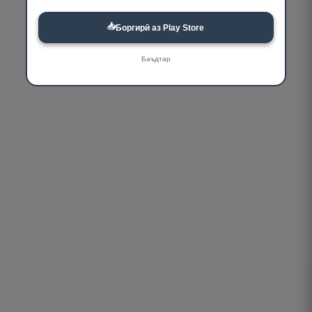
📥
Боргирӣ аз Play Store
Баъдтар