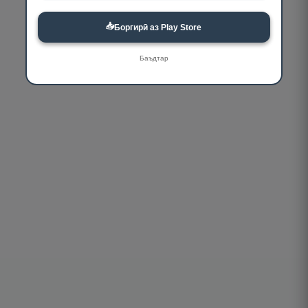
📥
Боргирӣ аз Play Store
Баъдтар