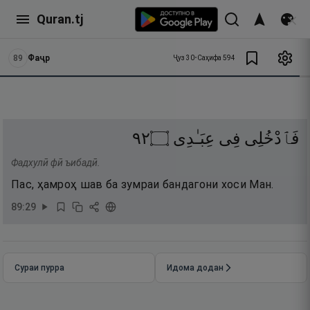
Quran.tj
89
Фаҷр
Ҷуз
30
•
Саҳифа
594
٢٩
۝
عِبَـٰدِى
فِى
فَٱدْخُلِى
Фадхулӣ фӣ ъибадӣ.
Пас, ҳамроҳ шав ба зумраи бандагони хоси Ман.
89
:
29
Сураи пурра
Идома додан