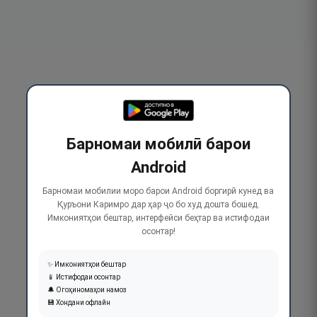
Барномаи мобилӣ барои
Android
Барномаи мобилии моро барои Android боргирӣ кунед ва
Қуръони Каримро дар ҳар ҷо бо худ дошта бошед.
Имкониятҳои бештар, интерфейси беҳтар ва истифодаи
осонтар!
✨ Имкониятҳои бештар
📱 Истифодаи осонтар
🔔 Огоҳиномаҳои намоз
💾 Хондани офлайн