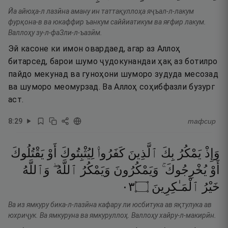
Йа айюҳа-л лазӣна аману ин таттақуллоҳа яҷъал-л-лакум
фурқона-в ва юкаффир ъанкум саййиатикум ва яғфир лакум.
Валлоҳу зу-л-фаЗли-л-ъазӣм.
Эй касоне ки имон овардаед, агар аз Аллоҳ
битарсед, барои шумо ҷудокунандаи ҳақ аз ботилро
пайдо мекунад ва гуноҳони шуморо зудуда месозад
ва шуморо меомурзад. Ва Аллоҳ соҳибфазли бузург
аст.
8
:
29
тафсир
وَإِذْ
يَمْكُرُ
بِكَ
ٱلَّذِينَ
كَفَرُوا۟
لِيُثْبِتُوكَ
أَوْ
يَقْتُلُوكَ
أَوْ
يُخْرِجُوكَ ۚ
وَيَمْكُرُونَ
وَيَمْكُرُ
ٱللَّهُ ۖ
وَٱللَّهُ
٣٠
۝
ٱلْمَـٰكِرِينَ
خَيْرُ
Ва из ямкуру бика-л-лазӣна кафару ли юсбитука ав яқтулука ав
юхриҷук. Ва ямкуруна ва ямкуруллоҳ. Валлоҳу хайру-л-макирӣн.