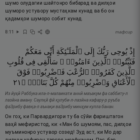
шумо олудагии шайтонро бибарад ва дилҳои
шуморо устувору мустаҳкам кунад ва бо он
қадамҳои шуморо собит кунад.
8
:
11
тафсир
إِذْ
يُوحِى
رَبُّكَ
إِلَى
ٱلْمَلَـٰٓئِكَةِ
أَنِّى
مَعَكُمْ
فَثَبِّتُوا۟
ٱلَّذِينَ
ءَامَنُوا۟ ۚ
سَأُلْقِى
فِى
قُلُوبِ
ٱلَّذِينَ
كَفَرُوا۟
ٱلرُّعْبَ
فَٱضْرِبُوا۟
فَوْقَ
١٢
۝
بَنَانٍۢ
كُلَّ
مِنْهُمْ
وَٱضْرِبُوا۟
ٱلْأَعْنَاقِ
Из йуҳӣ Раббука ила-л-малаикати аннӣ маъакум фа саббиту-л
лазӣна аману. Саулқӣ фӣ қулуби-л-лазӣна кафару-р руъба
фаЗрибу фавқа-л аънақи ваЗрибу минҳум кулла банан.
Он гоҳ, ки Парвардигори ту ба сӯйи фариштагон
ваҳӣ мефиристод, ки: «Ман бо шумоям, пас, дилҳои
муъминонро устувор созед! Зуд аст, ки Мо дар
дилҳои кофирон тарсро меафканем. Пас, бар