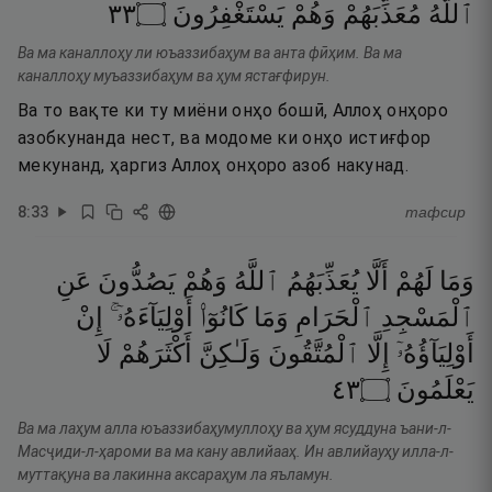
٣٣
۝
يَسْتَغْفِرُونَ
وَهُمْ
مُعَذِّبَهُمْ
ٱللَّهُ
Ва ма каналлоҳу ли юъаззибаҳум ва анта фӣҳим. Ва ма
каналлоҳу муъаззибаҳум ва ҳум ястағфирун.
Ва то вақте ки ту миёни онҳо бошӣ, Аллоҳ онҳоро
азобкунанда нест, ва модоме ки онҳо истиғфор
мекунанд, ҳаргиз Аллоҳ онҳоро азоб накунад.
8
:
33
тафсир
وَمَا
لَهُمْ
أَلَّا
يُعَذِّبَهُمُ
ٱللَّهُ
وَهُمْ
يَصُدُّونَ
عَنِ
ٱلْمَسْجِدِ
ٱلْحَرَامِ
وَمَا
كَانُوٓا۟
أَوْلِيَآءَهُۥٓ ۚ
إِنْ
أَوْلِيَآؤُهُۥٓ
إِلَّا
ٱلْمُتَّقُونَ
وَلَـٰكِنَّ
أَكْثَرَهُمْ
لَا
٣٤
۝
يَعْلَمُونَ
Ва ма лаҳум алла юъаззибаҳумуллоҳу ва ҳум ясуддуна ъани-л-
Масҷиди-л-ҳароми ва ма кану авлийааҳ. Ин авлийауҳу илла-л-
муттақуна ва лакинна аксараҳум ла яъламун.