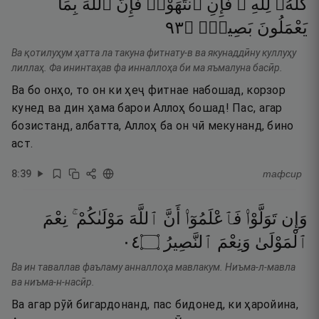
كُلُّهُۥ
لِلَّهِ ۚ
فَإِنِ
ٱنتَهَوْا۟
فَإِنَّ
ٱللَّهَ
بِمَا
٣٩
۝
بَصِيرٌۭ
يَعْمَلُونَ
Ва қотилуҳум ҳатта ла такуна фитнату-в ва якунаддӣну куллуҳу
лиллаҳ. Фа ининтаҳав фа инналлоҳа би ма яъмалуна басӣр.
Ва бо онҳо, то он ки ҳеҷ фитнае набошад, корзор
кунед ва дин ҳама барои Аллоҳ бошад! Пас, агар
бозистанд, албатта, Аллоҳ ба он чӣ мекунанд, бино
аст.
8
:
39
тафсир
وَإِن
تَوَلَّوْا۟
فَٱعْلَمُوٓا۟
أَنَّ
ٱللَّهَ
مَوْلَىٰكُمْ ۚ
نِعْمَ
٤٠
۝
ٱلنَّصِيرُ
وَنِعْمَ
ٱلْمَوْلَىٰ
Ва ин таваллав фаъламу анналлоҳа мавлакум. Ниъма-л-мавла
ва ниъма-н-насӣр.
Ва агар рӯй бигардонанд, пас бидонед, ки ҳаройина,