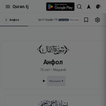
Quran.tj
8
Анфол
Тарҷума
Мусҳаф
Ҷуз
9
•
Саҳифа
179
Анфол
75
оят •
Мадинӣ
Маълумот
▼
ℹ️