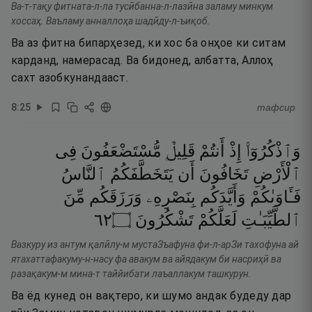
Ва-т-тақу фитната-л-ла тусӣбанна-л-лазӣна заламу минкум
хоссаҳ. Ваъламу анналлоҳа шадӣду-л-ъиқоб.
Ва аз фитна бипарҳезед, ки хос ба онҳое ки ситам
карданд, намерасад. Ва бидонед, албатта, Аллоҳ
сахт азобкунандааст.
8
:
25
тафсир
وَٱذْكُرُوٓا۟
إِذْ
أَنتُمْ
قَلِيلٌۭ
مُّسْتَضْعَفُونَ
فِى
ٱلْأَرْضِ
تَخَافُونَ
أَن
يَتَخَطَّفَكُمُ
ٱلنَّاسُ
فَـَٔاوَىٰكُمْ
وَأَيَّدَكُم
بِنَصْرِهِۦ
وَرَزَقَكُم
مِّنَ
٢٦
۝
تَشْكُرُونَ
لَعَلَّكُمْ
ٱلطَّيِّبَـٰتِ
Вазкуру из антум қалӣлу-м мустаЗъафуна фи-л-арЗи тахофуна ай
ятахаттафакуму-н-насу фа авакум ва айядакум би насриҳӣ ва
разақакум-м мина-т таййибати лаъаллакум ташкурун.
Ва ёд кунед он вақтеро, ки шумо андак будеду дар