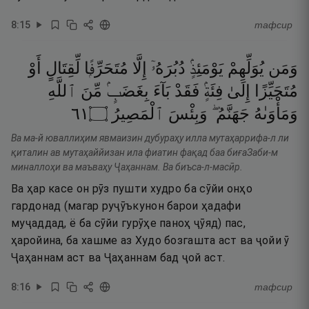
8
:
15
тафсир
وَمَن
يُوَلِّهِمْ
يَوْمَئِذٍۢ
دُبُرَهُۥٓ
إِلَّا
مُتَحَرِّفًۭا
لِّقِتَالٍ
أَوْ
مُتَحَيِّزًا
إِلَىٰ
فِئَةٍۢ
فَقَدْ
بَآءَ
بِغَضَبٍۢ
مِّنَ
ٱللَّهِ
١٦
۝
ٱلْمَصِيرُ
وَبِئْسَ
جَهَنَّمُ ۖ
وَمَأْوَىٰهُ
Ва ма-й юваллиҳим явмаизин дубураҳу илла мутаҳаррифа-л ли
қиталин ав мутаҳаййизан ила фиатин фақад баа биғаЗаби-м
миналлоҳи ва маъваҳу Ҷаҳаннам. Ва биъса-л-масӣр.
Ва ҳар касе он рӯз пушти худро ба сӯйи онҳо
гардонад (магар руҷӯъкунон барои ҳадафи
муҷаддад, ё ба сӯйи гурӯҳе паноҳ ҷӯяд) пас,
ҳаройина, ба хашме аз Худо бозгашта аст ва ҷойи ӯ
Ҷаҳаннам аст ва Ҷаҳаннам бад ҷой аст.
8
:
16
тафсир