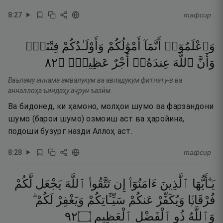
8
:
27
тафсир
وَٱعْلَمُوٓا۟
أَنَّمَآ
أَمْوَٰلُكُمْ
وَأَوْلَـٰدُكُمْ
فِتْنَةٌۭ
٢٨
۝
عَظِيمٌۭ
أَجْرٌ
عِندَهُۥٓ
ٱللَّهَ
وَأَنَّ
Ваъламу аннама амвалукум ва авладукум фитнату-в ва
анналлоҳа ъиндаҳу аҷрун ъазӣм.
Ва бидонед, ки ҳамоно, молҳои шумо ва фарзандони
шумо (барои шумо) озмоиш аст ва ҳаройина,
подоши бузург назди Аллоҳ аст.
8
:
28
тафсир
يَـٰٓأَيُّهَا
ٱلَّذِينَ
ءَامَنُوٓا۟
إِن
تَتَّقُوا۟
ٱللَّهَ
يَجْعَل
لَّكُمْ
فُرْقَانًۭا
وَيُكَفِّرْ
عَنكُمْ
سَيِّـَٔاتِكُمْ
وَيَغْفِرْ
لَكُمْ ۗ
٢٩
۝
ٱلْعَظِيمِ
ٱلْفَضْلِ
ذُو
وَٱللَّهُ