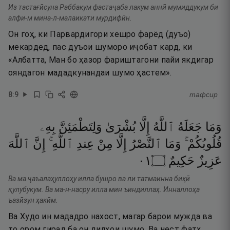
Из тастағӣсуна Раббакум фастаҷаба лакум аннӣ мумиддукум би
алфи-м мина-л-малаикати мурдифӣн.
Он гоҳ, ки Парвардигори хешро фарёд (дуъо)
мекардед, пас дуъои шуморо иҷобат кард, ки
«Албатта, Ман бо ҳазор фариштагони пайи якдигар
ояндагон мададкунандаи шумо ҳастем».
8
:
9
тафсир
وَمَا
جَعَلَهُ
ٱللَّهُ
إِلَّا
بُشْرَىٰ
وَلِتَطْمَئِنَّ
بِهِۦ
قُلُوبُكُمْ ۚ
وَمَا
ٱلنَّصْرُ
إِلَّا
مِنْ
عِندِ
ٱللَّهِ ۚ
إِنَّ
ٱللَّهَ
١٠
۝
حَكِيمٌ
عَزِيزٌ
Ва ма ҷаъалаҳуллоҳу илла бушро ва ли татмаинна биҳӣ
қулубукум. Ва ма-н-насру илла мин ъиндиллаҳ. Инналлоҳа
ъазӣзун ҳакӣм.
Ва Худо ин мададро нахост, магар барои мужда ва
то ором гирад ба он дилҳои шумо. Ва нест фатҳ