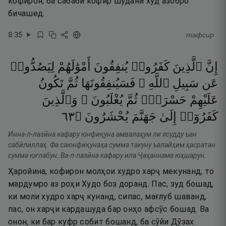
кофирон, ба сабаби кофир шудани худ азобро
бичашед.
8
:
35
тафсир
إِنَّ
ٱلَّذِينَ
كَفَرُوا۟
يُنفِقُونَ
أَمْوَٰلَهُمْ
لِيَصُدُّوا۟
عَن
سَبِيلِ
ٱللَّهِ ۚ
فَسَيُنفِقُونَهَا
ثُمَّ
تَكُونُ
عَلَيْهِمْ
حَسْرَةًۭ
ثُمَّ
يُغْلَبُونَ ۗ
وَٱلَّذِينَ
٣٦
۝
يُحْشَرُونَ
جَهَنَّمَ
إِلَىٰ
كَفَرُوٓا۟
Инна-л-лазӣна кафару юнфиқуна амвалаҳум ли ясудду ъан
сабӣлиллаҳ. Фа саюнфиқунаҳа сумма такуну ъалайҳим ҳасратан
сумма юғлабун. Ва-л-лазӣна кафару ила Ҷаҳаннама юҳшарун.
Ҳаройина, кофирон молҳои худро харҷ мекунанд, то
мардумро аз роҳи Худо боз доранд. Пас, зуд бошад,
ки моли худро харҷ кунанд, сипас, мағлуб шаванд,
пас, он харҷи кардашуда бар онҳо афсӯс бошад. Ва
онон, ки бар куфр собит бошанд, ба сӯйи Дӯзах