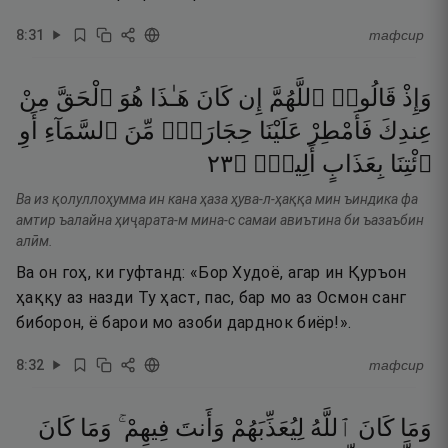
8
:
31
тафсир
وَإِذْ
قَالُوا۟
ٱللَّهُمَّ
إِن
كَانَ
هَـٰذَا
هُوَ
ٱلْحَقَّ
مِنْ
عِندِكَ
فَأَمْطِرْ
عَلَيْنَا
حِجَارَةًۭ
مِّنَ
ٱلسَّمَآءِ
أَوِ
٣٢
۝
أَلِيمٍۢ
بِعَذَابٍ
ٱئْتِنَا
Ва из қолуллоҳумма ин кана ҳаза ҳува-л-ҳаққа мин ъиндика фа
амтир ъалайна ҳиҷарата-м мина-с самаи авиътина би ъазаъбин
алӣм.
Ва он гоҳ, ки гуфтанд: «Бор Худоё, агар ин Қуръон
ҳаққу аз назди Ту ҳаст, пас, бар мо аз Осмон санг
биборон, ё барои мо азоби дарднок биёр!».
8
:
32
тафсир
وَمَا
كَانَ
ٱللَّهُ
لِيُعَذِّبَهُمْ
وَأَنتَ
فِيهِمْ ۚ
وَمَا
كَانَ