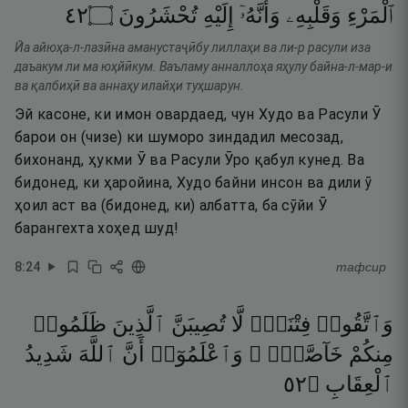
٢٤
۝
تُحْشَرُونَ
إِلَيْهِ
وَأَنَّهُۥٓ
وَقَلْبِهِۦ
ٱلْمَرْءِ
Йа айюҳа-л-лазӣна аманустаҷӣбу лиллаҳи ва ли-р расули иза
даъакум ли ма юҳйӣкум. Ваъламу анналлоҳа яҳулу байна-л-мар-и
ва қалбиҳӣ ва аннаҳу илайҳи туҳшарун.
Эй касоне, ки имон овардаед, чун Худо ва Расули Ӯ
барои он (чизе) ки шуморо зиндадил месозад,
бихонанд, ҳукми Ӯ ва Расули Ӯро қабул кунед. Ва
бидонед, ки ҳаройина, Худо байни инсон ва дили ӯ
ҳоил аст ва (бидонед, ки) албатта, ба сӯйи Ӯ
барангехта хоҳед шуд!
8
:
24
тафсир
وَٱتَّقُوا۟
فِتْنَةًۭ
لَّا
تُصِيبَنَّ
ٱلَّذِينَ
ظَلَمُوا۟
مِنكُمْ
خَآصَّةًۭ ۖ
وَٱعْلَمُوٓا۟
أَنَّ
ٱللَّهَ
شَدِيدُ
٢٥
۝
ٱلْعِقَابِ