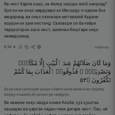
Ва чист барои онҳо, ки Аллоҳ онҳоро азоб накунад?
Ҳол он ки онҳо мардумро аз Масҷиду-л-ҳаром боз
медоранд ва онҳо сазовори мутаваллӣ будани
корҳои он ҳам нестанд. Сазовори он ба ғайри
парҳезгорон касе нест, валекин бештари онҳо
намедонанд.
8
:
34
тафсир
وَمَا
كَانَ
صَلَاتُهُمْ
عِندَ
ٱلْبَيْتِ
إِلَّا
مُكَآءًۭ
وَتَصْدِيَةًۭ ۚ
فَذُوقُوا۟
ٱلْعَذَابَ
بِمَا
كُنتُمْ
٣٥
۝
تَكْفُرُونَ
Ва ма кана салатуҳум ъинда-л-байти илла мукаа-в ва тасдияҳ.
Фазуқу-л-ъазаба би ма кунтум такфурун.
Ва намози онҳо назди хонаи Каъба, ҷуз ҳуштак
кашидан ва қарсак задан чизи дигаре нест. Пас, эй