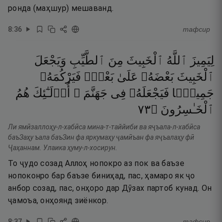
ронда (маҳшур) мешаванд.
8
:
36
тафсир
لِيَمِيزَ
ٱللَّهُ
ٱلْخَبِيثَ
مِنَ
ٱلطَّيِّبِ
وَيَجْعَلَ
ٱلْخَبِيثَ
بَعْضَهُۥ
عَلَىٰ
بَعْضٍۢ
فَيَرْكُمَهُۥ
جَمِيعًۭا
فَيَجْعَلَهُۥ
فِى
جَهَنَّمَ ۚ
أُو۟لَـٰٓئِكَ
هُمُ
٣٧
۝
ٱلْخَـٰسِرُونَ
Ли ямӣзаллоҳу-л-хабӣса мина-т-таййиби ва яҷъала-л-хабӣса
баъЗаҳу ъала баъЗин фа яркумаҳу ҷамӣъан фа яҷъалаҳу фӣ
Ҷаҳаннам. Улаика ҳуму-л-хосирун.
То ҷудо созад Аллоҳ нопокро аз пок ва баъзе
нопоконро бар баъзе биниҳад, пас, ҳамаро як ҷо
анбор созад, пас, онҳоро дар Дӯзах партоб кунад. Он
ҷамоъа, онҳоянд зиёнкор.
8
:
37
тафсир