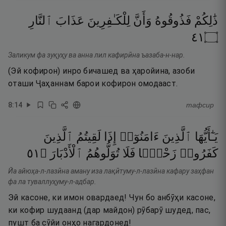
ذَٰلِكُمْ
فَذُوقُوهُ
وَأَنَّ
لِلْكَـٰفِرِينَ
عَذَابَ
ٱلنَّارِ
١٤
۝
Заликум фа зуқуҳу ва анна лил кафирӣна ъазаба-н-нар.
(Эй кофирон) инро бичашед ва ҳаройина, азоби
оташи Ҷаҳаннам барои кофирон омодааст.
8
:
14
тафсир
يَـٰٓأَيُّهَا
ٱلَّذِينَ
ءَامَنُوٓا۟
إِذَا
لَقِيتُمُ
ٱلَّذِينَ
١٥
۝
ٱلْأَدْبَارَ
تُوَلُّوهُمُ
فَلَا
زَحْفًۭا
كَفَرُوا۟
Йа айюҳа-л-лазӣна аману иза лақӣтуму-л-лазӣна кафару заҳфан
фа ла туваллуҳуму-л-адбар.
Эй касоне, ки имон овардаед! Чун бо анбӯҳи касоне,
ки кофир шудаанд (дар майдон) рӯбарӯ шудед, пас,
пушт ба сӯйи онҳо нагардонед!