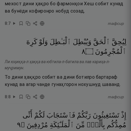
мехост дини ҳақро бо фармонҳои Хеш собит кунад
ва бунёди кофиронро нобуд созад,
8
:
7
тафсир
لِيُحِقَّ
ٱلْحَقَّ
وَيُبْطِلَ
ٱلْبَـٰطِلَ
وَلَوْ
كَرِهَ
٨
۝
ٱلْمُجْرِمُونَ
Ли юҳиққа-л ҳаққа ва юбтила-л-батила ва лав кариҳа-л-
муҷримун.
То дини ҳаққро собит ва дини ботилро бартараф
кунад ва агар чанде гунаҳгорон нохушнуд шаванд.
8
:
8
тафсир
إِذْ
تَسْتَغِيثُونَ
رَبَّكُمْ
فَٱسْتَجَابَ
لَكُمْ
أَنِّى
٩
۝
مُرْدِفِينَ
ٱلْمَلَـٰٓئِكَةِ
مِّنَ
بِأَلْفٍۢ
مُمِدُّكُم