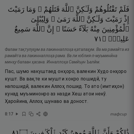
فَلَمْ
تَقْتُلُوهُمْ
وَلَـٰكِنَّ
ٱللَّهَ
قَتَلَهُمْ ۚ
وَمَا
رَمَيْتَ
إِذْ
رَمَيْتَ
وَلَـٰكِنَّ
ٱللَّهَ
رَمَىٰ ۚ
وَلِيُبْلِىَ
ٱلْمُؤْمِنِينَ
مِنْهُ
بَلَآءً
حَسَنًا ۚ
إِنَّ
ٱللَّهَ
سَمِيعٌ
١٧
۝
عَلِيمٌۭ
Фалам тақтулуҳум ва лакинналлоҳа қаталаҳум. Ва ма рамайта из
рамайта ва лакинналлоҳа рама. Ва ли юблия-л-муъминӣна
минҳу балаан ҳасана. Инналлоҳа Самӣъун Ъалӣм.
Пас, шумо накуштаед онҳоро, валекин Худо онҳоро
кушт. Ва вақте ки мушти хокро пошидӣ, ту
напошидӣ, валекин Аллоҳ пошид. То ато (имтиҳон)
кунад муъминонро аз назди Хеш атои некӯ.
Ҳаройина, Аллоҳ шунаво ва доност.
8
:
17
тафсир
١٨
۝
ٱلْكَـٰفِرِينَ
كَيْدِ
مُوهِنُ
ٱللَّهَ
وَأَنَّ
ذَٰلِكُمْ