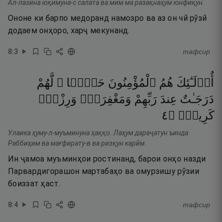
Ал-лазӣна юқӣмуна-с салата ва мим ма разақнаҳум юнфиқун.
Ононе ки барпо медоранд намозро ва аз он чӣ рӯзӣ
додаем онҳоро, харҷ мекунанд.
8
:
3
тафсир
أُو۟لَـٰٓئِكَ
هُمُ
ٱلْمُؤْمِنُونَ
حَقًّۭا ۚ
لَّهُمْ
دَرَجَـٰتٌ
عِندَ
رَبِّهِمْ
وَمَغْفِرَةٌۭ
وَرِزْقٌۭ
٤
۝
كَرِيمٌۭ
Улаика ҳуму-л-муъминуна ҳаққо. Лаҳум дараҷатун ъинда
Раббиҳим ва мағфирату-в ва ризқун карӣм.
Ин ҷамоа муъминҳои ростинанд, барои онҳо назди
Парвардигорашон мартабаҳо ва омурзишу рӯзии
боиззат ҳаст.
8
:
4
тафсир