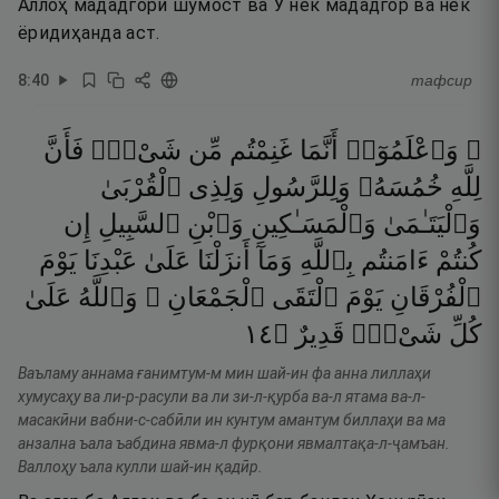
Аллоҳ мададгори шумост ва Ӯ нек мададгор ва нек
ёридиҳанда аст.
8
:
40
тафсир
۞ وَٱعْلَمُوٓا۟
أَنَّمَا
غَنِمْتُم
مِّن
شَىْءٍۢ
فَأَنَّ
لِلَّهِ
خُمُسَهُۥ
وَلِلرَّسُولِ
وَلِذِى
ٱلْقُرْبَىٰ
وَٱلْيَتَـٰمَىٰ
وَٱلْمَسَـٰكِينِ
وَٱبْنِ
ٱلسَّبِيلِ
إِن
كُنتُمْ
ءَامَنتُم
بِٱللَّهِ
وَمَآ
أَنزَلْنَا
عَلَىٰ
عَبْدِنَا
يَوْمَ
ٱلْفُرْقَانِ
يَوْمَ
ٱلْتَقَى
ٱلْجَمْعَانِ ۗ
وَٱللَّهُ
عَلَىٰ
٤١
۝
قَدِيرٌ
شَىْءٍۢ
كُلِّ
Ваъламу аннама ғанимтум-м мин шай-ин фа анна лиллаҳи
хумусаҳу ва ли-р-расули ва ли зи-л-қурба ва-л ятама ва-л-
масакӣни вабни-с-сабӣли ин кунтум амантум биллаҳи ва ма
анзална ъала ъабдина явма-л фурқони явмалтақа-л-ҷамъан.
Валлоҳу ъала кулли шай-ин қадӣр.