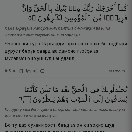
كَمَآ
أَخْرَجَكَ
رَبُّكَ
مِنۢ
بَيْتِكَ
بِٱلْحَقِّ
وَإِنَّ
٥
۝
لَكَـٰرِهُونَ
ٱلْمُؤْمِنِينَ
مِّنَ
فَرِيقًۭا
Кама ахраҷака Раббука мин байтика би-л-ҳаққи ва инна
фарӣқам мина-л-муъминина ла кариҳун.
Чуноне ки туро Парвардигорат аз хонаат бо тадбири
дуруст берун овард ва ҳамоно гурӯҳе аз
мусалмонон хушнуд набуданд,
8
:
5
тафсир
يُجَـٰدِلُونَكَ
فِى
ٱلْحَقِّ
بَعْدَ
مَا
تَبَيَّنَ
كَأَنَّمَا
٦
۝
يَنظُرُونَ
وَهُمْ
ٱلْمَوْتِ
إِلَى
يُسَاقُونَ
Юҷадилунака фи-л-ҳаққи баъда ма табайяна ка аннама юсақуна
ила-л-мавти ва ҳум янзурун.
Бо ту дар сухани рост, баъд аз он ки зоҳир шуд,