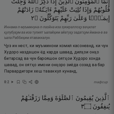
إِنَّمَا
ٱلْمُؤْمِنُونَ
ٱلَّذِينَ
إِذَا
ذُكِرَ
ٱللَّهُ
وَجِلَتْ
قُلُوبُهُمْ
وَإِذَا
تُلِيَتْ
عَلَيْهِمْ
ءَايَـٰتُهُۥ
زَادَتْهُمْ
٢
۝
يَتَوَكَّلُونَ
رَبِّهِمْ
وَعَلَىٰ
إِيمَـٰنًۭا
Иннама-л-муъминуна-л-лазӣна иза зукираллоҳу ваҷилат
қулубуҳум ва иза тулият ъалайҳим айатуҳу задатҳум ӣмана-в ва
ъала Раббиҳим ятаваккалун.
Ҷуз ин нест, ки муъминони комил касонеанд, ки чун
Худоро наздашон ёд карда шавад, дилҳои онҳо
битарсад ва чун барояшон оятҳои Худоро хонда
шавад, он оятҳо имони онҳоро зиёда созад ва бар
Парвардигори хеш таваккул кунанд,
8
:
2
тафсир
ٱلَّذِينَ
يُقِيمُونَ
ٱلصَّلَوٰةَ
وَمِمَّا
رَزَقْنَـٰهُمْ
٣
۝
يُنفِقُونَ