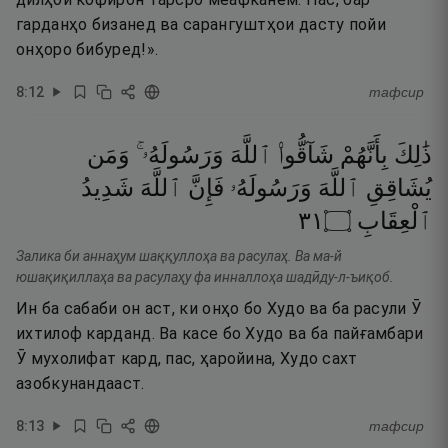
гарданҳо бизанед ва сарангуштҳои дасту пойи
онҳоро бибуред!».
8
:
12
тафсир
ذَٰلِكَ
بِأَنَّهُمْ
شَآقُّوا۟
ٱللَّهَ
وَرَسُولَهُۥ ۚ
وَمَن
يُشَاقِقِ
ٱللَّهَ
وَرَسُولَهُۥ
فَإِنَّ
ٱللَّهَ
شَدِيدُ
١٣
۝
ٱلْعِقَابِ
Залика би аннаҳум шаққуллоҳа ва расулаҳ. Ва ма-й
юшақиқиллаҳа ва расулаҳу фа инналлоҳа шадӣду-л-ъиқоб.
Ин ба сабаби он аст, ки онҳо бо Худо ва ба расули Ӯ
ихтилоф карданд. Ва касе бо Худо ва ба пайғамбари
Ӯ мухолифат кард, пас, ҳаройина, Худо сахт
азобкунандааст.
8
:
13
тафсир