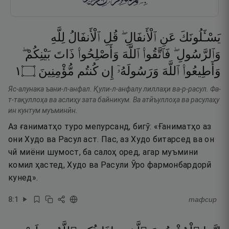
يَسْـَٔلُونَكَ
عَنِ
ٱلْأَنفَالِ ۖ
قُلِ
ٱلْأَنفَالُ
لِلَّهِ
وَٱلرَّسُولِ ۖ
فَٱتَّقُوا۟
ٱللَّهَ
وَأَصْلِحُوا۟
ذَاتَ
بَيْنِكُمْ ۖ
١
۝
مُّؤْمِنِينَ
كُنتُم
إِن
وَرَسُولَهُۥٓ
ٱللَّهَ
وَأَطِيعُوا۟
Яс-алунака ъани-л-анфал. Қули-л-анфалу лиллаҳи ва-р-расул. Фа-
т-тақуллоҳа ва аслиҳу зата байникум. Ва атӣъуллоҳа ва расулаҳу
ин кунтум муъминӣн.
Аз ғаниматҳо туро мепурсанд, бигӯ: «Ғаниматҳо аз
они Худо ва Расул аст. Пас, аз Худо битарсед ва он
чӣ миёни шумост, ба салоҳ оред, агар муъмини
комил ҳастед, Худо ва Расули Ӯро фармонбардорӣ
кунед».
8
:
1
тафсир