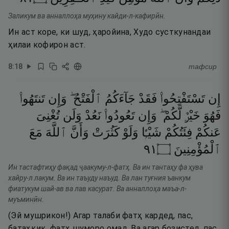
Заликум ва анналлоҳа муҳину кайди-л-кафирӣн.
Ин аст коре, ки шуд, ҳаройина, Худо сусткунандаи
ҳилаи кофирон аст.
8
:
18
тафсир
إِن
تَسْتَفْتِحُوا۟
فَقَدْ
جَآءَكُمُ
ٱلْفَتْحُ ۖ
وَإِن
تَنتَهُوا۟
فَهُوَ
خَيْرٌۭ
لَّكُمْ ۖ
وَإِن
تَعُودُوا۟
نَعُدْ
وَلَن
تُغْنِىَ
عَنكُمْ
فِئَتُكُمْ
شَيْـًۭٔا
وَلَوْ
كَثُرَتْ
وَأَنَّ
ٱللَّهَ
مَعَ
١٩
۝
ٱلْمُؤْمِنِينَ
Ин тастафтиҳу фақад ҷаакуму-л-фатҳ. Ва ин тантаҳу фа ҳува
хайру-л лакум. Ва ин таъуду наъуд. Ва лан туғния ъанкум
фиатукум шай-ав ва лав касурат. Ва анналлоҳа маъа-л-
муъминӣн.
(Эй мушрикон!) Агар талаби фатҳ кардед, пас,
батаҳқиқ, фатҳ шуморо омад. Ва агар бозистед, пас,