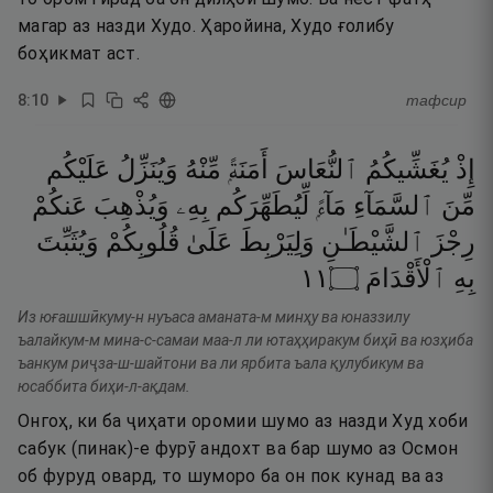
магар аз назди Худо. Ҳаройина, Худо ғолибу
боҳикмат аст.
8
:
10
тафсир
إِذْ
يُغَشِّيكُمُ
ٱلنُّعَاسَ
أَمَنَةًۭ
مِّنْهُ
وَيُنَزِّلُ
عَلَيْكُم
مِّنَ
ٱلسَّمَآءِ
مَآءًۭ
لِّيُطَهِّرَكُم
بِهِۦ
وَيُذْهِبَ
عَنكُمْ
رِجْزَ
ٱلشَّيْطَـٰنِ
وَلِيَرْبِطَ
عَلَىٰ
قُلُوبِكُمْ
وَيُثَبِّتَ
١١
۝
ٱلْأَقْدَامَ
بِهِ
Из юғашшӣкуму-н нуъаса аманата-м минҳу ва юназзилу
ъалайкум-м мина-с-самаи маа-л ли ютаҳҳиракум биҳӣ ва юзҳиба
ъанкум риҷза-ш-шайтони ва ли ярбита ъала қулубикум ва
юсаббита биҳи-л-ақдам.
Онгоҳ, ки ба ҷиҳати оромии шумо аз назди Худ хоби
сабук (пинак)-е фурӯ андохт ва бар шумо аз Осмон
об фуруд овард, то шуморо ба он пок кунад ва аз