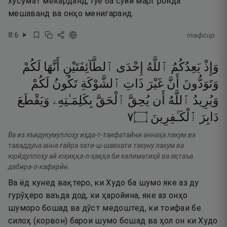
хусумат мекарданд, гӯё ба сӯйи марг ронда
мешаванд ва онҳо менигаранд.
8
:
6
тафсир
وَإِذْ
يَعِدُكُمُ
ٱللَّهُ
إِحْدَى
ٱلطَّآئِفَتَيْنِ
أَنَّهَا
لَكُمْ
وَتَوَدُّونَ
أَنَّ
غَيْرَ
ذَاتِ
ٱلشَّوْكَةِ
تَكُونُ
لَكُمْ
وَيُرِيدُ
ٱللَّهُ
أَن
يُحِقَّ
ٱلْحَقَّ
بِكَلِمَـٰتِهِۦ
وَيَقْطَعَ
٧
۝
ٱلْكَـٰفِرِينَ
دَابِرَ
Ва из яъидукумуллоҳу иҳда-т-таифатайни аннаҳа лакум ва
таваддуна анна ғайра зати-ш-шавкати такуну лакум ва
юрӣдуллоҳу ай юҳиққа-л-ҳаққа би калиматиҳӣ ва яқтаъа
дабира-л-кафирӣн.
Ва ёд кунед вақтеро, ки Худо ба шумо яке аз ду
гурӯҳеро ваъда дод, ки ҳаройина, яке аз онҳо
шуморо бошад ва дӯст медоштед, ки тоифаи бе
силоҳ (корвон) барои шумо бошад ва ҳол он ки Худо