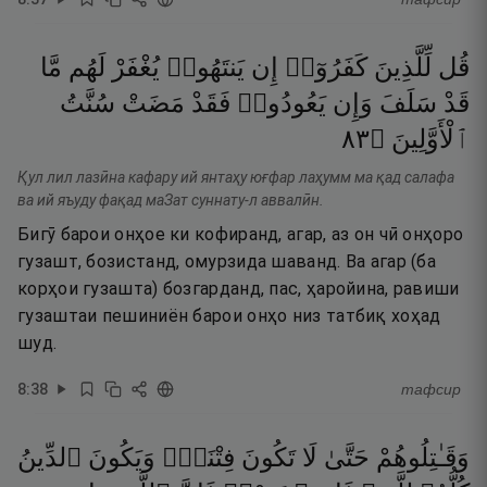
قُل
لِّلَّذِينَ
كَفَرُوٓا۟
إِن
يَنتَهُوا۟
يُغْفَرْ
لَهُم
مَّا
قَدْ
سَلَفَ
وَإِن
يَعُودُوا۟
فَقَدْ
مَضَتْ
سُنَّتُ
٣٨
۝
ٱلْأَوَّلِينَ
Қул лил лазӣна кафару ий янтаҳу юғфар лаҳумм ма қад салафа
ва ий яъуду фақад маЗат суннату-л аввалӣн.
Бигӯ барои онҳое ки кофиранд, агар, аз он чӣ онҳоро
гузашт, бозистанд, омурзида шаванд. Ва агар (ба
корҳои гузашта) бозгарданд, пас, ҳаройина, равиши
гузаштаи пешиниён барои онҳо низ татбиқ хоҳад
шуд.
8
:
38
тафсир
وَقَـٰتِلُوهُمْ
حَتَّىٰ
لَا
تَكُونَ
فِتْنَةٌۭ
وَيَكُونَ
ٱلدِّينُ