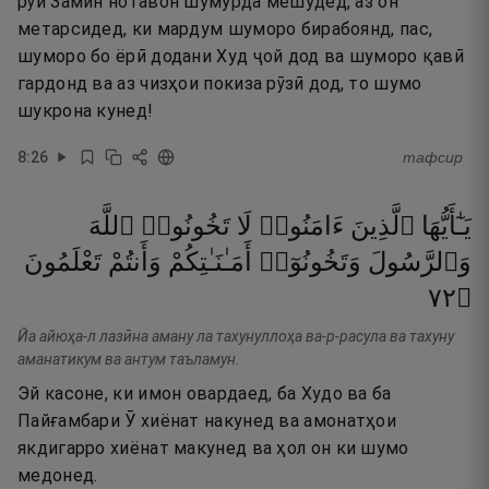
рӯи Замин нотавон шумурда мешудед, аз он
метарсидед, ки мардум шуморо бирабоянд, пас,
шуморо бо ёрӣ додани Худ ҷой дод ва шуморо қавӣ
гардонд ва аз чизҳои покиза рӯзӣ дод, то шумо
шукрона кунед!
8
:
26
тафсир
يَـٰٓأَيُّهَا
ٱلَّذِينَ
ءَامَنُوا۟
لَا
تَخُونُوا۟
ٱللَّهَ
وَٱلرَّسُولَ
وَتَخُونُوٓا۟
أَمَـٰنَـٰتِكُمْ
وَأَنتُمْ
تَعْلَمُونَ
٢٧
۝
Йа айюҳа-л лазӣна аману ла тахунуллоҳа ва-р-расула ва тахуну
аманатикум ва антум таъламун.
Эй касоне, ки имон овардаед, ба Худо ва ба
Пайғамбари Ӯ хиёнат накунед ва амонатҳои
якдигарро хиёнат макунед ва ҳол он ки шумо
медонед.