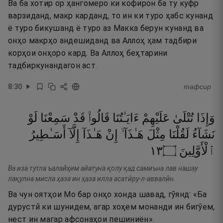
Ва ба хотир ор ҳангомеро ки кофирон ба ту куфр
варзиданд, макр карданд, то ин ки туро ҳабс кунанд
ё туро бикушанд ё туро аз Макка берун кунанд ва
онҳо макрҳо андешиданд ва Аллоҳ ҳам тадбири
корҳои онҳоро кард. Ва Аллоҳ беҳтарини
тадбиркунандагон аст.
8
:
30
тафсир
وَإِذَا
تُتْلَىٰ
عَلَيْهِمْ
ءَايَـٰتُنَا
قَالُوا۟
قَدْ
سَمِعْنَا
لَوْ
نَشَآءُ
لَقُلْنَا
مِثْلَ
هَـٰذَآ ۙ
إِنْ
هَـٰذَآ
إِلَّآ
أَسَـٰطِيرُ
٣١
۝
ٱلْأَوَّلِينَ
Ва иза тутла ъалайҳим айатуна қолу қад самиъна лав нашау
лақулна мисла ҳаза ин ҳаза илла асатӣру-л-аввалӣн.
Ва чун оятҳои Мо бар онҳо хонда шавад, гӯянд: «Ба
дурустӣ ки шунидем, агар хоҳем монанди ин бигӯем,
нест ин магар афсонаҳои пешиниён».