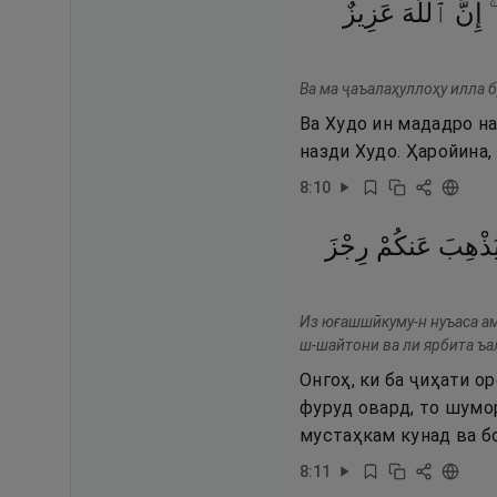
ِ
إِنَّ
ٱللَّهَ
عَزِيزٌ
Ва ма ҷаъалаҳуллоҳу илла 
Ва Худо ин мададро на
назди Худо. Ҳаройина,
8
:
10
ُذْهِبَ
عَنكُمْ
رِجْزَ
Из юғашшӣкуму-н нуъаса ам
ш-шайтони ва ли ярбита ъа
Онгоҳ, ки ба ҷиҳати о
фуруд овард, то шумо
мустаҳкам кунад ва б
8
:
11