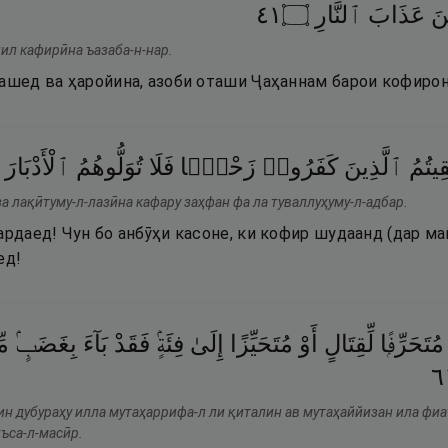
١٤
۝
ٱلنَّارِ
عَذَابَ
ينَ
лил кафирӣна ъазаба-н-нар.
чашед ва ҳаройина, азоби оташи Ҷаҳаннам барои кофирон
قِيتُمُ
ٱلَّذِينَ
كَفَرُوا۟
زَحْفًۭا
فَلَا
تُوَلُّوهُمُ
ٱلْأَدْبَارَ
а лақӣтуму-л-лазӣна кафару заҳфан фа ла туваллуҳуму-л-адбар.
ардаед! Чун бо анбӯҳи касоне, ки кофир шудаанд (дар ма
ед!
مُتَحَرِّفًۭا
لِّقِتَالٍ
أَوْ
مُتَحَيِّزًا
إِلَىٰ
فِئَةٍۢ
فَقَدْ
بَآءَ
بِغَضَبٍۢ
مّ
١
н дубураҳу илла мутаҳаррифа-л ли қиталин ав мутаҳаййизан ила фи
иъса-л-масӣр.