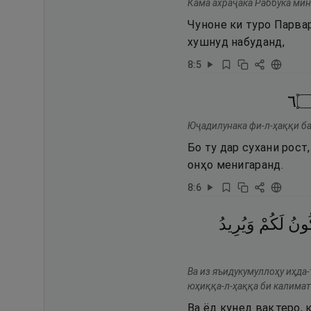
Кама ахраҷака Раббука мин
Чуноне ки туро Парвар
хушнуд набуданд,
8
:
5
٦
Юҷадилунака фи-л-ҳаққи ба
Бо ту дар сухани рост
онҳо менигаранд.
8
:
6
ُونُ
لَكُمْ
وَيُرِيدُ
Ва из яъидукумуллоҳу иҳда-
юҳиққа-л-ҳаққа би калимат
Ва ёд кунед вақтеро, 