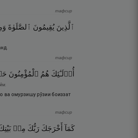
тафсир
ٱلَّذِينَ
يُقِيمُونَ
ٱلصَّلَوٰةَ
وَمِ
анд.
тафсир
أُو۟لَـٰٓئِكَ
هُمُ
ٱلْمُؤْمِنُونَ
ح ۚ
рӣм.
о ва омурзишу рӯзии боиззат
тафсир
كَمَآ
أَخْرَجَكَ
رَبُّكَ
مِنۢ
بَيْتِكَ