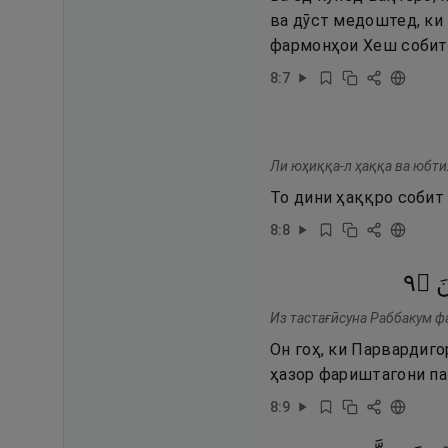
ва дӯст медоштед, ки 
фармонҳои Хеш собит 
8
:
7
Ли юҳиққа-л ҳаққа ва юбти
То дини ҳаққро собит 
8
:
8
٩
۝
َ
Из тастағӣсуна Раббакум ф
Он гоҳ, ки Парвардиго
ҳазор фариштагони па
8
:
9