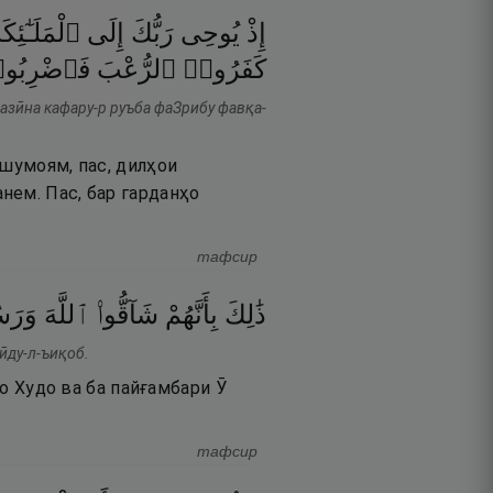
إِذْ
يُوحِى
رَبُّكَ
إِلَى
ٱلْمَلَـٰٓئِكَة
كَفَرُوا۟
ٱلرُّعْبَ
فَٱضْرِبُو
лазӣна кафару-р руъба фаЗрибу фавқа-
 шумоям, пас, дилҳои
нем. Пас, бар гарданҳо
тафсир
ذَٰلِكَ
بِأَنَّهُمْ
شَآقُّوا۟
ٱللَّهَ
وَرَ ۚ
ӣду-л-ъиқоб.
бо Худо ва ба пайғамбари Ӯ
тафсир