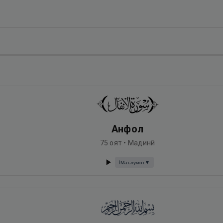
Анфол
75
оят •
Мадинӣ
Маълумот
▼
ℹ️