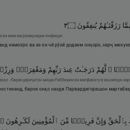
٣
۝
يُنفِقُونَ
رَزَقْنَـٰهُمْ
مَّا
а ва мим ма разақнаҳум юнфиқун.
нд намозро ва аз он чӣ рӯзӣ додаем онҳоро, харҷ мекун
َقًّۭا
لَّهُمْ
دَرَجَـٰتٌ
عِندَ
رَبِّهِمْ
وَمَغْفِرَةٌۭ
وَرِزْ
аққо. Лаҳум дараҷатун ъинда Раббиҳим ва мағфирату-в ва ризқун ка
остинанд, барои онҳо назди Парвардигорашон мартабаҳ
۝
لَكَـٰرِهُونَ
ٱلْمُؤْمِنِينَ
مِّنَ
فَرِيقًۭا
وَإِنَّ
بِٱلْحَقِّ