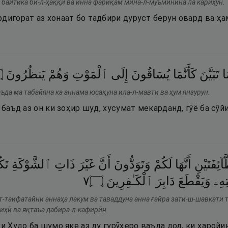
 байтика би-л-ҳаққи ва инна фарӣқам мина-л-муъминина ла кариҳун.
дигорат аз хонаат бо тадбири дуруст берун овард ва ҳ
۝
يَنظُرُونَ
وَهُمْ
ٱلْمَوْتِ
إِلَى
يُسَاقُونَ
كَأَنَّمَا
تَبَيَّنَ
ا
ъда ма табайяна ка аннама юсақуна ила-л-мавти ва ҳум янзурун.
, баъд аз он ки зоҳир шуд, хусумат мекарданд, гӯё ба сӯ
ٓئِفَتَيْنِ
أَنَّهَا
لَكُمْ
وَتَوَدُّونَ
أَنَّ
غَيْرَ
ذَاتِ
ٱلشَّوْكَةِ
تَك
٧
۝
ٱلْكَـٰفِرِينَ
دَابِرَ
وَيَقْطَعَ
تِهِۦ
т-таифатайни аннаҳа лакум ва таваддуна анна ғайра зати-ш-шавкати 
иҳӣ ва яқтаъа дабира-л-кафирӣн.
ки Худо ба шумо яке аз ду гурӯҳеро ваъда дод, ки ҳарой