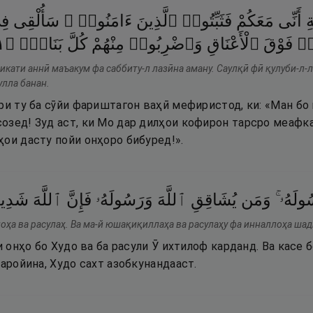
ِ
أَنِّى
مَعَكُمْ
فَثَبِّتُوا۟
ٱلَّذِينَ
ءَامَنُوا۟ ۚ
سَأُلْقِى
فِ
٢
۝
بَنَانٍۢ
كُلَّ
مِنْهُمْ
وَٱضْرِبُوا۟
ٱلْأَعْنَاقِ
فَوْقَ
ا۟
икати аннӣ маъакум фа саббиту-л лазӣна аману. Саулқӣ фӣ қулуби-л-
улла банан.
ри ту ба сӯйи фариштагон ваҳӣ мефиристод, ки: «Ман бо
озед! Зуд аст, ки Мо дар дилҳои кофирон тарсро меафка
ои дасту пойи онҳоро бибуред!».
سُولَهُۥ
وَمَن
يُشَاقِقِ
ٱللَّهَ
وَرَسُولَهُۥ
فَإِنَّ
ٱللَّهَ
شَدِيد
оҳа ва расулаҳ. Ва ма-й юшақиқиллаҳа ва расулаҳу фа инналлоҳа шад
и онҳо бо Худо ва ба расули Ӯ ихтилоф карданд. Ва касе 
ҳаройина, Худо сахт азобкунандааст.