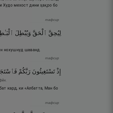
и Худо мехост дини ҳақро бо
тафсир
لِيُحِقَّ
ٱلْحَقَّ
وَيُبْطِلَ
ٱلْبَـٰط
рон нохушнуд шаванд.
тафсир
إِذْ
تَسْتَغِيثُونَ
رَبَّكُمْ
فَٱسْتَجَ
фӣн.
ат кард, ки «Албатта, Ман бо
тафсир