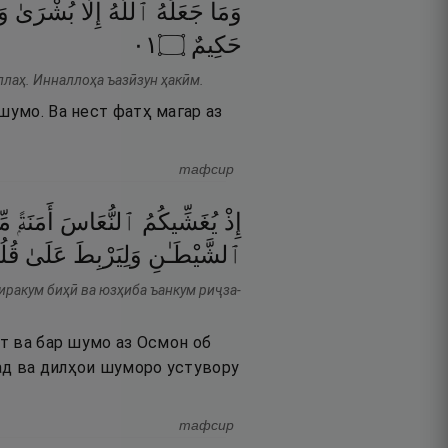
وَمَا
جَعَلَهُ
ٱللَّهُ
إِلَّا
بُشْرَىٰ
وَ
١٠
۝
حَكِيمٌ
ллаҳ. Инналлоҳа ъазӣзун ҳакӣм.
шумо. Ва нест фатҳ магар аз
тафсир
إِذْ
يُغَشِّيكُمُ
ٱلنُّعَاسَ
أَمَنَةًۭ
مِّ
ٱلشَّيْطَـٰنِ
وَلِيَرْبِطَ
عَلَىٰ
قُلُ
иракум биҳӣ ва юзҳиба ъанкум риҷза-
хт ва бар шумо аз Осмон об
ад ва дилҳои шуморо устувору
тафсир