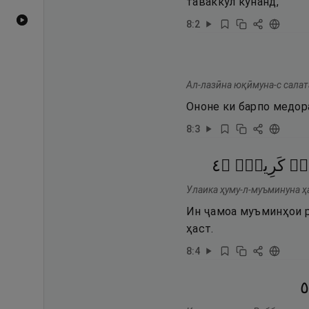
таваккул кунанд,
Видеоҳои YouTube
8
:
2
Ал-лазӣна юқӣмуна-с салат
Ононе ки барпо медора
8
:
3
٤
۝
كَرِيمٌۭ
قٌۭ
Улаика ҳуму-л-муъминуна ҳ
Ин ҷамоа муъминҳои р
ҳаст.
8
:
4
٥