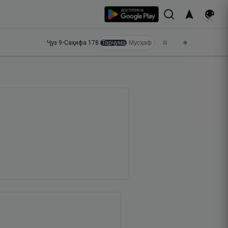
Ҷуз
9
•
Саҳифа
178
Тарҷума
Мусҳаф