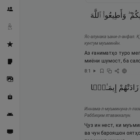
Пайғамбарон
يْنِكُمْ
وَأَطِيعُوا۟
ٱللَّهَ
Дуоҳо
Яс-алунака ъани-л-анфал. Қ
кунтум муъминӣн.
Асмоул Ҳусно
Аз ғаниматҳо туро меп
миёни шумост, ба сал
Фарзи айн
8
:
1
Галерея
زَادَتْهُمْ
إِيمَـٰنًۭا
Махзани Маърифат
Иннама-л-муъминуна-л-лазӣ
Барномаи мобилӣ
Раббиҳим ятаваккалун.
Ҷуз ин нест, ки муъми
Пахшҳои зинда
ва чун барояшон оятҳ