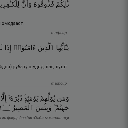
ذَٰلِكُمْ
فَذُوقُوهُ
وَأَنَّ
لِلْكَـٰفِرِ
 омодааст.
тафсир
يَـٰٓأَيُّهَا
ٱلَّذِينَ
ءَامَنُوٓا۟
إِذَا
لَ
йдон) рӯбарӯ шудед, пас, пушт
тафсир
وَمَن
يُوَلِّهِمْ
يَوْمَئِذٍۢ
دُبُرَهُۥٓ
إِلَّا
٦
۝
ٱلْمَصِيرُ
وَبِئْسَ
جَهَنَّمُ ۖ
атин фақад баа биғаЗаби-м миналлоҳи