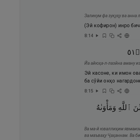
Заликум фа зуқуҳу ва анна 
(Эй кофирон) инро би
8
:
14
١٥
۝
Йа айюҳа-л-лазӣна аману из
Эй касоне, ки имон ов
ба сӯйи онҳо нагардон
8
:
15
ِنَ
ٱللَّهِ
وَمَأْوَىٰهُ
Ва ма-й юваллиҳим явмаизи
ва маъваҳу Ҷаҳаннам. Ва б