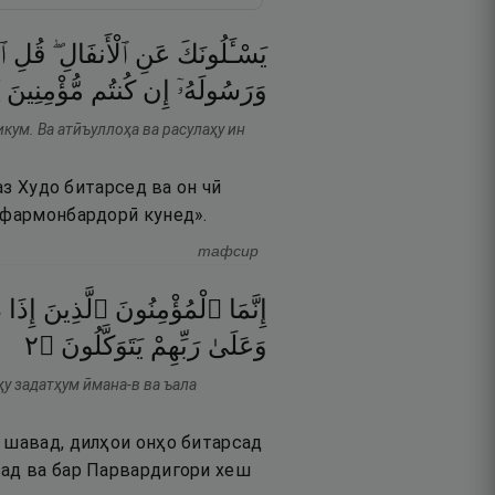
يَسْـَٔلُونَكَ
عَنِ
ٱلْأَنفَالِ ۖ
قُلِ
ٱل
وَرَسُولَهُۥٓ
إِن
كُنتُم
مُّؤْمِنِينَ
икум. Ва атӣъуллоҳа ва расулаҳу ин
аз Худо битарсед ва он чӣ
о фармонбардорӣ кунед».
тафсир
إِنَّمَا
ٱلْمُؤْمِنُونَ
ٱلَّذِينَ
إِذَا
ذ
٢
۝
يَتَوَكَّلُونَ
رَبِّهِمْ
وَعَلَىٰ
у задатҳум ӣмана-в ва ъала
а шавад, дилҳои онҳо битарсад
зад ва бар Парвардигори хеш