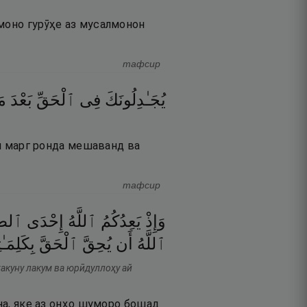
амоно гурӯҳе аз мусалмонон
тафсир
يُجَـٰدِلُونَكَ
فِى
ٱلْحَقِّ
بَعْدَ
مَ
йи марг ронда мешаванд ва
тафсир
وَإِذْ
يَعِدُكُمُ
ٱللَّهُ
إِحْدَى
ٱلطَّا
ٱللَّهُ
أَن
يُحِقَّ
ٱلْحَقَّ
بِكَلِمَـٰ
такуну лакум ва юрӣдуллоҳу ай
ина, яке аз онҳо шуморо бошад