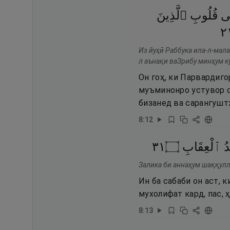
ى
قُلُوبِ
ٱلَّذِينَ
١
Из йуҳӣ Раббука ила-л-мала
л аънақи ваЗрибу минҳум к
Он гоҳ, ки Парвардиго
муъминонро устувор с
бизанед ва сарангуштҳ
8
:
12
١٣
۝
ٱلْعِقَابِ
ُ
Залика би аннаҳум шаққулл
Ин ба сабаби он аст, к
мухолифат кард, пас, 
8
:
13