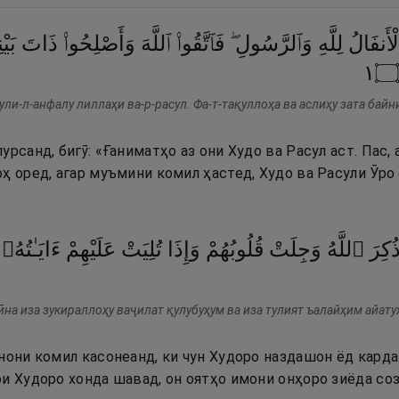
ْأَنفَالُ
لِلَّهِ
وَٱلرَّسُولِ ۖ
فَٱتَّقُوا۟
ٱللَّهَ
وَأَصْلِحُوا۟
ذَاتَ
بَ ۖ
١
۝
ули-л-анфалу лиллаҳи ва-р-расул. Фа-т-тақуллоҳа ва аслиҳу зата байн
урсанд, бигӯ: «Ғаниматҳо аз они Худо ва Расул аст. Пас, 
оҳ оред, агар муъмини комил ҳастед, Худо ва Расули Ӯр
ُكِرَ
ٱللَّهُ
وَجِلَتْ
قُلُوبُهُمْ
وَإِذَا
تُلِيَتْ
عَلَيْهِمْ
ءَايَـٰتُهُۥ
на иза зукираллоҳу ваҷилат қулубуҳум ва иза тулият ъалайҳим айатуҳ
нони комил касонеанд, ки чун Худоро наздашон ёд кард
ои Худоро хонда шавад, он оятҳо имони онҳоро зиёда со