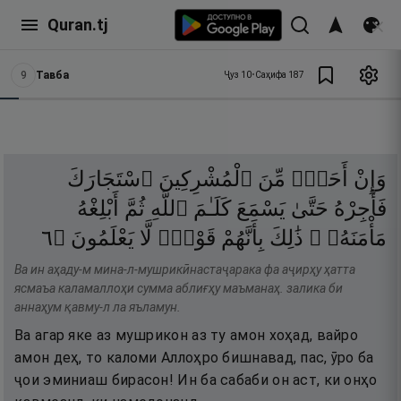
Quran.tj
9
Тавба
Ҷуз
10
•
Саҳифа
187
وَإِنْ
أَحَدٌۭ
مِّنَ
ٱلْمُشْرِكِينَ
ٱسْتَجَارَكَ
فَأَجِرْهُ
حَتَّىٰ
يَسْمَعَ
كَلَـٰمَ
ٱللَّهِ
ثُمَّ
أَبْلِغْهُ
٦
۝
يَعْلَمُونَ
لَّا
قَوْمٌۭ
بِأَنَّهُمْ
ذَٰلِكَ
مَأْمَنَهُۥ ۚ
Ва ин аҳаду-м мина-л-мушрикӣнастаҷарака фа аҷирҳу ҳатта
ясмаъа каламаллоҳи сумма аблиғҳу маъманаҳ. залика би
аннаҳум қавму-л ла яъламун.
Ва агар яке аз мушрикон аз ту амон хоҳад, вайро
амон деҳ, то каломи Аллоҳро бишнавад, пас, ӯро ба
ҷои эминиаш бирасон! Ин ба сабаби он аст, ки онҳо