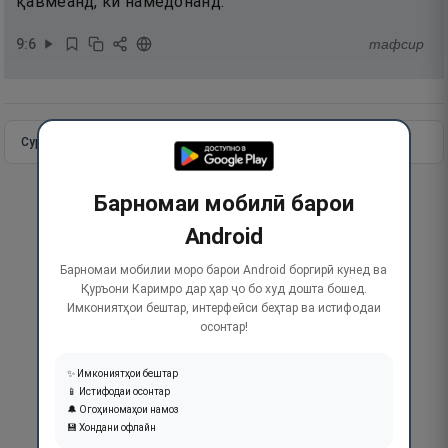
қавмеанд, ки намедонанд.
9
:
6
тафсир
Сураи пурра
Идома додан
Барномаи мобилӣ барои
Android
Барномаи мобилии моро барои Android боргирӣ кунед ва
Қуръони Каримро дар ҳар ҷо бо худ дошта бошед.
Имкониятҳои бештар, интерфейси беҳтар ва истифодаи
осонтар!
✨ Имкониятҳои бештар
📱 Истифодаи осонтар
🔔 Огоҳиномаҳои намоз
💾 Хондани офлайн