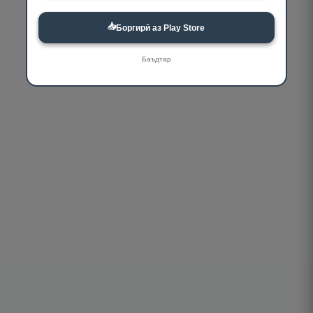
📥
Боргирӣ аз Play Store
Баъдтар