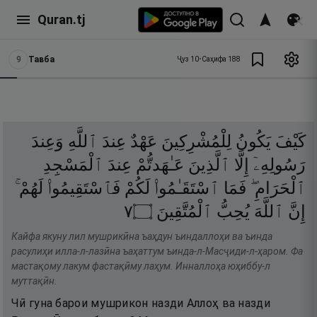
Quran.tj
9
Тавба
Ҷуз
10
•
Саҳифа
188
كَيْفَ
يَكُونُ
لِلْمُشْرِكِينَ
عَهْدٌ
عِندَ
ٱللَّهِ
وَعِندَ
رَسُولِهِۦٓ
إِلَّا
ٱلَّذِينَ
عَـٰهَدتُّمْ
عِندَ
ٱلْمَسْجِدِ
ٱلْحَرَامِ ۖ
فَمَا
ٱسْتَقَـٰمُوا۟
لَكُمْ
فَٱسْتَقِيمُوا۟
لَهُمْ ۚ
٧
۝
ٱلْمُتَّقِينَ
يُحِبُّ
ٱللَّهَ
إِنَّ
Кайфа якуну лил мушрикӣна ъаҳдун ъиндаллоҳи ва ъинда
расулиҳи илла-л-лазӣна ъаҳаттум ъинда-л-Масҷиди-л-ҳаром. Фа
мастақому лакум фастақӣму лаҳум. Инналлоҳа юҳиббу-л
муттақӣн.
Чӣ гуна барои мушрикон назди Аллоҳ ва назди