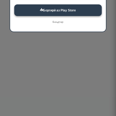
📥
Боргирӣ аз Play Store
Баъдтар