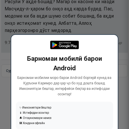
Расули Ӯ аҳде бошад? Магар он касоне ки назди
Масҷиду-л-ҳаром бо онҳо аҳд карда будед. Пас,
модоме ки ба аҳди шумо собит бошанд, ба аҳди
онҳо истиқомат кунед. Албатта, Аллоҳ
парҳезгоронро дӯст медорад.
9
:
7
тафсир
Барномаи мобилӣ барои
Android
Сураи пурра
Идома додан
Барномаи мобилии моро барои Android боргирӣ кунед ва
Қуръони Каримро дар ҳар ҷо бо худ дошта бошед.
Имкониятҳои бештар, интерфейси беҳтар ва истифодаи
осонтар!
✨ Имкониятҳои бештар
📱 Истифодаи осонтар
🔔 Огоҳиномаҳои намоз
💾 Хондани офлайн