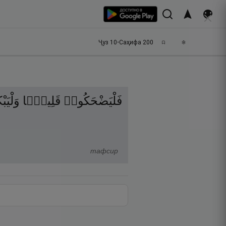
Ҷуз
10
•
Саҳифа
200
فَلْيَضْحَكُوا۟
قَلِيلًۭا
وَلْيَ
тафсир