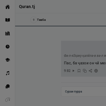
Quran.tj
Асосӣ
9
Тавба
Қуръон
Саҳеҳи Бухорӣ
Вақтҳои намоз
Фа-л-яЗҳаку қалӣла-в ва-л я
Омӯзиш
Пас, ба ҷазои он чӣ м
9
:
82
Қироат
Иқтибосҳо аз Қуръон
Сураи пурра
Зикрҳо