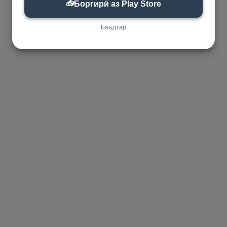
📥
Боргирӣ аз Play Store
Баъдтар