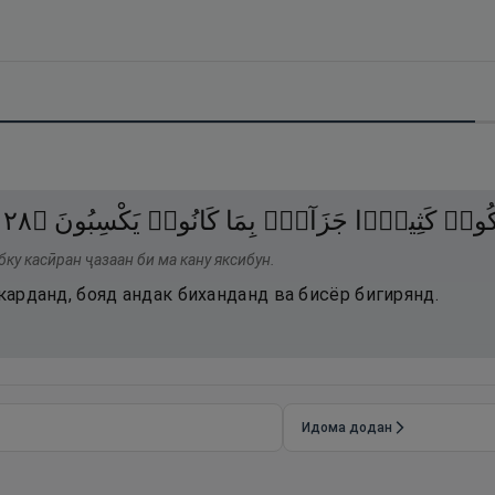
٨٢
۝
يَكْسِبُونَ
كَانُوا۟
بِمَا
جَزَآءًۢ
كَثِيرًۭا
بْكُوا۟
бку касӣран ҷазаан би ма кану яксибун.
екарданд, бояд андак биханданд ва бисёр бигирянд.
Идома додан