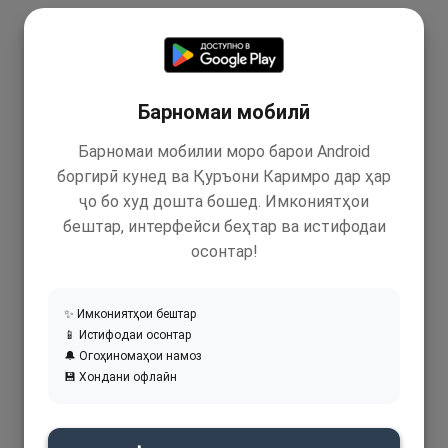
Барномаи мобилӣ
Барномаи мобилии моро барои Android
боргирӣ кунед ва Қуръони Каримро дар ҳар
ҷо бо худ дошта бошед. Имкониятҳои
бештар, интерфейси беҳтар ва истифодаи
осонтар!
✨ Имкониятҳои бештар
📱 Истифодаи осонтар
🔔 Огоҳиномаҳои намоз
💾 Хондани офлайн