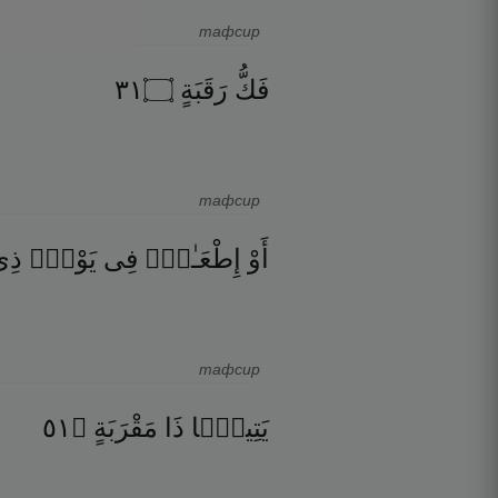
тафсир
١٣
۝
رَقَبَةٍ
فَكُّ
тафсир
أَوْ
إِطْعَـٰمٌۭ
فِى
يَوْمٍۢ
ذِ
тафсир
١٥
۝
مَقْرَبَةٍ
ذَا
يَتِيمًۭا