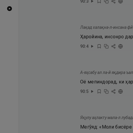
90
:
3
Видеоҳои YouTube
Лақад халақна-л-инсана фӣ
Ҳаройина, инсонро да
90
:
4
А-яҳсабу ал ла-й яқдира ъа
Оё мепиндорад, ки ҳар
90
:
5
Яқулу аҳлакту мала-л лубад
Мегӯяд: «Моли бисёре 