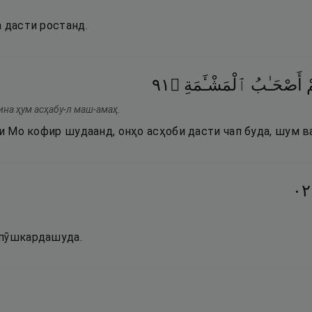
 дасти ростанд.
١٩
۝
ٱلْمَشْـَٔمَةِ
أَصْحَـٰبُ
ْ
ина ҳум асҳабу-л маш-амаҳ.
ои Мо кофир шудаанд, онҳо асҳоби дасти чап буда, шум в
٢٠
.
рпӯшкардашуда.