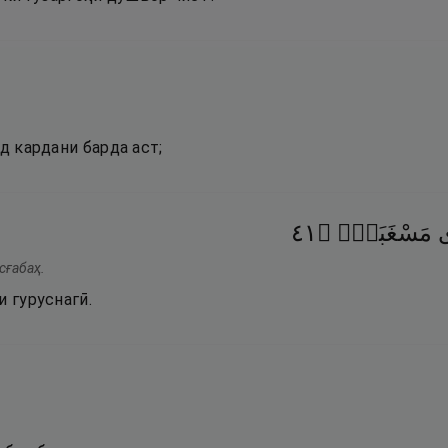
од кардани барда аст;
١٤
۝
مَسْغَبَةٍۢ
ى
сғабаҳ.
и гуруснагӣ.