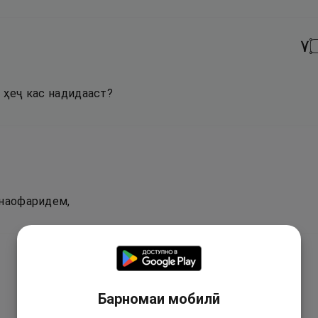
٧
 ҳеҷ кас надидааст?
 наофаридем,
Барномаи мобилӣ