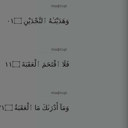
тафсир
١٠
۝
ٱلنَّجْدَيْنِ
وَهَدَيْنَـٰهُ
тафсир
١١
۝
ٱلْعَقَبَةَ
ٱقْتَحَمَ
فَلَا
тафсир
١٢
۝
ٱلْعَقَبَةُ
مَا
أَدْرَىٰكَ
وَمَآ