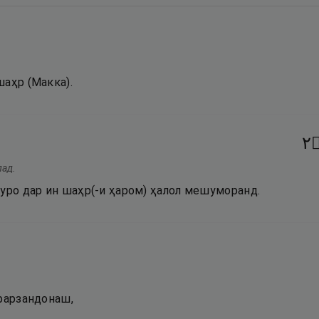
шаҳр (Макка).
٢
лад.
туро дар ин шаҳр(-и ҳаром) ҳалол мешуморанд.
 фарзандонаш,