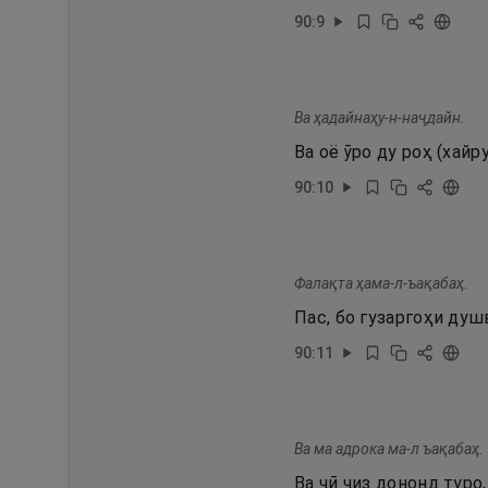
90
:
9
Ва ҳадайнаҳу-н-наҷдайн.
Ва оё ӯро ду роҳ (хай
90
:
10
Фалақта ҳама-л-ъақабаҳ.
Пас, бо гузаргоҳи душ
90
:
11
Ва ма адрока ма-л ъақабаҳ.
Ва чӣ чиз дононд туро