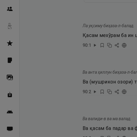
Пайғамбарон
Ла уқсиму биҳаза-л-балад.
Дуоҳо
Қасам мехӯрам ба ин 
Асмоул Ҳусно
90
:
1
Фарзи айн
Ва анта ҳиллун биҳаза-л-ба
Галерея
Ва (мушрикон озори) 
90
:
2
Махзани Маърифат
Барномаи мобилӣ
Ва валиди-в ва ма валад.
Ва қасам ба падар ва
Пахшҳои зинда