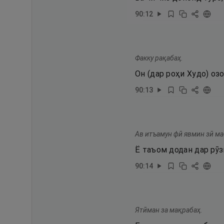
90
:
12
Факку рақабаҳ.
Он (дар роҳи Худо) оз
90
:
13
Ав итъамун фӣ явмин зӣ ма
Ё таъом додан дар рӯз
90
:
14
Ятӣман за мақрабаҳ.