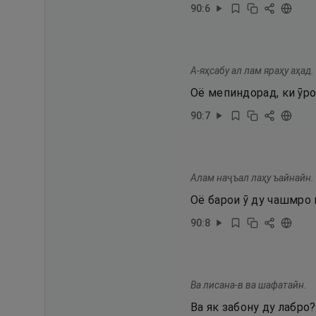
90
:
6
А-яҳсабу ал лам яраҳу аҳад.
Оё мепиндорад, ки ӯро
90
:
7
Алам наҷъал лаҳу ъайнайн.
Оё барои ӯ ду чашмро
90
:
8
Ва лисана-в ва шафатайн.
Ва як забону ду лабро?