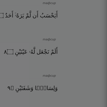
тафсир
۝
أَحَدٌ
يَرَهُۥٓ
لَّمْ
أَن
أَيَحْسَبُ
тафсир
٨
۝
عَيْنَيْنِ
لَّهُۥ
نَجْعَل
أَلَمْ
тафсир
٩
۝
وَشَفَتَيْنِ
وَلِسَانًۭا