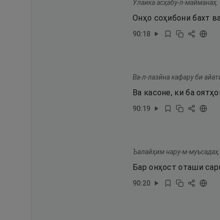
Улаика асҳабу-л-майманаҳ.
Онҳо соҳибони бахт ва
90
:
18
Ва-л-лазӣна кафару би айат
Ва касоне, ки ба оятҳ
90
:
19
Ъалайҳим нару-м-муъсадаҳ
Бар онҳост оташи са
90
:
20