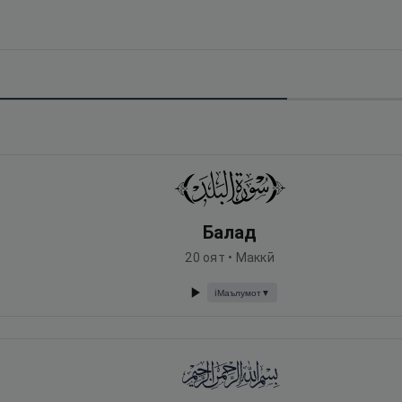
Балад
20
оят •
Маккӣ
Маълумот
▼
ℹ️