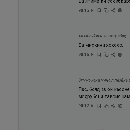
Ба ятиме ки соҳибқар
90
:
15
Ав мискӣнан за матрабаҳ.
Ба мискини хоксор.
90
:
16
Сумма кана мина-л лазӣна а
Пас, бояд аз он касон
меҳрубонӣ тавсия нам
90
:
17