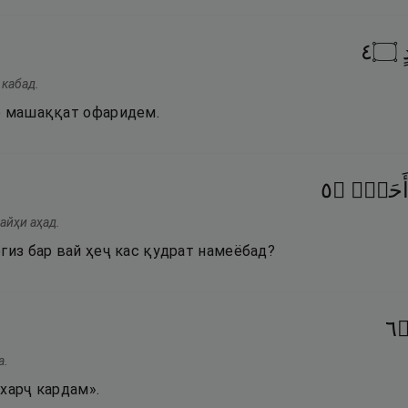
٤
۝
ٍ
 кабад.
р машаққат офаридем.
٥
۝
َحَدٌۭ
лайҳи аҳад.
гиз бар вай ҳеҷ кас қудрат намеёбад?
٦
а.
харҷ кардам».