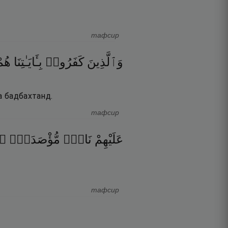
тафсир
وَٱلَّذِينَ
كَفَرُوا۟
بِـَٔايَـٰتِنَا
هُم
а бадбахтанд.
тафсир
۝
مُّؤْصَدَةٌۢ
نَارٌۭ
عَلَيْهِمْ
тафсир