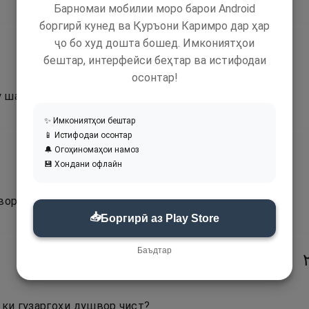
Барномаи мобилии моро барои Android
боргирӣ кунед ва Қуръони Каримро дар ҳар
ҷо бо худ дошта бошед. Имкониятҳои
бештар, интерфейси беҳтар ва истифодаи
осонтар!
ру шар) ҳидоят накардем?
✨ Имкониятҳои бештар
📱 Истифодаи осонтар
🔔 Огоҳиномаҳои намоз
💾 Хондани офлайн
вор нагузаштааст.
📥
Боргирӣ аз Play Store
Баъдтар
, ки гузаргоҳи душвор чист?