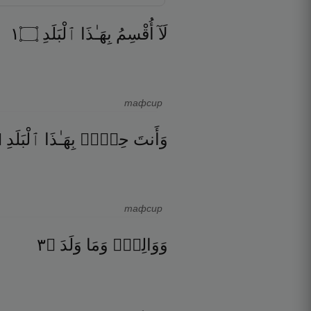
١
۝
ٱلْبَلَدِ
بِهَـٰذَا
أُقْسِمُ
لَآ
тафсир
۝
ٱلْبَلَدِ
بِهَـٰذَا
حِلٌّۢ
وَأَنتَ
тафсир
٣
۝
وَلَدَ
وَمَا
وَوَالِدٍۢ