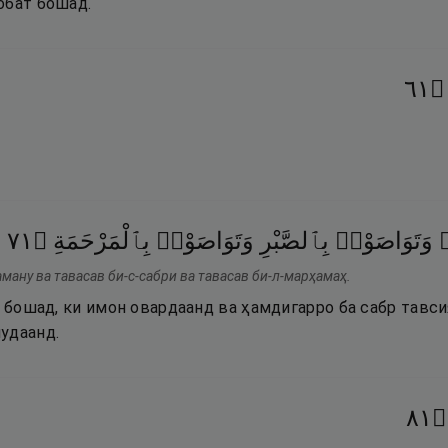
обат бошад.
١٦
۝
١٧
۝
بِٱلْمَرْحَمَةِ
وَتَوَاصَوْا۟
بِٱلصَّبْرِ
وَتَوَاصَوْا۟
۟
ману ва тавасав би-с-сабри ва тавасав би-л-марҳамаҳ.
е бошад, ки имон овардаанд ва ҳамдигарро ба сабр тавси
удаанд.
١٨
۝