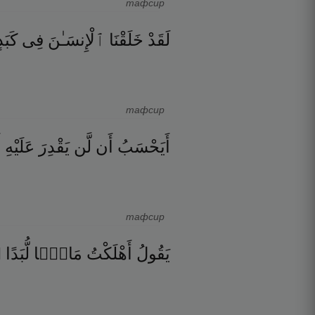
тафсир
لَقَدْ
خَلَقْنَا
ٱلْإِنسَـٰنَ
فِى
كَبَد
тафсир
أَيَحْسَبُ
أَن
لَّن
يَقْدِرَ
عَلَيْهِ
أ
тафсир
۝
لُّبَدًا
مَالًۭا
أَهْلَكْتُ
يَقُولُ