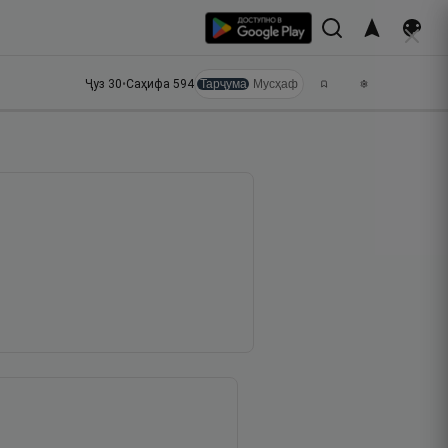
Ҷуз
30
•
Саҳифа
594
Тарҷума
Мусҳаф