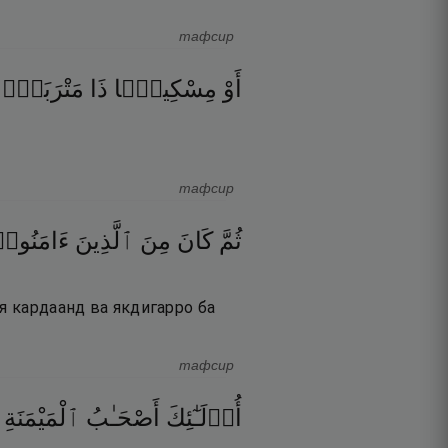
тафсир
أَوْ
مِسْكِينًۭا
ذَا
مَتْرَبَةٍۢ
тафсир
ثُمَّ
كَانَ
مِنَ
ٱلَّذِينَ
ءَامَنُوا
я кардаанд ва якдигарро ба
тафсир
أُو۟لَـٰٓئِكَ
أَصْحَـٰبُ
ٱلْمَيْمَنَةِ