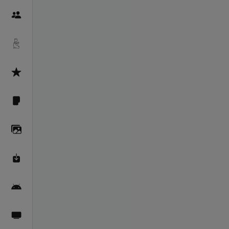
Пайғамбарон
Дуоҳо
Асмоул Ҳусно
Фарзи айн
Галерея
Махзани Маърифат
Барномаи мобилӣ
Пахшҳои зинда