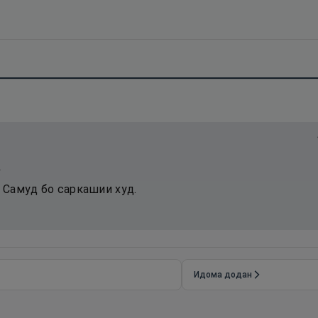
.
Самуд бо саркашии худ.
Идома додан