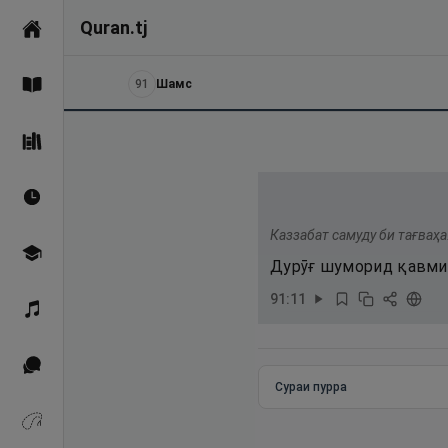
Quran.tj
Асосӣ
91
Шамс
Қуръон
Саҳеҳи Бухорӣ
Вақтҳои намоз
Каззабат самуду би тағваҳа
Омӯзиш
Дурӯғ шуморид қавми 
91
:
11
Қироат
Иқтибосҳо аз Қуръон
Сураи пурра
Зикрҳо