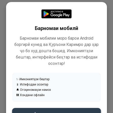
Барномаи мобилӣ
Барномаи мобилии моро барои Android
боргирӣ кунед ва Қуръони Каримро дар ҳар
ҷо бо худ дошта бошед. Имкониятҳои
бештар, интерфейси беҳтар ва истифодаи
осонтар!
✨ Имкониятҳои бештар
📱 Истифодаи осонтар
🔔 Огоҳиномаҳои намоз
💾 Хондани офлайн