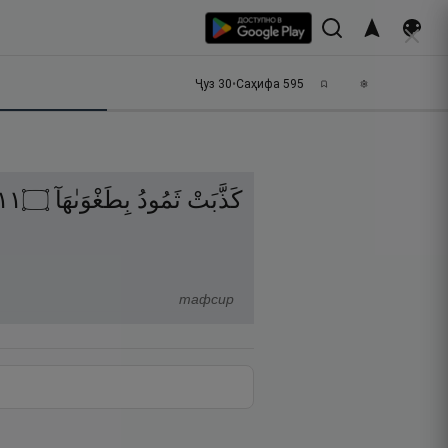
Ҷуз
30
•
Саҳифа
595
١١
۝
بِطَغْوَىٰهَآ
ثَمُودُ
كَذَّبَتْ
тафсир