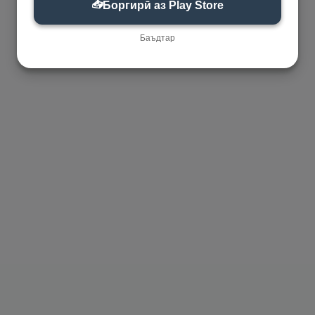
📥
Боргирӣ аз Play Store
Баъдтар