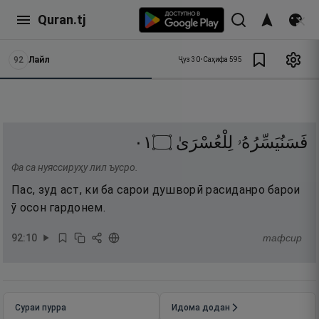
Quran.tj
92
Лайл
Ҷуз
30
•
Саҳифа
595
١٠
۝
لِلْعُسْرَىٰ
فَسَنُيَسِّرُهُۥ
Фа са нуяссируҳу лил ъусро.
Пас, зуд аст, ки ба сарои душворӣ расиданро барои
ӯ осон гардонем.
92
:
10
тафсир
Сураи пурра
Идома додан