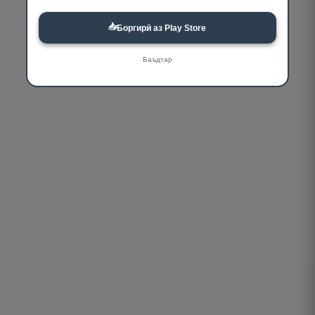
📥
Боргирӣ аз Play Store
Баъдтар