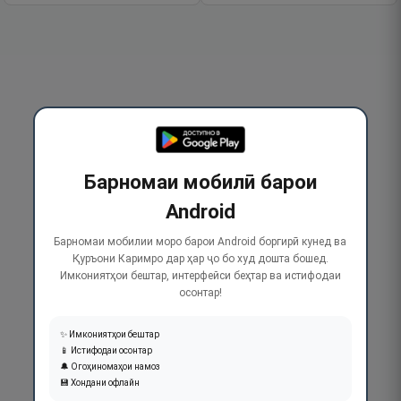
Барномаи мобилӣ барои
Android
Барномаи мобилии моро барои Android боргирӣ кунед ва
Қуръони Каримро дар ҳар ҷо бо худ дошта бошед.
Имкониятҳои бештар, интерфейси беҳтар ва истифодаи
осонтар!
✨ Имкониятҳои бештар
📱 Истифодаи осонтар
🔔 Огоҳиномаҳои намоз
💾 Хондани офлайн