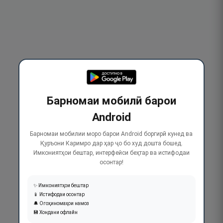
Барномаи мобилӣ барои
Android
Барномаи мобилии моро барои Android боргирӣ кунед ва
Қуръони Каримро дар ҳар ҷо бо худ дошта бошед.
Имкониятҳои бештар, интерфейси беҳтар ва истифодаи
осонтар!
✨ Имкониятҳои бештар
📱 Истифодаи осонтар
🔔 Огоҳиномаҳои намоз
💾 Хондани офлайн