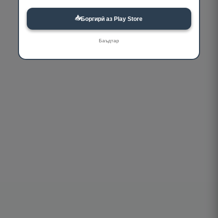
📥
Боргирӣ аз Play Store
Баъдтар