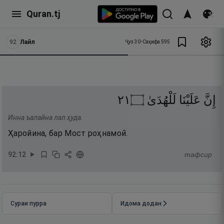
Quran.tj
92
Лайл
Ҷуз
30
•
Саҳифа
595
١٢
۝
لَلْهُدَىٰ
عَلَيْنَا
إِنَّ
Инна ъалайна лал ҳуда.
Ҳаройина, бар Мост роҳнамоӣ.
92
:
12
тафсир
Сураи пурра
Идома додан