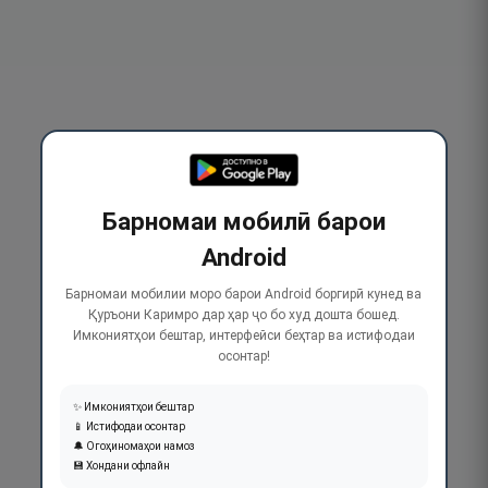
Барномаи мобилӣ барои
Android
Барномаи мобилии моро барои Android боргирӣ кунед ва
Қуръони Каримро дар ҳар ҷо бо худ дошта бошед.
Имкониятҳои бештар, интерфейси беҳтар ва истифодаи
осонтар!
✨ Имкониятҳои бештар
📱 Истифодаи осонтар
🔔 Огоҳиномаҳои намоз
💾 Хондани офлайн