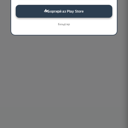
📥
Боргирӣ аз Play Store
Баъдтар