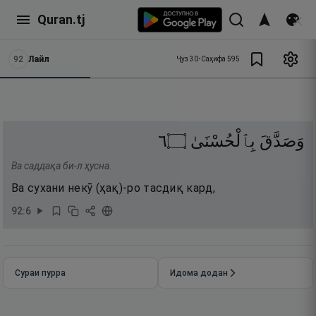
Quran.tj
92
Лайл
Ҷуз
30
•
Саҳифа
595
٦
۝
بِٱلْحُسْنَىٰ
وَصَدَّقَ
Ва саддақа би-л ҳусна.
Ва сухани некӯ (ҳақ)-ро тасдиқ кард,
92
:
6
Сураи пурра
Идома додан