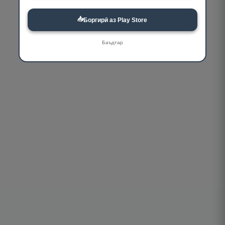
📥
Боргирӣ аз Play Store
Баъдтар