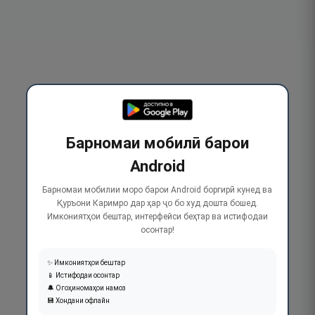
Барномаи мобилӣ барои
Android
Барномаи мобилии моро барои Android боргирӣ кунед ва
Қуръони Каримро дар ҳар ҷо бо худ дошта бошед.
Имкониятҳои бештар, интерфейси беҳтар ва истифодаи
осонтар!
✨ Имкониятҳои бештар
📱 Истифодаи осонтар
🔔 Огоҳиномаҳои намоз
💾 Хондани офлайн