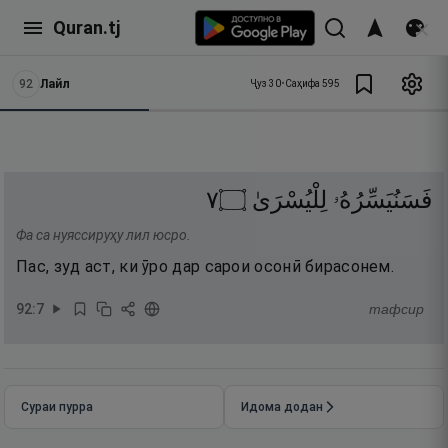
Quran.tj
92
Лайл
Ҷуз
30
•
Саҳифа
595
٧
۝
لِلْيُسْرَىٰ
فَسَنُيَسِّرُهُۥ
Фа са нуяссируҳу лил юсро.
Пас, зуд аст, ки ӯро дар сарои осонӣ бирасонем.
92
:
7
тафсир
Сураи пурра
Идома додан