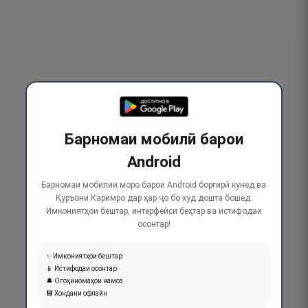
Барномаи мобилӣ барои
Android
Барномаи мобилии моро барои Android боргирӣ кунед ва
Қуръони Каримро дар ҳар ҷо бо худ дошта бошед.
Имкониятҳои бештар, интерфейси беҳтар ва истифодаи
осонтар!
✨ Имкониятҳои бештар
📱 Истифодаи осонтар
🔔 Огоҳиномаҳои намоз
💾 Хондани офлайн