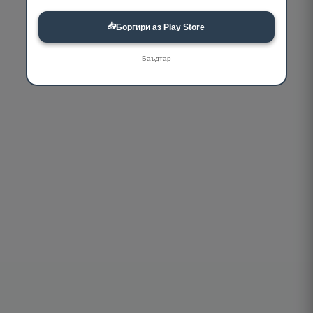
📥
Боргирӣ аз Play Store
Баъдтар