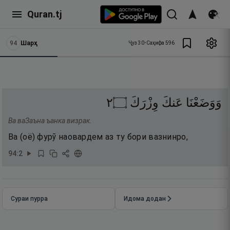
Quran.tj
94
Шарҳ
Ҷуз
30
•
Саҳифа
596
٢
۝
وِزْرَكَ
عَنكَ
وَوَضَعْنَا
Ва ваЗаъна ъанка визрак.
Ва (оё) фурӯ наовардем аз ту бори вазнинро,
94
:
2
Сураи пурра
Идома додан