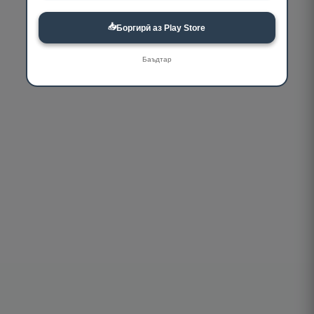
📥
Боргирӣ аз Play Store
Баъдтар