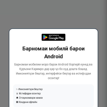
Барномаи мобилӣ барои
Android
Барномаи мобилии моро барои Android боргирӣ кунед ва
Қуръони Каримро дар ҳар ҷо бо худ дошта бошед.
Имкониятҳои бештар, интерфейси беҳтар ва истифодаи
осонтар!
✨ Имкониятҳои бештар
📱 Истифодаи осонтар
🔔 Огоҳиномаҳои намоз
💾 Хондани офлайн