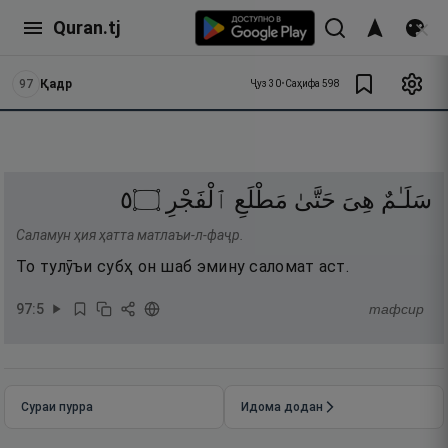
Quran.tj
97
Қадр
Ҷуз
30
•
Саҳифа
598
٥
۝
ٱلْفَجْرِ
مَطْلَعِ
حَتَّىٰ
هِىَ
سَلَـٰمٌ
Саламун ҳия ҳатта матлаъи-л-фаҷр.
То тулӯъи субҳ он шаб эмину саломат аст.
97
:
5
тафсир
Сураи пурра
Идома додан