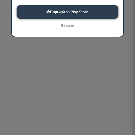
📥
Боргирӣ аз Play Store
Баъдтар