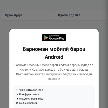
Сураи пурра
Идома додан
Барномаи мобилӣ барои
Android
Барномаи мобилии моро барои Android боргирӣ кунед ва
Қуръони Каримро дар ҳар ҷо бо худ дошта бошед.
Имкониятҳои бештар, интерфейси беҳтар ва истифодаи
осонтар!
✨ Имкониятҳои бештар
📱 Истифодаи осонтар
🔔 Огоҳиномаҳои намоз
💾 Хондани офлайн