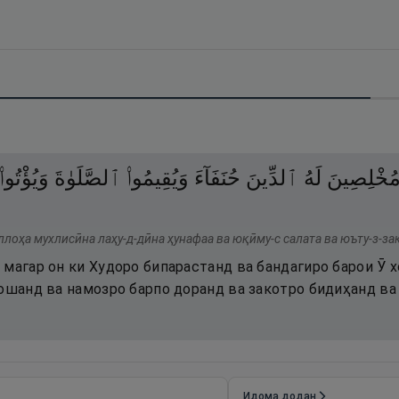
ُخْلِصِينَ
لَهُ
ٱلدِّينَ
حُنَفَآءَ
وَيُقِيمُوا۟
ٱلصَّلَوٰةَ
وَيُؤْتُوا۟
ллоҳа мухлисӣна лаҳу-д-дӣна ҳунафаа ва юқӣму-с салата ва юъту-з-зак
магар он ки Худоро бипарастанд ва бандагиро барои Ӯ х
ошанд ва намозро барпо доранд ва закотро бидиҳанд ва 
Идома додан