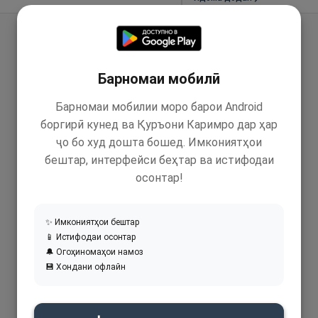
Барномаи мобилӣ
Барномаи мобилии моро барои Android
боргирӣ кунед ва Қуръони Каримро дар ҳар
ҷо бо худ дошта бошед. Имкониятҳои
бештар, интерфейси беҳтар ва истифодаи
осонтар!
✨ Имкониятҳои бештар
📱 Истифодаи осонтар
🔔 Огоҳиномаҳои намоз
💾 Хондани офлайн