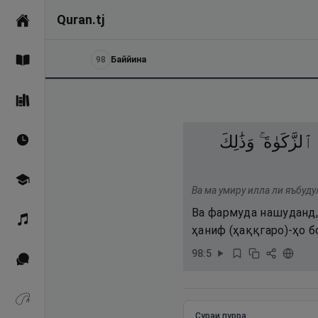
Quran.tj
Асосӣ
98
Баййина
Қуръон
Саҳеҳи Бухорӣ
ٱلزَّكَوٰةَ ۚ
وَذَٰلِكَ
Вақтҳои намоз
Омӯзиш
Ва ма умиру илла ли яъбуду
Ва фармуда нашуданд, 
Қироат
ҳаниф (ҳаққгаро)-ҳо б
98
:
5
Иқтибосҳо аз Қуръон
Зикрҳо
Сураи пурра