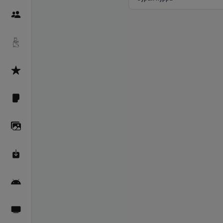
Пайғамбарон
Дуоҳо
Асмоул Ҳусно
Фарзи айн
Галерея
Махзани Маърифат
Барномаи мобилӣ
Пахшҳои зинда