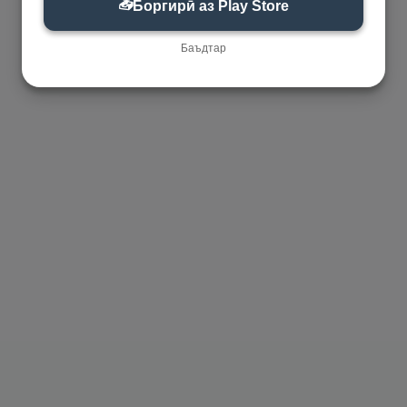
📥
Боргирӣ аз Play Store
Баъдтар