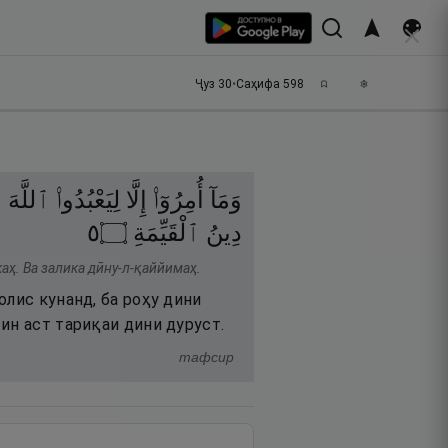
Ҷуз
30
•
Саҳифа
598
وَمَآ
أُمِرُوٓا۟
إِلَّا
لِيَعْبُدُوا۟
ٱللَّهَ
م
٥
۝
ٱلْقَيِّمَةِ
دِينُ
аҳ. Ва залика дӣну-л-қаййимаҳ.
олис кунанд, ба роҳу дини
ин аст тариқаи дини дуруст.
тафсир