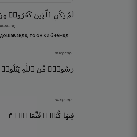
لَمْ
يَكُنِ
ٱلَّذِينَ
كَفَرُوا۟
مِن
аййинаҳ.
удошаванда, то он ки биёмад
тафсир
رَسُولٌۭ
مِّنَ
ٱللَّهِ
يَتْلُوا۟
тафсир
٣
۝
قَيِّمَةٌۭ
كُتُبٌۭ
فِيهَا