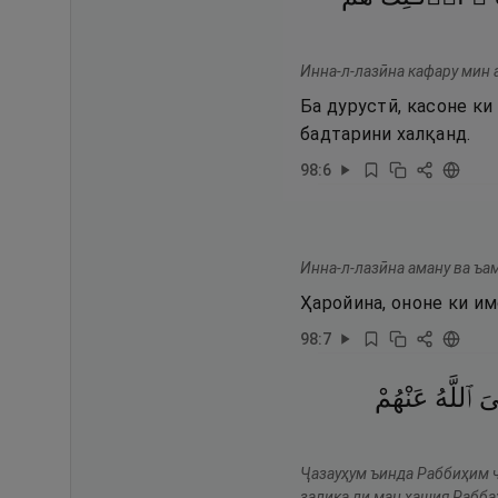
Инна-л-лазӣна кафару мин 
Ба дурустӣ, касоне к
бадтарини халқанд.
98
:
6
Инна-л-лазӣна аману ва ъам
Ҳаройина, ононе ки им
98
:
7
ىَ
ٱللَّهُ
عَنْهُمْ
Ҷазауҳум ъинда Раббиҳим ҷ
залика ли ман хашия Рабба