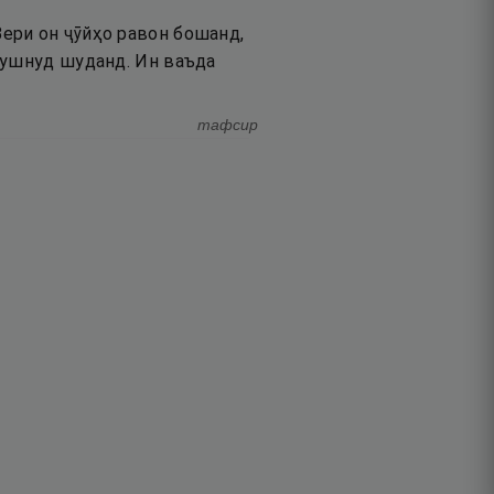
ери он ҷӯйҳо равон бошанд,
хушнуд шуданд. Ин ваъда
тафсир