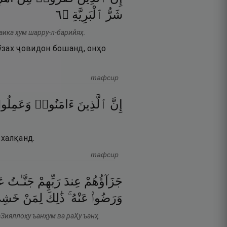
٦
۝
ٱلْبَرِيَّةِ
شَرُّ
аика ҳум шарру-л-барийяҳ.
ӯзах ҷовидон бошанд, онҳо
тафсир
إِنَّ
ٱلَّذِينَ
ءَامَنُوا۟
وَعَمِلُ
 халқанд.
тафсир
جَزَآؤُهُمْ
عِندَ
رَبِّهِمْ
جَنَّـٰتُ
عَ
وَرَضُوا۟
عَنْهُ ۚ
ذَٰلِكَ
لِمَنْ
خَشِى
Зияллоҳу ъанҳум ва раҲу ъанҳ.