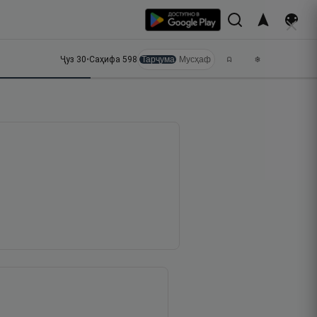
Ҷуз
30
•
Саҳифа
598
Тарҷума
Мусҳаф