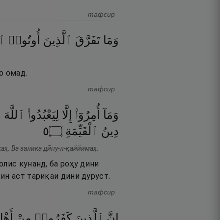
тафсир
وَمَا
تَفَرَّقَ
ٱلَّذِينَ
أُوتُوا۟
ٱل
о омад.
тафсир
وَمَآ
أُمِرُوٓا۟
إِلَّا
لِيَعْبُدُوا۟
ٱللَّهَ
م
٥
۝
ٱلْقَيِّمَةِ
دِينُ
аҳ. Ва залика дӣну-л-қаййимаҳ.
олис кунанд, ба роҳу дини
ин аст тариқаи дини дуруст.
тафсир
إِنَّ
ٱلَّذِينَ
كَفَرُوا۟
مِنْ
أَهْل