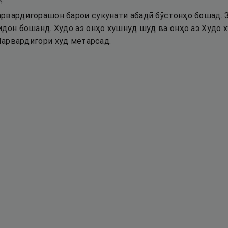
рвардигорашон барои сукунати абадӣ бӯстонҳо бошад. З
идон бошанд. Худо аз онҳо хушнуд шуд ва онҳо аз Худо 
 Парвардигори худ метарсад.