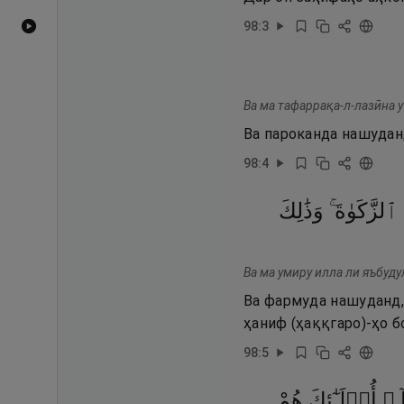
98
:
3
Видеоҳои YouTube
Ва ма тафаррақа-л-лазӣна у
Ва пароканда нашуданд
98
:
4
ٱلزَّكَوٰةَ ۚ
وَذَٰلِكَ
Ва ма умиру илла ли яъбуду
Ва фармуда нашуданд, 
ҳаниф (ҳаққгаро)-ҳо б
98
:
5
َآ
أُو۟لَـٰٓئِكَ
هُمْ