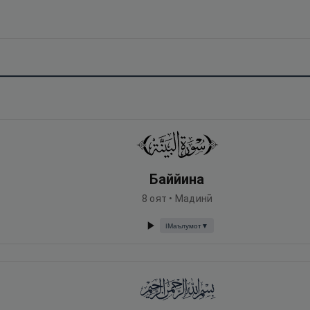
Баййина
8
оят •
Мадинӣ
Маълумот
▼
ℹ️