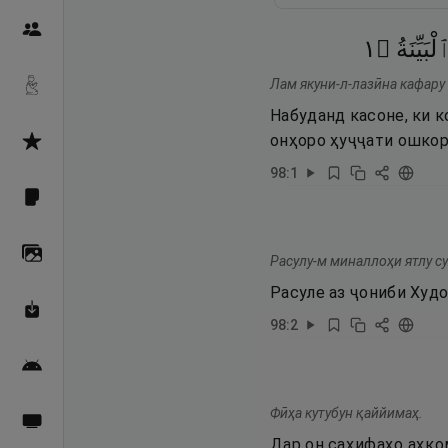
Пайғамбарон
١
۝
لْبَيِّنَةُ
Лам якуни-л-лазӣна кафару
Дуоҳо
Набуданд касоне, ки 
онҳоро ҳуҷҷати ошкор
Асмоул Ҳусно
98
:
1
Фарзи айн
Галерея
Расулу-м миналлоҳи ятлу с
Расуле аз ҷониби Худо
Махзани Маърифат
98
:
2
Барномаи мобилӣ
Фӣҳа кутубун қаййимаҳ.
Пахшҳои зинда
Дар он саҳифаҳо аҳко