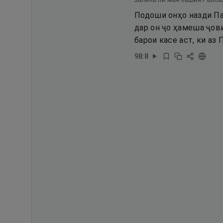
Подоши онҳо назди Па
дар он ҷо ҳамеша ҷов
барои касе аст, ки аз
98
:
8