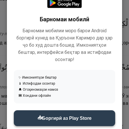
Барномаи мобилӣ
٤
۝
ٱلْبَيِّنَةُ
جَآءَتْهُمُ
مَا
بَعْدِ
مِنۢ
إِلَّا
ْكِتَـٰبَ
Барномаи мобилии моро барои Android
ту-л-китаба илла мин баъди ма ҷаатҳуму-л-баййинаҳ.
боргирӣ кунед ва Қуръони Каримро дар ҳар
 аҳли Китоб, магар баъд аз он ки ҳуҷҷати равшан онҳор
ҷо бо худ дошта бошед. Имкониятҳои
бештар, интерфейси беҳтар ва истифодаи
осонтар!
ُخْلِصِينَ
لَهُ
ٱلدِّينَ
حُنَفَآءَ
وَيُقِيمُوا۟
ٱلصَّلَوٰةَ
وَيُؤْتُوا۟
✨ Имкониятҳои бештар
📱 Истифодаи осонтар
ллоҳа мухлисӣна лаҳу-д-дӣна ҳунафаа ва юқӣму-с салата ва юъту-з-зак
🔔 Огоҳиномаҳои намоз
магар он ки Худоро бипарастанд ва бандагиро барои Ӯ х
💾 Хондани офлайн
ошанд ва намозро барпо доранд ва закотро бидиҳанд ва 
📥
Боргирӣ аз Play Store
ِ
ٱلْكِتَـٰبِ
وَٱلْمُشْرِكِينَ
فِى
نَارِ
جَهَنَّمَ
خَـٰلِدِينَ
فِيه ۚ