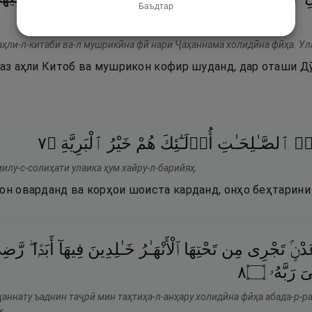
Баъдтар
аҳли-л-китаби ва-л мушрикӣна фӣ нари Ҷаҳаннама холидӣна фӣҳа. Ул
и аз аҳли Китоб ва мушрикон кофир шуданд, дар оташи Д
٧
۝
ٱلْبَرِيَّةِ
خَيْرُ
هُمْ
أُو۟لَـٰٓئِكَ
ٱلصَّـٰلِحَـٰتِ
وا۟
илу-с-солиҳати улаика ҳум хайру-л-барийяҳ.
он оварданд ва корҳои шоиста карданд, онҳо беҳтарини
دْنٍۢ
تَجْرِى
مِن
تَحْتِهَا
ٱلْأَنْهَـٰرُ
خَـٰلِدِينَ
فِيهَآ
أَبَدًۭا ۖ
رَّضِ
٨
۝
رَبَّهُۥ
َ
аннату ъаднин таҷрӣ мин таҳтиҳа-л-анҳару холидӣна фӣҳа абада-р-ра
ҳ.