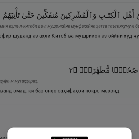
ْ
أَهْلِ
ٱلْكِتَـٰبِ
وَٱلْمُشْرِكِينَ
مُنفَكِّينَ
حَتَّىٰ
تَأْتِيَهُمُ
ٱ
 мин аҳли-л-китаби ва-л мушрикӣна мунфаккӣна ҳатта таътияҳуму-л б
кофир шуданд аз аҳли Китоб ва мушрикон аз оййни худ ҷ
.
٢
۝
مُّطَهَّرَةًۭ
صُحُفًۭا
уҳуфа-м мутаҳҳараҳ.
ванд омад, ки бар онҳо саҳифаҳои покро мехонд.
мест рост ва дуруст.