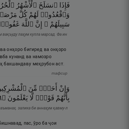
فَإِذَا
ٱنسَلَخَ
ٱلْأَشْهُرُ
ٱلْحُرُ
وَٱقْعُدُوا۟
لَهُمْ
كُلَّ
مَرْص ۚ
سَبِيلَهُمْ ۚ
إِنَّ
ٱللَّهَ
غَفُورٌ
м вақъуду лаҳум кулла марсад. Фа ин
 ва онҳоро бигиред ва онҳоро
авба кунанд ва намозро
оҳ бахшандаву меҳрубон аст.
тафсир
وَإِنْ
أَحَدٌۭ
مِّنَ
ٱلْمُشْرِكِين
٦
۝
يَعْلَمُونَ
لَّا
قَوْمٌۭ
بِأَنَّهُمْ
аъманаҳ. залика би аннаҳум қавму-л
бишнавад, пас, ӯро ба ҷои