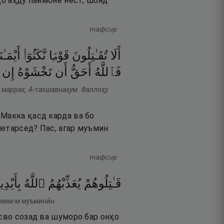
ҳо аҳду паймоне нест, шояд
тафсир
أَلَا
تُقَـٰتِلُونَ
قَوْمًۭا
نَّكَثُوٓا۟
أَيْمَـٰن
فَٱللَّهُ
أَحَقُّ
أَن
تَخْشَوْهُ
إِن
а марраҳ. А-тахшавнаҳум. Фаллоҳу
 Макка қасд карда ва бо
метарсед? Пас, агар муъмин
тафсир
قَـٰتِلُوهُمْ
يُعَذِّبْهُمُ
ٱللَّهُ
بِأَيْدِ
вмим-м муъминӣн.
асво созад ва шуморо бар онҳо