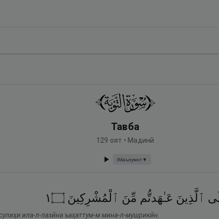
Тавба
129
оят •
Мадинӣ
Маълумот
▼
ℹ️
١
۝
ٱلْمُشْرِكِينَ
مِّنَ
عَـٰهَدتُّم
ٱلَّذِينَ
لَى
сулиҳи ила-л-лазӣна ъаҳаттум-м мина-л-мушрикӣн.