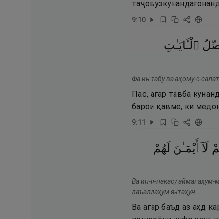
таҷовузкунандагонанд
9
:
10
صِّلُ
ٱلْـَٔايَـٰتِ
Фа ин табу ва ақому-с-сала
Пас, агар тавба кунан
барои қавме, ки медо
9
:
11
ُمْ
لَآ
أَيْمَـٰنَ
لَهُمْ
Ва ин-н-накасу айманаҳум-
лаъаллаҳум янтаҳун.
Ва агар баъд аз аҳд к