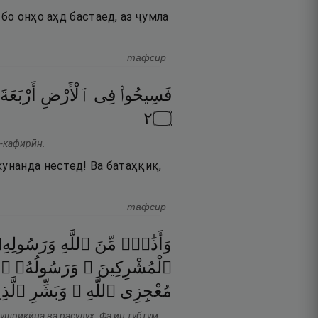
бо онҳо аҳд бастаед, аз ҷумла
тафсир
فَسِيحُوا۟
فِى
ٱلْأَرْضِ
أَرْبَعَةَ
٢
۝
л-кафирӣн.
кунанда нестед! Ва батаҳқиқ,
тафсир
وَأَذَٰنٌۭ
مِّنَ
ٱللَّهِ
وَرَسُولِه
ٱلْمُشْرِكِينَ ۙ
وَرَسُولُهُۥ ۚ
مُعْجِزِى
ٱللَّهِ ۗ
وَبَشِّرِ
ٱلَّذِ
ушрикӣна ва расулуҳ. Фа ин тубтум