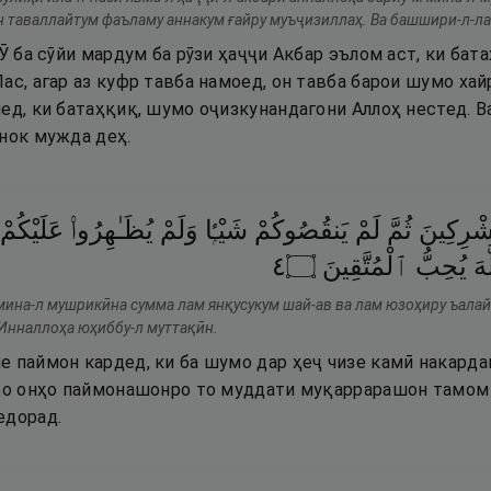
 ин таваллайтум фаъламу аннакум ғайру муъҷизиллаҳ. Ва башшири-л-л
 Ӯ ба сӯйи мардум ба рӯзи ҳаҷҷи Акбар эълом аст, ки бата
ас, агар аз куфр тавба намоед, он тавба барои шумо хайр 
ед, ки батаҳқиқ, шумо оҷизкунандагони Аллоҳ нестед. В
днок мужда деҳ.
ْرِكِينَ
ثُمَّ
لَمْ
يَنقُصُوكُمْ
شَيْـًۭٔا
وَلَمْ
يُظَـٰهِرُوا۟
عَلَيْكُمْ
٤
۝
ٱلْمُتَّقِينَ
يُحِبُّ
هَ
мина-л мушрикӣна сумма лам янқусукум шай-ав ва лам юзоҳиру ъала
Инналлоҳа юҳиббу-л муттақӣн.
е паймон кардед, ки ба шумо дар ҳеҷ чизе камӣ накарда
 бо онҳо паймонашонро то муддати муқаррарашон тамом 
едорад.