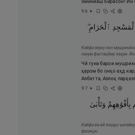
эминиаш бирасон! Ин б
9
:
6
ْمَسْجِدِ
ٱلْحَرَامِ ۖ
Кайфа якуну лил мушрикӣна
лакум фастақӣму лаҳум. Ин
Чӣ гуна барои мушрико
ҳаром бо онҳо аҳд кар
Албатта, Аллоҳ парҳез
9
:
7
م
بِأَفْوَٰهِهِمْ
وَتَأْبَىٰ
Кайфа ва ий язҳару ъалайку
фасиқун.