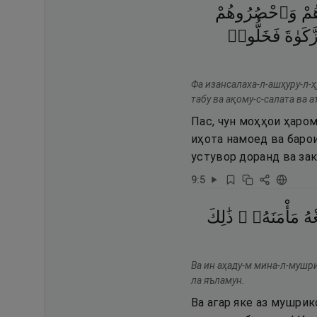
مْ
وَٱحْصُرُوهُمْ
َكَوٰةَ
فَخَلُّوا۟
Фа изансалаха-л-ашҳуру-л-ҳ
табу ва ақому-с-салата ва 
Пас, чун моҳҳои ҳаром
иҳота намоед ва барои
устувор доранд ва зак
9
:
5
غْهُ
مَأْمَنَهُۥ ۚ
ذَٰلِكَ
Ва ин аҳаду-м мина-л-мушр
ла яъламун.
Ва агар яке аз мушрик