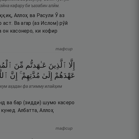
азӣна кафару би ъазабин алӣм.
ҳқиқ, Аллоҳ ва Расули Ӯ аз
аст. Ва агар (аз Ислом) рӯй
а он касонеро, ки кофир
тафсир
إِلَّا
ٱلَّذِينَ
عَـٰهَدتُّم
مِّنَ
ٱلْمُش
عَهْدَهُمْ
إِلَىٰ
مُدَّتِهِمْ ۚ
إِنَّ
ٱللَّ
йкум аҳадан фа атимму илайҳим
нд ва бар (зидди) шумо касеро
кунед. Албатта, Аллоҳ
тафсир