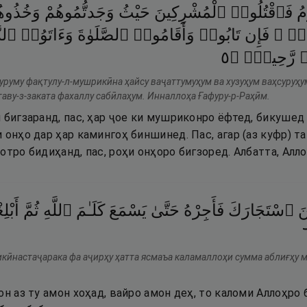
مُ
فَٱقْتُلُوا۟
ٱلْمُشْرِكِينَ
حَيْثُ
وَجَدتُّمُوهُمْ
وَخُذُوهُ
َدٍۢ
فَإِن
تَابُوا۟
وَأَقَامُوا۟
ٱلصَّلَوٰةَ
وَءَاتَوُا۟
ٱلزّ
٥
۝
رَّحِيمٌۭ
ۭ
уруму фақтулу-л-мушрикӣна ҳайсу ваҷаттумуҳум ва хузуҳум ваҳсуруҳу
атаву-з-заката фахаллу сабӣлаҳум. Инналлоҳа Ғафуру-р-Раҳӣм.
 бигзаранд, пас, ҳар ҷое ки мушриконро ёфтед, бикушед
 онҳо дар ҳар камингоҳ биншинед. Пас, агар (аз куфр) т
отро бидиҳанд, пас, роҳи онҳоро бигзоред. Албатта, Алл
َ
ٱسْتَجَارَكَ
فَأَجِرْهُ
حَتَّىٰ
يَسْمَعَ
كَلَـٰمَ
ٱللَّهِ
ثُمَّ
أَبْلِ
икӣнастаҷарака фа аҷирҳу ҳатта ясмаъа каламаллоҳи сумма аблиғҳу м
он аз ту амон хоҳад, вайро амон деҳ, то каломи Аллоҳро 