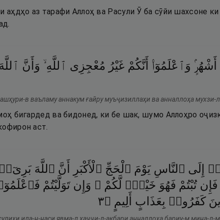
и аҳдҳо аз тарафи Аллоҳ ва Расули Ӯ ба сӯйи шахсоне ки 
ад.
أَشْهُرٍۢ
وَٱعْلَمُوٓا۟
أَنَّكُمْ
غَيْرُ
مُعْجِزِى
ٱللَّهِ ۙ
وَأَنَّ
ٱللَّهَ
 ашҳури-в ваъламу аннакум ғайру муъҷизиллаҳи ва анналлоҳа мухзи-
моҳ бигардед ва бидонед, ки бе шак, шумо Аллоҳро оҷиз
кофирон аст.
ِۦٓ
إِلَى
ٱلنَّاسِ
يَوْمَ
ٱلْحَجِّ
ٱلْأَكْبَرِ
أَنَّ
ٱللَّهَ
بَرِىٓءٌ
فَإِن
تُبْتُمْ
فَهُوَ
خَيْرٌۭ
لَّكُمْ ۖ
وَإِن
تَوَلَّيْتُمْ
فَٱعْلَمُوٓ
٣
۝
أَلِيمٍ
بِعَذَابٍ
كَفَرُوا۟
ينَ
сулиҳи ила-н-наси явма-л ҳаҷҷи-л-акбари анналлоҳа бариу-м мина-л-м