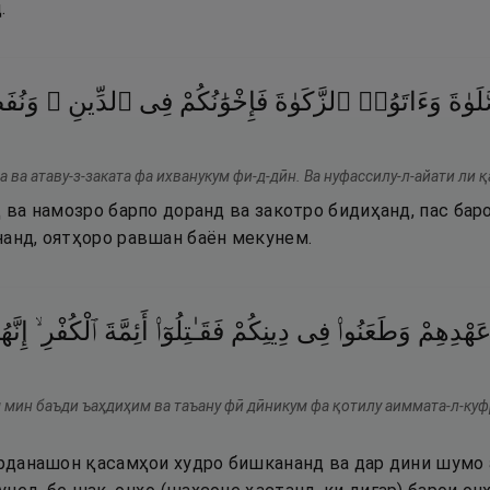
.
َوٰةَ
وَءَاتَوُا۟
ٱلزَّكَوٰةَ
فَإِخْوَٰنُكُمْ
فِى
ٱلدِّينِ ۗ
وَنُفَ
та ва атаву-з-заката фа ихванукум фи-д-дӣн. Ва нуфассилу-л-айати ли 
д ва намозро барпо доранд ва закотро бидиҳанд, пас ба
нанд, оятҳоро равшан баён мекунем.
َهْدِهِمْ
وَطَعَنُوا۟
فِى
دِينِكُمْ
فَقَـٰتِلُوٓا۟
أَئِمَّةَ
ٱلْكُفْرِ ۙ
إِنَّه
м мин баъди ъаҳдиҳим ва таъану фӣ дӣникум фа қотилу аиммата-л-ку
арданашон қасамҳои худро бишкананд ва дар дини шумо а