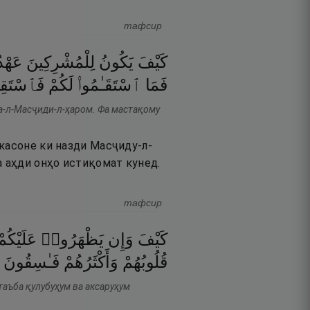
тафсир
كَيْفَ
يَكُونُ
لِلْمُشْرِكِينَ
عَهْدٌ
فَمَا
ٱسْتَقَـٰمُوا۟
لَكُمْ
فَٱسْتَقِي
а-л-Масҷиди-л-ҳаром. Фа мастақому
 касоне ки назди Масҷиду-л-
а аҳди онҳо истиқомат кунед.
тафсир
كَيْفَ
وَإِن
يَظْهَرُوا۟
عَلَيْكُمْ
قُلُوبُهُمْ
وَأَكْثَرُهُمْ
فَـٰسِقُونَ
таъба қулубуҳум ва аксаруҳум