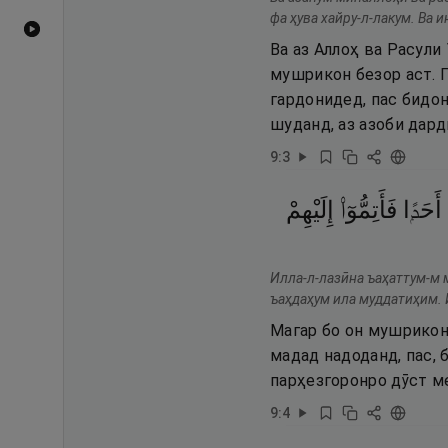
фа ҳува хайру-л-лакум. Ва
Видеоҳои YouTube
Ва аз Аллоҳ ва Расули
мушрикон безор аст. П
гардонидед, пас бидон
шуданд, аз азоби дар
9
:
3
أَحَدًۭا
فَأَتِمُّوٓا۟
إِلَيْهِمْ
Илла-л-лазӣна ъаҳаттум-м 
ъаҳдаҳум ила муддатиҳим. 
Магар бо он мушрикон
мадад надоданд, пас,
парҳезгоронро дӯст м
9
:
4