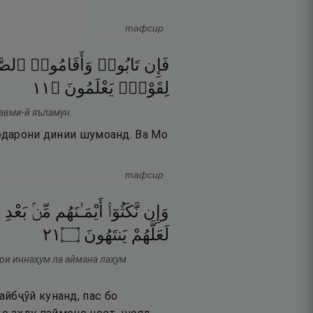
тафсир
فَإِن
تَابُوا۟
وَأَقَامُوا۟
ٱلصَّل
١١
۝
يَعْلَمُونَ
لِقَوْمٍۢ
қавми-й яъламун.
родарони динии шумоанд. Ва Мо
тафсир
وَإِن
نَّكَثُوٓا۟
أَيْمَـٰنَهُم
مِّنۢ
بَعْدِ
ع
١٢
۝
يَنتَهُونَ
لَعَلَّهُمْ
фри иннаҳум ла аймана лаҳум
йбҷӯй кунанд, пас бо