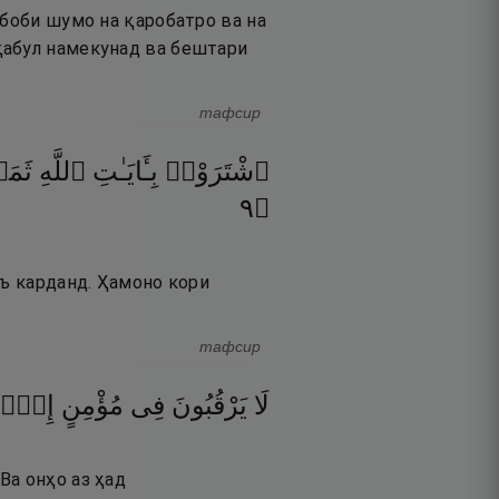
 боби шумо на қаробатро ва на
қабул намекунад ва бештари
тафсир
ٱشْتَرَوْا۟
بِـَٔايَـٰتِ
ٱللَّهِ
ثَمَ
٩
۝
нъ карданд. Ҳамоно кори
тафсир
لَا
يَرْقُبُونَ
فِى
مُؤْمِنٍ
إِلًّ
Ва онҳо аз ҳад