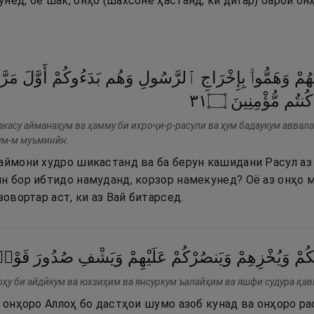
нед, бе шак, онҳо (шахсоне ҳастанд, ки дигар) барои он
َهُمْ
وَهَمُّوا۟
بِإِخْرَاجِ
ٱلرَّسُولِ
وَهُم
بَدَءُوكُمْ
أَوَّلَ
مَرّ ۚ
١٣
۝
مُّؤْمِنِينَ
كُنتُم
акасу айманаҳум ва ҳамму би ихроҷи-р-расули ва ҳум бадаукум аввал
тум-м муъминӣн.
паймони худро шикастанд ва ба берун кашидани Расул аз
ин бор ибтидо намуданд, корзор намекунед? Оё аз онҳо 
зовортар аст, ки аз Вай битарсед.
يكُمْ
وَيُخْزِهِمْ
وَيَنصُرْكُمْ
عَلَيْهِمْ
وَيَشْفِ
صُدُورَ
قَوْم
ҳу би айдӣкум ва юхзиҳим ва янсуркум ъалайҳим ва яшфи судура қа
о онҳоро Аллоҳ бо дастҳои шумо азоб кунад ва онҳоро р