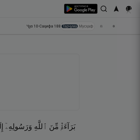
Ҷуз
10
•
Саҳифа
188
Тарҷума
Мусҳаф
بَرَآءَةٌۭ
مِّنَ
ٱللَّهِ
وَرَسُولِهِۦٓ
إِ