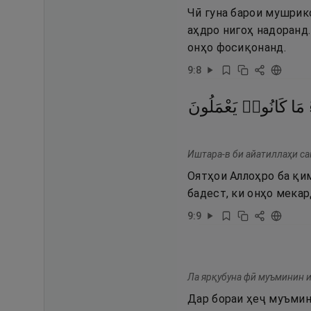
Чӣ гуна барои мушрико
аҳдро нигоҳ надоранд
онҳо фосиқонанд.
9
:
8
مَا
كَانُوا۟
يَعْمَلُونَ
Иштара-в би айатиллаҳи са
Оятҳои Аллоҳро ба қим
бадест, ки онҳо мекар
9
:
9
Ла ярқубуна фӣ муъминин ил
Дар бораи ҳеҷ муъмин