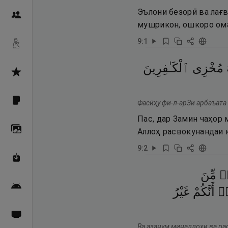
Эълони безорӣ ва лағв
Пайғамбарон
мушрикон, ошкоро ом
9
:
1
Дуоҳо
مُخْزِى
ٱلْكَـٰفِرِينَ
Асмоул Ҳусно
Фарзи айн
Фасӣҳу фи-л-арЗи арбаъата
Пас, дар Замин чаҳор 
Галерея
Аллоҳ расвокунандаи 
9
:
2
Махзани Маърифат
ۭ
مِّنَ
Барномаи мобилӣ
ا۟
أَنَّكُمْ
غَيْرُ
Пахшҳои зинда
Ва азанум миналлоҳи ва ра