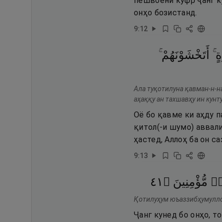
пешвоёни куфр ҷанг ку
онҳо бозистанд.
9
:
12
َةٍ
أَتَخْشَوْنَهُمْ ۚ
Ала туқотилуна қавман-н-н
аҳаққу ан тахшавҳу ин кун
Оё бо қавме ки аҳду 
қитол(-и шумо) аввал
ҳастед, Аллоҳ ба он са
9
:
13
١٤
۝
مُّؤْمِنِينَ
ٍۢ
Қотилуҳум юъаззибҳумулло
Ҷанг кунед бо онҳо, т