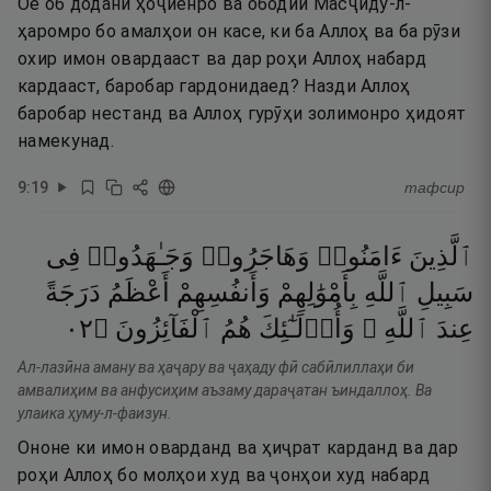
Оё об додани ҳоҷиёнро ва ободии Масҷиду-л-
ҳаромро бо амалҳои он касе, ки ба Аллоҳ ва ба рӯзи
охир имон овардааст ва дар роҳи Аллоҳ набард
кардааст, баробар гардонидаед? Назди Аллоҳ
баробар нестанд ва Аллоҳ гурӯҳи золимонро ҳидоят
намекунад.
9
:
19
тафсир
ٱلَّذِينَ
ءَامَنُوا۟
وَهَاجَرُوا۟
وَجَـٰهَدُوا۟
فِى
سَبِيلِ
ٱللَّهِ
بِأَمْوَٰلِهِمْ
وَأَنفُسِهِمْ
أَعْظَمُ
دَرَجَةً
٢٠
۝
ٱلْفَآئِزُونَ
هُمُ
وَأُو۟لَـٰٓئِكَ
ٱللَّهِ ۚ
عِندَ
Ал-лазӣна аману ва ҳаҷару ва ҷаҳаду фӣ сабӣлиллаҳи би
амвалиҳим ва анфусиҳим аъзаму дараҷатан ъиндаллоҳ. Ва
улаика ҳуму-л-фаизун.
Ононе ки имон оварданд ва ҳиҷрат карданд ва дар
роҳи Аллоҳ бо молҳои худ ва ҷонҳои худ набард