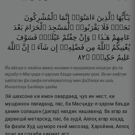
يَـٰٓأَيُّهَا
ٱلَّذِينَ
ءَامَنُوٓا۟
إِنَّمَا
ٱلْمُشْرِكُونَ
نَجَسٌۭ
فَلَا
يَقْرَبُوا۟
ٱلْمَسْجِدَ
ٱلْحَرَامَ
بَعْدَ
عَامِهِمْ
هَـٰذَا ۚ
وَإِنْ
خِفْتُمْ
عَيْلَةًۭ
فَسَوْفَ
يُغْنِيكُمُ
ٱللَّهُ
مِن
فَضْلِهِۦٓ
إِن
شَآءَ ۚ
إِنَّ
ٱللَّهَ
٢٨
۝
حَكِيمٌۭ
عَلِيمٌ
Йа айюҳа-л лазӣна аману иннама-л-мушрикуна наҷасун фа ла
яқрабу-л-Масҷида-л-ҳарома баъда ъамиҳим ҳаза. Ва ин хифтум
ъайлатан фа савфа юғнӣкумуллоҳу мин фаЗлиҳи ин шаъ.
Инналлоҳа Ъалӣмун ҳакӣм.
Эй шахсоне ки имон овардаед, ҷуз ин нест, ки
мушрикон палиданд, пас, ба Масҷиду-л-ҳаром баъди
ҳамин солашон (дигар) наздик нашаванд. Ва агар аз
дарвешӣ метарсед, пас, ба зудӣ, Аллоҳ агар хоҳад,
ба фазли Худ шуморо ғанӣ месозад. Ҳаройина, Аллоҳ
доно ва соҳиби ҳикмат аст.