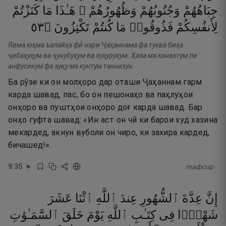
جِبَاهُهُمْ
وَجُنُوبُهُمْ
وَظُهُورُهُمْ ۖ
هَـٰذَا
مَا
كَنَزْتُمْ
٣٥
۝
تَكْنِزُونَ
كُنتُمْ
مَا
فَذُوقُوا۟
لِأَنفُسِكُمْ
Явма юҳма ъалайҳа фӣ нари Ҷаҳаннама фа туква биҳа
ҷибаҳуҳум ва ҷунубуҳум ва зуҳуруҳум. Ҳаза ма каназтум ли
анфусикум фа зуқу ма кунтум такнизун.
Ба рӯзе ки он молҳоро дар оташи Ҷаҳаннам гарм
карда шавад, пас, бо он пешонаҳо ва паҳлуҳои
онҳоро ва пуштҳои онҳоро доғ карда шавад. Бар
онҳо гуфта шавад: «Ин аст он чӣ ки барои худ хазина
мекардед, акнун вуболи он чиро, ки захира кардед,
бичашед!».
9
:
35
тафсир
إِنَّ
عِدَّةَ
ٱلشُّهُورِ
عِندَ
ٱللَّهِ
ٱثْنَا
عَشَرَ
شَهْرًۭا
فِى
كِتَـٰبِ
ٱللَّهِ
يَوْمَ
خَلَقَ
ٱلسَّمَـٰوَٰتِ