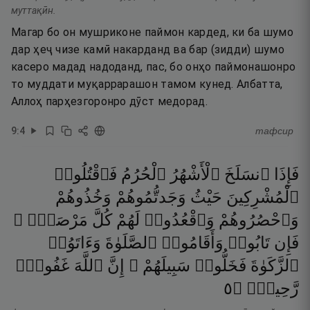
муттақӣн.
Магар бо он мушриконе паймон кардед, ки ба шумо
дар ҳеҷ чизе камӣ накарданд ва бар (зидди) шумо
касеро мадад надоданд, пас, бо онҳо паймонашонро
то муддати муқаррарашон тамом кунед. Албатта,
Аллоҳ парҳезгоронро дӯст медорад.
9
:
4
тафсир
فَإِذَا
ٱنسَلَخَ
ٱلْأَشْهُرُ
ٱلْحُرُمُ
فَٱقْتُلُوا۟
ٱلْمُشْرِكِينَ
حَيْثُ
وَجَدتُّمُوهُمْ
وَخُذُوهُمْ
وَٱحْصُرُوهُمْ
وَٱقْعُدُوا۟
لَهُمْ
كُلَّ
مَرْصَدٍۢ ۚ
فَإِن
تَابُوا۟
وَأَقَامُوا۟
ٱلصَّلَوٰةَ
وَءَاتَوُا۟
ٱلزَّكَوٰةَ
فَخَلُّوا۟
سَبِيلَهُمْ ۚ
إِنَّ
ٱللَّهَ
غَفُورٌۭ
٥
۝
رَّحِيمٌۭ