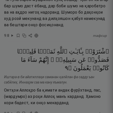
бар шумо даст ёбанд, дар боби шумо на қаробатро
ва на аҳдро нигоҳ надоранд. Шуморо бо даҳонҳои
худ розӣ мекунанд ва дилҳояшон қабул намекунад
ва бештари онҳо фосиқонанд.
9
:
8
тафсир
ٱشْتَرَوْا۟
بِـَٔايَـٰتِ
ٱللَّهِ
ثَمَنًۭا
قَلِيلًۭا
فَصَدُّوا۟
عَن
سَبِيلِهِۦٓ ۚ
إِنَّهُمْ
سَآءَ
مَا
٩
۝
يَعْمَلُونَ
كَانُوا۟
Иштара-в би айатиллаҳи саманан қалӣлан фа садду ъан
сабӣлиҳ. Иннаҳум саа ма кану яъмалун.
Оятҳои Аллоҳро ба қимати андак фурӯхтанд, пас,
(мардумро) аз роҳи Аллоҳ манъ карданд. Ҳамоно
кори бадест, ки онҳо мекарданд.