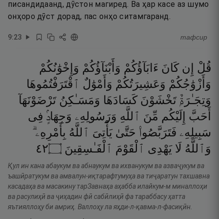
писандидаанд, дӯстон магиред. Ва ҳар касе аз шумо
онҳоро дӯст дорад, пас онҳо ситамгаранд.
9
:
23
тафсир
قُلْ
إِن
كَانَ
ءَابَآؤُكُمْ
وَأَبْنَآؤُكُمْ
وَإِخْوَٰنُكُمْ
وَأَزْوَٰجُكُمْ
وَعَشِيرَتُكُمْ
وَأَمْوَٰلٌ
ٱقْتَرَفْتُمُوهَا
وَتِجَـٰرَةٌۭ
تَخْشَوْنَ
كَسَادَهَا
وَمَسَـٰكِنُ
تَرْضَوْنَهَآ
أَحَبَّ
إِلَيْكُم
مِّنَ
ٱللَّهِ
وَرَسُولِهِۦ
وَجِهَادٍۢ
فِى
سَبِيلِهِۦ
فَتَرَبَّصُوا۟
حَتَّىٰ
يَأْتِىَ
ٱللَّهُ
بِأَمْرِهِۦ ۗ
٢٤
۝
ٱلْفَـٰسِقِينَ
ٱلْقَوْمَ
يَهْدِى
لَا
وَٱللَّهُ
Қул ин кана абаукум ва абнаукум ва ихванукум ва азваҷукум ва
ъашӣратукум ва амвалун-иқтарафтумуҳа ва тиҷаратун тахшавна
касадаҳа ва масакину тарЗавнаҳа аҳабба илайкум-м миналлоҳи
ва расулиҳӣ ва ҷиҳадин фӣ сабӣлиҳӣ фа тараббасу ҳатта
яътияллоҳу би амриҳ. Валлоҳу ла яҳди-л-қавма-л-фасиқӣн.