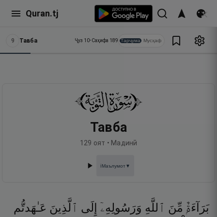
Quran.tj
9
Тавба
Тарҷума
Мусҳаф
Ҷуз
10
•
Саҳифа
189
Тавба
129
оят •
Мадинӣ
Маълумот
▼
ℹ️
بَرَآءَةٌۭ
مِّنَ
ٱللَّهِ
وَرَسُولِهِۦٓ
إِلَى
ٱلَّذِينَ
عَـٰهَدتُّم