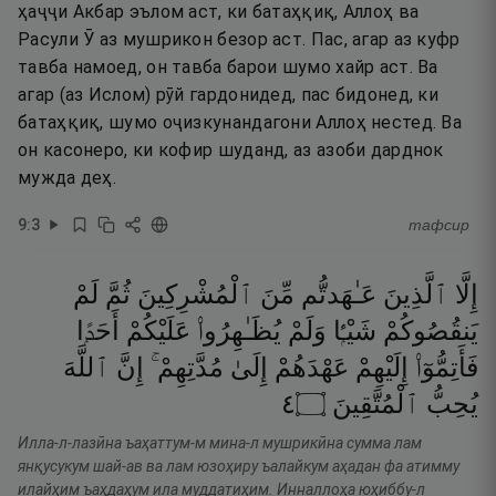
ҳаҷҷи Акбар эълом аст, ки батаҳқиқ, Аллоҳ ва
Расули Ӯ аз мушрикон безор аст. Пас, агар аз куфр
тавба намоед, он тавба барои шумо хайр аст. Ва
агар (аз Ислом) рӯй гардонидед, пас бидонед, ки
батаҳқиқ, шумо оҷизкунандагони Аллоҳ нестед. Ва
он касонеро, ки кофир шуданд, аз азоби дарднок
мужда деҳ.
9
:
3
тафсир
إِلَّا
ٱلَّذِينَ
عَـٰهَدتُّم
مِّنَ
ٱلْمُشْرِكِينَ
ثُمَّ
لَمْ
يَنقُصُوكُمْ
شَيْـًۭٔا
وَلَمْ
يُظَـٰهِرُوا۟
عَلَيْكُمْ
أَحَدًۭا
فَأَتِمُّوٓا۟
إِلَيْهِمْ
عَهْدَهُمْ
إِلَىٰ
مُدَّتِهِمْ ۚ
إِنَّ
ٱللَّهَ
٤
۝
ٱلْمُتَّقِينَ
يُحِبُّ
Илла-л-лазӣна ъаҳаттум-м мина-л мушрикӣна сумма лам
янқусукум шай-ав ва лам юзоҳиру ъалайкум аҳадан фа атимму
илайҳим ъаҳдаҳум ила муддатиҳим. Инналлоҳа юҳиббу-л