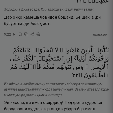
٢٢
۝
عَظِيمٌۭ
Холидӣна фӣҳа абада. Инналлоҳа ъиндаҳу аҷрун ъазӣм.
Дар онҳо ҳамеша ҷовидон бошанд. Бе шак, аҷри
бузург назди Аллоҳ аст.
9
:
22
тафсир
يَـٰٓأَيُّهَا
ٱلَّذِينَ
ءَامَنُوا۟
لَا
تَتَّخِذُوٓا۟
ءَابَآءَكُمْ
وَإِخْوَٰنَكُمْ
أَوْلِيَآءَ
إِنِ
ٱسْتَحَبُّوا۟
ٱلْكُفْرَ
عَلَى
ٱلْإِيمَـٰنِ ۚ
وَمَن
يَتَوَلَّهُم
مِّنكُمْ
فَأُو۟لَـٰٓئِكَ
هُمُ
٢٣
۝
ٱلظَّـٰلِمُونَ
Йа айюҳа-л-лазӣна аману ла таттахизу абаакум ва ихванакум
авлийаа инистаҳаббу-л-куфра ъала-л-ӣман. Ва ма-й ятаваллаҳум-
м минкум фа улаика ҳуму-з золимун.
Эй касоне, ки имон овардаед! Падарони худро ва
бародарони худро, агар онҳо куфрро бар имон