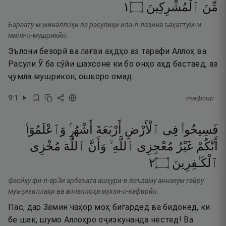
١
۝
ٱلْمُشْرِكِينَ
مِّنَ
Бараату-м миналлоҳи ва расулиҳи ила-л-лазӣна ъаҳаттум-м
мина-л-мушрикӣн.
Эълони безорӣ ва лағви аҳдҳо аз тарафи Аллоҳ ва
Расули Ӯ ба сӯйи шахсоне ки бо онҳо аҳд бастаед, аз
ҷумла мушрикон, ошкоро омад.
9
:
1
тафсир
فَسِيحُوا۟
فِى
ٱلْأَرْضِ
أَرْبَعَةَ
أَشْهُرٍۢ
وَٱعْلَمُوٓا۟
أَنَّكُمْ
غَيْرُ
مُعْجِزِى
ٱللَّهِ ۙ
وَأَنَّ
ٱللَّهَ
مُخْزِى
٢
۝
ٱلْكَـٰفِرِينَ
Фасӣҳу фи-л-арЗи арбаъата ашҳури-в ваъламу аннакум ғайру
муъҷизиллаҳи ва анналлоҳа мухзи-л-кафирӣн.
Пас, дар Замин чаҳор моҳ бигардед ва бидонед, ки
бе шак, шумо Аллоҳро оҷизкунанда нестед! Ва