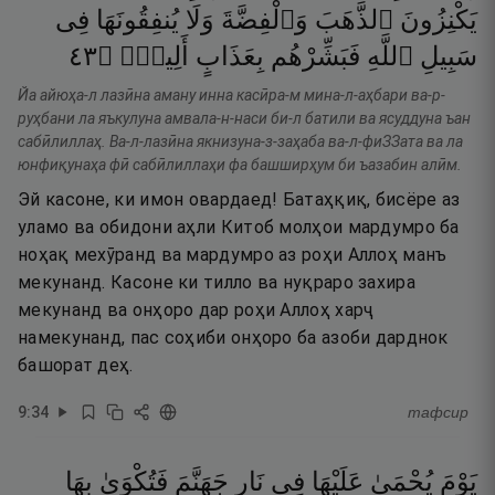
يَكْنِزُونَ
ٱلذَّهَبَ
وَٱلْفِضَّةَ
وَلَا
يُنفِقُونَهَا
فِى
٣٤
۝
أَلِيمٍۢ
بِعَذَابٍ
فَبَشِّرْهُم
ٱللَّهِ
سَبِيلِ
Йа айюҳа-л лазӣна аману инна касӣра-м мина-л-аҳбари ва-р-
руҳбани ла яъкулуна амвала-н-наси би-л батили ва ясуддуна ъан
сабӣлиллаҳ. Ва-л-лазӣна якнизуна-з-заҳаба ва-л-фиЗЗата ва ла
юнфиқунаҳа фӣ сабӣлиллаҳи фа башширҳум би ъазабин алӣм.
Эй касоне, ки имон овардаед! Батаҳқиқ, бисёре аз
уламо ва обидони аҳли Китоб молҳои мардумро ба
ноҳақ мехӯранд ва мардумро аз роҳи Аллоҳ манъ
мекунанд. Касоне ки тилло ва нуқраро захира
мекунанд ва онҳоро дар роҳи Аллоҳ харҷ
намекунанд, пас соҳиби онҳоро ба азоби дарднок
башорат деҳ.
9
:
34
тафсир
يَوْمَ
يُحْمَىٰ
عَلَيْهَا
فِى
نَارِ
جَهَنَّمَ
فَتُكْوَىٰ
بِهَا