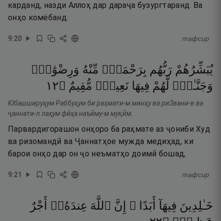
карданд, назди Аллоҳ дар дараҷа бузургтаранд. Ва
онҳо комёбанд.
9
:
20
тафсир
يُبَشِّرُهُمْ
رَبُّهُم
بِرَحْمَةٍۢ
مِّنْهُ
وَرِضْوَٰنٍۢ
٢١
۝
مُّقِيمٌ
نَعِيمٌۭ
فِيهَا
لَّهُمْ
وَجَنَّـٰتٍۢ
Юбашшируҳум Раббуҳум би раҳмати-м минҳу ва риЗвани-в ва
ҷаннати-л лаҳум фӣҳа наъӣму-м муқӣм.
Парвардигорашон онҳоро ба раҳмате аз ҷониби Худ
ва ризомандӣ ва Ҷаннатҳое мужда медиҳад, ки
барои онҳо дар он ҷо неъматҳо доимӣ бошад,
9
:
21
тафсир
خَـٰلِدِينَ
فِيهَآ
أَبَدًا ۚ
إِنَّ
ٱللَّهَ
عِندَهُۥٓ
أَجْرٌ