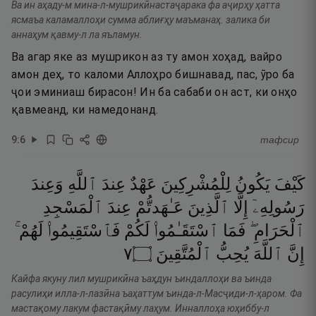
Ва ин аҳаду-м мина-л-мушрикӣнастаҷарака фа аҷирҳу ҳатта
ясмаъа каламаллоҳи сумма аблиғҳу маъманаҳ. залика би
аннаҳум қавму-л ла яъламун.
Ва агар яке аз мушрикон аз ту амон хоҳад, вайро
амон деҳ, то каломи Аллоҳро бишнавад, пас, ӯро ба
ҷои эминиаш бирасон! Ин ба сабаби он аст, ки онҳо
қавмеанд, ки намедонанд.
9
:
6
тафсир
كَيْفَ
يَكُونُ
لِلْمُشْرِكِينَ
عَهْدٌ
عِندَ
ٱللَّهِ
وَعِندَ
رَسُولِهِۦٓ
إِلَّا
ٱلَّذِينَ
عَـٰهَدتُّمْ
عِندَ
ٱلْمَسْجِدِ
ٱلْحَرَامِ ۖ
فَمَا
ٱسْتَقَـٰمُوا۟
لَكُمْ
فَٱسْتَقِيمُوا۟
لَهُمْ ۚ
٧
۝
ٱلْمُتَّقِينَ
يُحِبُّ
ٱللَّهَ
إِنَّ
Кайфа якуну лил мушрикӣна ъаҳдун ъиндаллоҳи ва ъинда
расулиҳи илла-л-лазӣна ъаҳаттум ъинда-л-Масҷиди-л-ҳаром. Фа
мастақому лакум фастақӣму лаҳум. Инналлоҳа юҳиббу-л