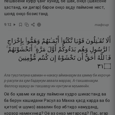
пешвоёни куфр ҷанг кунед, бе шак, онҳо (шахсоне
ҳастанд, ки дигар) барои онҳо аҳду паймоне нест,
шояд онҳо бозистанд.
9
:
12
тафсир
أَلَا
تُقَـٰتِلُونَ
قَوْمًۭا
نَّكَثُوٓا۟
أَيْمَـٰنَهُمْ
وَهَمُّوا۟
بِإِخْرَاجِ
ٱلرَّسُولِ
وَهُم
بَدَءُوكُمْ
أَوَّلَ
مَرَّةٍ ۚ
أَتَخْشَوْنَهُمْ ۚ
فَٱللَّهُ
أَحَقُّ
أَن
تَخْشَوْهُ
إِن
كُنتُم
مُّؤْمِنِينَ
١٣
۝
Ала туқотилуна қавман-н-накасу айманаҳум ва ҳамму би ихроҷи-
р-расули ва ҳум бадаукум аввала марраҳ. А-тахшавнаҳум.
Фаллоҳу аҳаққу ан тахшавҳу ин кунтум-м муъминӣн.
Оё бо қавме ки аҳду паймони худро шикастанд ва
ба берун кашидани Расул аз Макка қасд карда ва бо
қитол(-и шумо) аввалин бор ибтидо намуданд,
корзор намекунед? Оё аз онҳо метарсед? Пас, агар