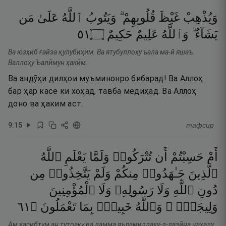
وَيُذْهِبْ
غَيْظَ
قُلُوبِهِمْ ۗ
وَيَتُوبُ
ٱللَّهُ
عَلَىٰ
مَن
١٥
۝
حَكِيمٌ
عَلِيمٌ
وَٱللَّهُ
يَشَآءُ ۗ
Ва юзҳиб ғайза қулубиҳим. Ва ятубуллоҳу ъала ма-й яшаъ.
Валлоҳу Ъалӣмун ҳакӣм.
Ва андӯҳи дилҳои муъминонро бибарад! Ва Аллоҳ
бар ҳар касе ки хоҳад, тавба медиҳад. Ва Аллоҳ
доно ва ҳаким аст.
9
:
15
тафсир
أَمْ
حَسِبْتُمْ
أَن
تُتْرَكُوا۟
وَلَمَّا
يَعْلَمِ
ٱللَّهُ
ٱلَّذِينَ
جَـٰهَدُوا۟
مِنكُمْ
وَلَمْ
يَتَّخِذُوا۟
مِن
دُونِ
ٱللَّهِ
وَلَا
رَسُولِهِۦ
وَلَا
ٱلْمُؤْمِنِينَ
١٦
۝
تَعْمَلُونَ
بِمَا
خَبِيرٌۢ
وَٱللَّهُ
وَلِيجَةًۭ ۚ
Ам ҳасибтум ан тутраку ва ламма яъламиллаҳу-л-лазӣна ҷаҳаду