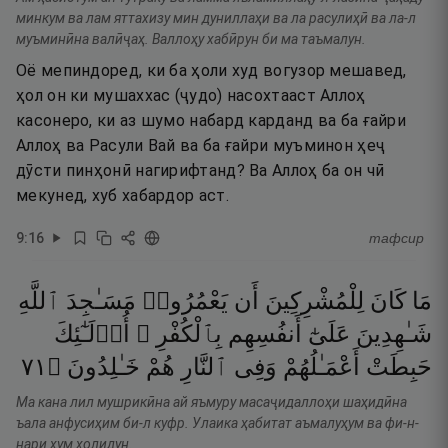
минкум ва лам яттахизу мин дуниллаҳи ва ла расулиҳӣ ва ла-л
муъминӣна валӣҷаҳ. Валлоҳу хабӣрун би ма таъмалун.
Оё мепиндоред, ки ба ҳоли худ вогузор мешавед,
ҳол он ки мушаххас (ҷудо) насохтааст Аллоҳ
касонеро, ки аз шумо набард карданд ва ба ғайри
Аллоҳ ва Расули Вай ва ба ғайри муъминон ҳеҷ
дӯсти пинҳонӣ нагирифтанд? Ва Аллоҳ ба он чӣ
мекунед, хуб хабардор аст.
9
:
16
тафсир
مَا
كَانَ
لِلْمُشْرِكِينَ
أَن
يَعْمُرُوا۟
مَسَـٰجِدَ
ٱللَّهِ
شَـٰهِدِينَ
عَلَىٰٓ
أَنفُسِهِم
بِٱلْكُفْرِ ۚ
أُو۟لَـٰٓئِكَ
١٧
۝
خَـٰلِدُونَ
هُمْ
ٱلنَّارِ
وَفِى
أَعْمَـٰلُهُمْ
حَبِطَتْ
Ма кана лил мушрикӣна ай яъмуру масаҷидаллоҳи шаҳидӣна
ъала анфусиҳим би-л куфр. Улаика ҳабитат аъмалуҳум ва фи-н-
нари ҳум холидун.