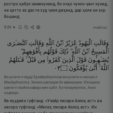
ростро қабул намекунанд, бо онҳо чунон ҷанг кунед,
ки ҳатто аз дасти худ ҷизя диҳанд, дар ҳоле ки хор
бошанд.
9
:
29
тафсир
وَقَالَتِ
ٱلْيَهُودُ
عُزَيْرٌ
ٱبْنُ
ٱللَّهِ
وَقَالَتِ
ٱلنَّصَـٰرَى
ٱلْمَسِيحُ
ٱبْنُ
ٱللَّهِ ۖ
ذَٰلِكَ
قَوْلُهُم
بِأَفْوَٰهِهِمْ ۖ
يُضَـٰهِـُٔونَ
قَوْلَ
ٱلَّذِينَ
كَفَرُوا۟
مِن
قَبْلُ ۚ
قَـٰتَلَهُمُ
٣٠
۝
يُؤْفَكُونَ
أَنَّىٰ
ٱللَّهُ ۚ
Ва қолати-л-яҳуду Ъузайрубнуллоҳи ва қолати-н-насора-л
Масӣҳубнуллоҳ. Залика қавлуҳум би афваҳиҳим. Юзоҳиуна
қавла-л-лазӣна кафару мин қабл. Қоталаҳумуллоҳ. Анна
юъфакун.
Ва яҳудиён гуфтанд: «Узайр писари Аллоҳ аст» ва
насоро гуфтанд: «Масеҳ писари Аллоҳ аст». Ин