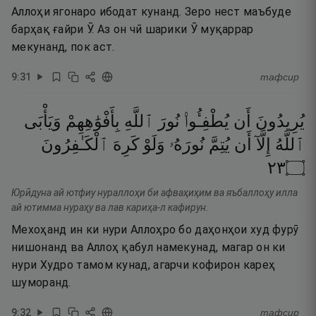
Аллоҳи ягонаро ибодат кунанд. Зеро нест маъбуде
барҳақ ғайри Ӯ. Аз он чӣ шарики Ӯ муқаррар
мекунанд, пок аст.
9
:
31
тафсир
يُرِيدُونَ
أَن
يُطْفِـُٔوا۟
نُورَ
ٱللَّهِ
بِأَفْوَٰهِهِمْ
وَيَأْبَى
ٱللَّهُ
إِلَّآ
أَن
يُتِمَّ
نُورَهُۥ
وَلَوْ
كَرِهَ
ٱلْكَـٰفِرُونَ
٣٢
۝
Юрӣдуна ай ютфиу нураллоҳи би афваҳиҳим ва яъбаллоҳу илла
ай ютимма нураҳу ва лав кариҳа-л кафирун.
Мехоҳанд ин ки нури Аллоҳро бо даҳонҳои худ фурӯ
нишонанд ва Аллоҳ қабул намекунад, магар он ки
нури Худро тамом кунад, агарчи кофирон кареҳ
шуморанд.
9
:
32
тафсир