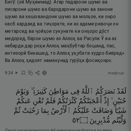
Бигӯ: (эй Муҳаммад). Агар падарони шумо ва
писарони шумо ва бародарони шумо ва занони
шумо ва хешовандони шумо ва молҳое, ки онро
касб кардаед ва тиҷорате, ки аз адами ривоҷи он
метарсед ва ҷойҳои сукунате ки онҳоро дӯст
медоред, барои шумо аз Аллоҳ ва Расули Ӯ ва аз
набарди дар роҳи Аллоҳ маҳбубтар бошанд, пас,
интизорӣ бикашед, то Аллоҳ уқубати худро биёрад».
Ва Аллоҳ ҳидоят намекунад гурӯҳи фосиқонро.
9
:
24
тафсир
لَقَدْ
نَصَرَكُمُ
ٱللَّهُ
فِى
مَوَاطِنَ
كَثِيرَةٍۢ ۙ
وَيَوْمَ
حُنَيْنٍ ۙ
إِذْ
أَعْجَبَتْكُمْ
كَثْرَتُكُمْ
فَلَمْ
تُغْنِ
عَنكُمْ
شَيْـًۭٔا
وَضَاقَتْ
عَلَيْكُمُ
ٱلْأَرْضُ
بِمَا
رَحُبَتْ
ثُمَّ
٢٥
۝
مُّدْبِرِينَ
وَلَّيْتُم
Лақад насаракумуллоҳу фӣ маватина касӣрати-в ва явма