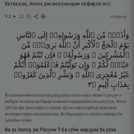
батаҳқиқ, Аллоҳ расвокунандаи кофирон аст.
9
:
2
тафсир
وَأَذَٰنٌۭ
مِّنَ
ٱللَّهِ
وَرَسُولِهِۦٓ
إِلَى
ٱلنَّاسِ
يَوْمَ
ٱلْحَجِّ
ٱلْأَكْبَرِ
أَنَّ
ٱللَّهَ
بَرِىٓءٌۭ
مِّنَ
ٱلْمُشْرِكِينَ ۙ
وَرَسُولُهُۥ ۚ
فَإِن
تُبْتُمْ
فَهُوَ
خَيْرٌۭ
لَّكُمْ ۖ
وَإِن
تَوَلَّيْتُمْ
فَٱعْلَمُوٓا۟
أَنَّكُمْ
غَيْرُ
مُعْجِزِى
ٱللَّهِ ۗ
وَبَشِّرِ
ٱلَّذِينَ
كَفَرُوا۟
٣
۝
أَلِيمٍ
بِعَذَابٍ
Ва азанум миналлоҳи ва расулиҳи ила-н-наси явма-л ҳаҷҷи-л-
акбари анналлоҳа бариу-м мина-л-мушрикӣна ва расулуҳ. Фа ин
тубтум фа ҳува хайру-л-лакум. Ва ин таваллайтум фаъламу
аннакум ғайру муъҷизиллаҳ. Ва башшири-л-лазӣна кафару би
ъазабин алӣм.
Ва аз Аллоҳ ва Расули Ӯ ба сӯйи мардум ба рӯзи