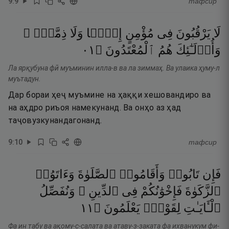
9
:
9
тафсир
لَا
يَرْقُبُونَ
فِى
مُؤْمِنٍ
إِلًّۭا
وَلَا
ذِمَّةًۭ ۚ
١٠
۝
ٱلْمُعْتَدُونَ
هُمُ
وَأُو۟لَـٰٓئِكَ
Ла ярқубуна фӣ муъминин илла-в ва ла зиммаҳ. Ва улаика ҳуму-л
муътадун.
Дар бораи ҳеҷ муъмине на ҳаққи хешовандиро ва
на аҳдро риъоя намекунанд. Ва онҳо аз ҳад
таҷовузкунандагонанд.
9
:
10
тафсир
فَإِن
تَابُوا۟
وَأَقَامُوا۟
ٱلصَّلَوٰةَ
وَءَاتَوُا۟
ٱلزَّكَوٰةَ
فَإِخْوَٰنُكُمْ
فِى
ٱلدِّينِ ۗ
وَنُفَصِّلُ
١١
۝
يَعْلَمُونَ
لِقَوْمٍۢ
ٱلْـَٔايَـٰتِ
Фа ин табу ва ақому-с-салата ва атаву-з-заката фа ихванукум фи-