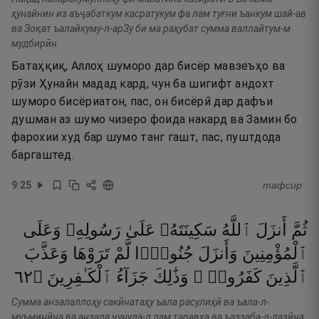
ҳунайнин из аъҷабаткум касратукум фа лам туғни ъанкум шай-ав
ва Зоқат ъалайкуму-л-арЗу би ма раҳубат сумма валлайтум-м
мудбирӣн.
Батаҳқиқ, Аллоҳ шуморо дар бисёр мавзеъҳо ва
рӯзи Ҳунайн мадад кард, чун ба шигифт андохт
шуморо бисёриатон, пас, он бисёрӣ дар дафъи
душман аз шумо чизеро фоида накард ва Замин бо
фарохии худ бар шумо танг гашт, пас, пуштдода
баргаштед.
9
:
25
тафсир
ثُمَّ
أَنزَلَ
ٱللَّهُ
سَكِينَتَهُۥ
عَلَىٰ
رَسُولِهِۦ
وَعَلَى
ٱلْمُؤْمِنِينَ
وَأَنزَلَ
جُنُودًۭا
لَّمْ
تَرَوْهَا
وَعَذَّبَ
٢٦
۝
ٱلْكَـٰفِرِينَ
جَزَآءُ
وَذَٰلِكَ
كَفَرُوا۟ ۚ
ٱلَّذِينَ
Сумма анзалаллоҳу сакӣнатаҳу ъала расулиҳӣ ва ъала-л-
муъминӣна ва анзала ҷунуда-л лам таравҳа ва ъаззаба-л-лазӣна