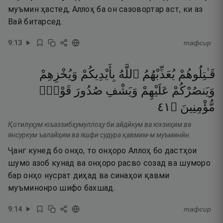
муъмин ҳастед, Аллоҳ ба он сазовортар аст, ки аз
Вай битарсед.
9
:
13
тафсир
قَـٰتِلُوهُمْ
يُعَذِّبْهُمُ
ٱللَّهُ
بِأَيْدِيكُمْ
وَيُخْزِهِمْ
وَيَنصُرْكُمْ
عَلَيْهِمْ
وَيَشْفِ
صُدُورَ
قَوْمٍۢ
١٤
۝
مُّؤْمِنِينَ
Қотилуҳум юъаззибҳумуллоҳу би айдӣкум ва юхзиҳим ва
янсуркум ъалайҳим ва яшфи судура қавмим-м муъминӣн.
Ҷанг кунед бо онҳо, то онҳоро Аллоҳ бо дастҳои
шумо азоб кунад ва онҳоро расво созад ва шуморо
бар онҳо нусрат диҳад ва синаҳои қавми
муъминонро шифо бахшад.
9
:
14
тафсир