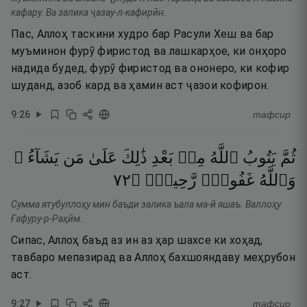
кафару. Ва залика ҷазау-л-кафирӣн.
Пас, Аллоҳ таскини худро бар Расули Хеш ва бар
муъминон фурӯ фиристод ва лашкарҳое, ки онҳоро
надида будед, фурӯ фиристод ва ононеро, ки кофир
шуданд, азоб кард ва ҳамин аст ҷазои кофирон.
9
:
26
тафсир
ثُمَّ
يَتُوبُ
ٱللَّهُ
مِنۢ
بَعْدِ
ذَٰلِكَ
عَلَىٰ
مَن
يَشَآءُ ۗ
٢٧
۝
رَّحِيمٌۭ
غَفُورٌۭ
وَٱللَّهُ
Сумма ятубуллоҳу мин баъди залика ъала ма-й яшаъ. Валлоҳу
Ғафуру-р-Раҳӣм.
Сипас, Аллоҳ баъд аз ин аз ҳар шахсе ки хоҳад,
тавбаро мепазирад ва Аллоҳ бахшояндаву меҳрубон
аст.
9
:
27
тафсир