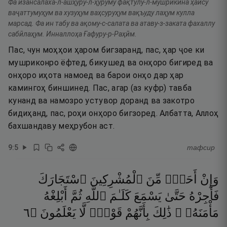
Фа изансалаха-л-ашҳуру-л-ҳуруму фақтулу-л-мушрикӣна ҳайсу
ваҷаттумуҳум ва хузуҳум ваҳсуруҳум вақъуду лаҳум кулла
марсад. Фа ин табу ва ақому-с-салата ва атаву-з-заката фахаллу
сабӣлаҳум. Инналлоҳа Ғафуру-р-Раҳӣм.
Пас, чун моҳҳои ҳаром бигзаранд, пас, ҳар ҷое ки
мушриконро ёфтед, бикушед ва онҳоро бигиред ва
онҳоро иҳота намоед ва барои онҳо дар ҳар
камингоҳ биншинед. Пас, агар (аз куфр) тавба
кунанд ва намозро устувор доранд ва закотро
бидиҳанд, пас, роҳи онҳоро бигзоред. Албатта, Аллоҳ
бахшандаву меҳрубон аст.
9
:
5
тафсир
وَإِنْ
أَحَدٌۭ
مِّنَ
ٱلْمُشْرِكِينَ
ٱسْتَجَارَكَ
فَأَجِرْهُ
حَتَّىٰ
يَسْمَعَ
كَلَـٰمَ
ٱللَّهِ
ثُمَّ
أَبْلِغْهُ
٦
۝
يَعْلَمُونَ
لَّا
قَوْمٌۭ
بِأَنَّهُمْ
ذَٰلِكَ
مَأْمَنَهُۥ ۚ