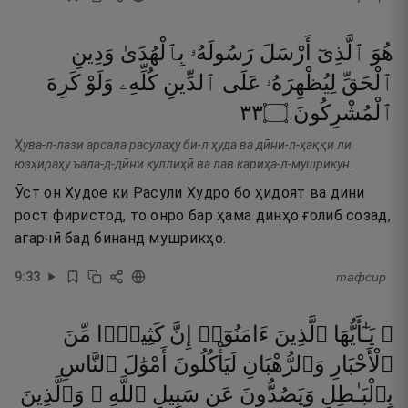
هُوَ
ٱلَّذِىٓ
أَرْسَلَ
رَسُولَهُۥ
بِٱلْهُدَىٰ
وَدِينِ
ٱلْحَقِّ
لِيُظْهِرَهُۥ
عَلَى
ٱلدِّينِ
كُلِّهِۦ
وَلَوْ
كَرِهَ
٣٣
۝
ٱلْمُشْرِكُونَ
Ҳува-л-лази арсала расулаҳу би-л ҳуда ва дӣни-л-ҳаққи ли
юзҳираҳу ъала-д-дӣни куллиҳӣ ва лав кариҳа-л-мушрикун.
Ӯст он Худое ки Расули Худро бо ҳидоят ва дини
рост фиристод, то онро бар ҳама динҳо ғолиб созад,
агарчӣ бад бинанд мушрикҳо.
9
:
33
тафсир
۞ يَـٰٓأَيُّهَا
ٱلَّذِينَ
ءَامَنُوٓا۟
إِنَّ
كَثِيرًۭا
مِّنَ
ٱلْأَحْبَارِ
وَٱلرُّهْبَانِ
لَيَأْكُلُونَ
أَمْوَٰلَ
ٱلنَّاسِ
بِٱلْبَـٰطِلِ
وَيَصُدُّونَ
عَن
سَبِيلِ
ٱللَّهِ ۗ
وَٱلَّذِينَ