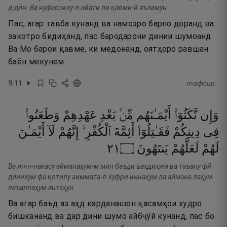
д-дӣн. Ва нуфассилу-л-айати ли қавми-й яъламун.
Пас, агар тавба кунанд ва намозро барпо доранд ва
закотро бидиҳанд, пас бародарони динии шумоанд.
Ва Мо барои қавме, ки медонанд, оятҳоро равшан
баён мекунем.
9
:
11
тафсир
وَإِن
نَّكَثُوٓا۟
أَيْمَـٰنَهُم
مِّنۢ
بَعْدِ
عَهْدِهِمْ
وَطَعَنُوا۟
فِى
دِينِكُمْ
فَقَـٰتِلُوٓا۟
أَئِمَّةَ
ٱلْكُفْرِ ۙ
إِنَّهُمْ
لَآ
أَيْمَـٰنَ
١٢
۝
يَنتَهُونَ
لَعَلَّهُمْ
لَهُمْ
Ва ин-н-накасу айманаҳум-м мин баъди ъаҳдиҳим ва таъану фӣ
дӣникум фа қотилу аиммата-л-куфри иннаҳум ла аймана лаҳум
лаъаллаҳум янтаҳун.
Ва агар баъд аз аҳд карданашон қасамҳои худро
бишкананд ва дар дини шумо айбҷӯй кунанд, пас бо