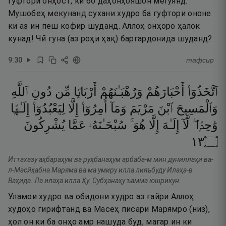
гуфтори онҳост, ки бо даҳонҳояшон мегӯянд.
Мушобеҳ мекунанд сухани худро ба гуфтори ононе
ки аз ин пеш кофир шуданд. Аллоҳ онҳоро ҳалок
кунад! Чӣ гуна (аз роҳи ҳақ) баргардонида шуданд?
9
:
30
тафсир
ٱتَّخَذُوٓا۟
أَحْبَارَهُمْ
وَرُهْبَـٰنَهُمْ
أَرْبَابًۭا
مِّن
دُونِ
ٱللَّهِ
وَٱلْمَسِيحَ
ٱبْنَ
مَرْيَمَ
وَمَآ
أُمِرُوٓا۟
إِلَّا
لِيَعْبُدُوٓا۟
إِلَـٰهًۭا
وَٰحِدًۭا ۖ
لَّآ
إِلَـٰهَ
إِلَّا
هُوَ ۚ
سُبْحَـٰنَهُۥ
عَمَّا
يُشْرِكُونَ
٣١
۝
Иттахазу аҳбараҳум ва руҳбанаҳум арбаба-м мин дуниллаҳи ва-
л-Масӣҳабна Маряма ва ма умиру илла лияъбуду Илаҳа-в
Ваҳида. Ла илаҳа илла Ҳу. Субҳанаҳу ъамма юшрикун.
Уламои худро ва обидони худро аз ғайри Аллоҳ
худоҳо гирифтанд ва Масеҳ писари Марямро (низ),
ҳол он ки ба онҳо амр нашуда буд, магар ин ки