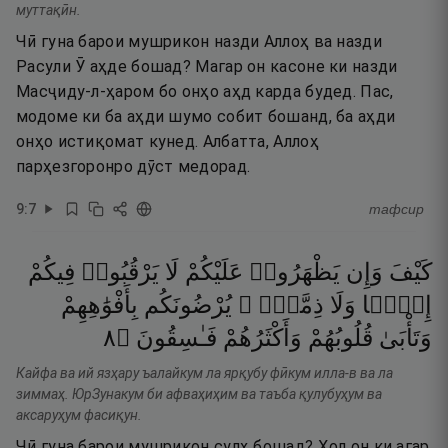
муттақӣн.
Чӣ гуна барои мушрикон назди Аллоҳ ва назди
Расули Ӯ аҳде бошад? Магар он касоне ки назди
Масҷиду-л-ҳаром бо онҳо аҳд карда будед. Пас,
модоме ки ба аҳди шумо собит бошанд, ба аҳди
онҳо истиқомат кунед. Албатта, Аллоҳ
парҳезгоронро дӯст медорад.
9
:
7
тафсир
كَيْفَ
وَإِن
يَظْهَرُوا۟
عَلَيْكُمْ
لَا
يَرْقُبُوا۟
فِيكُمْ
إِلًّۭا
وَلَا
ذِمَّةًۭ ۚ
يُرْضُونَكُم
بِأَفْوَٰهِهِمْ
٨
۝
فَـٰسِقُونَ
وَأَكْثَرُهُمْ
قُلُوبُهُمْ
وَتَأْبَىٰ
Кайфа ва ий язҳару ъалайкум ла ярқубу фӣкум илла-в ва ла
зиммаҳ. ЮрЗунакум би афваҳиҳим ва таъба қулубуҳум ва
аксаруҳум фасиқун.
Чӣ гуна барои мушрикон сулҳ бошад? Ҳол он ки агар