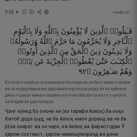
9
:
28
тафсир
قَـٰتِلُوا۟
ٱلَّذِينَ
لَا
يُؤْمِنُونَ
بِٱللَّهِ
وَلَا
بِٱلْيَوْمِ
ٱلْـَٔاخِرِ
وَلَا
يُحَرِّمُونَ
مَا
حَرَّمَ
ٱللَّهُ
وَرَسُولُهُۥ
وَلَا
يَدِينُونَ
دِينَ
ٱلْحَقِّ
مِنَ
ٱلَّذِينَ
أُوتُوا۟
ٱلْكِتَـٰبَ
حَتَّىٰ
يُعْطُوا۟
ٱلْجِزْيَةَ
عَن
يَدٍۢ
٢٩
۝
صَـٰغِرُونَ
وَهُمْ
Қотилу-л-лазӣна ла юъминуна биллаҳи ва ла би-л-явми-л-ахири
ва ла юҳарримуна ма ҳаррамаллоҳу ва расулуҳу ва ла ядӣнуна
дӣна-л-ҳаққи мина-л лазӣна уту-л-китаба ҳатта юъту-л-ҷизята
ъа-й ядив ва ҳум соғирун.
Ҷанг кунед бо ононе ки (аз тарафи Аллоҳ) ба онҳо
Китоб дода шуд, на ба Аллоҳ имон доранд ва на ба
рӯзи охират ва он чиро, ки Аллоҳ ва фиристодаи Ӯ
ҳаром сохтааст, ҳаром намешуморанд ва дини