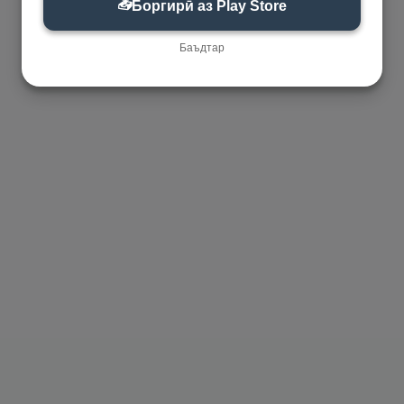
📥
Боргирӣ аз Play Store
Баъдтар