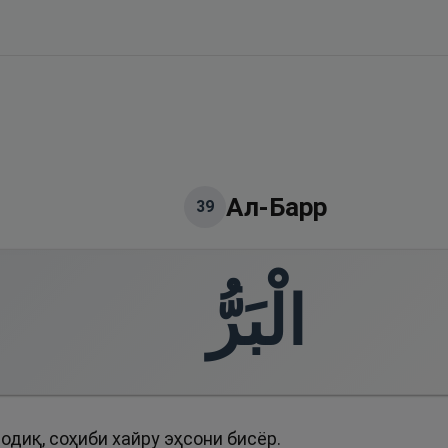
Ал-Барр
39
الْبَرُّ
диқ, соҳиби хайру эҳсони бисёр.