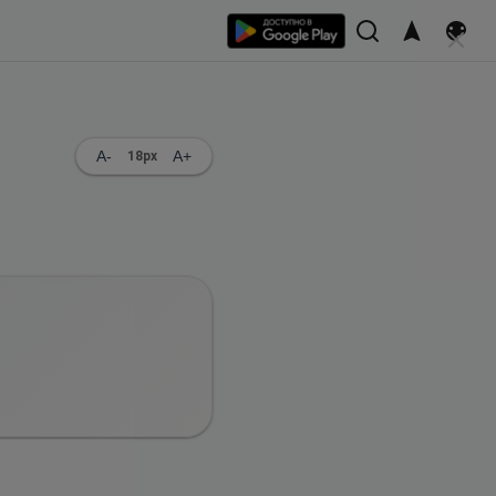
A-
A+
18
px