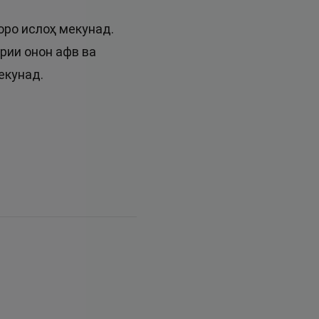
оро ислоҳ мекунад.
рии онон афв ва
екунад.