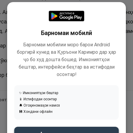
. Аллоҳ таоло ба халқаш некӣ мекунад ва аҳволи онҳ
усалмонони некӯкорро дучанд мебахшад ва аз бадко
д. Айби онҳоро пинҳон намуда онҳоро шарманда нам
Барномаи мобилӣ
Барномаи мобилии моро барои Android
ар Қуръон як маротиба зикр шудааст.
боргирӣ кунед ва Қуръони Каримро дар ҳар
ҷо бо худ дошта бошед. Имкониятҳои
ӯкору меҳрубон аст». Сураи Тур, ояти 28.
бештар, интерфейси беҳтар ва истифодаи
осонтар!
 беҳтарин ном буда, Барр ҳам ҷоиз аст.
✨ Имкониятҳои бештар
📱 Истифодаи осонтар
 оятҳои Қуръон:
🔔 Огоҳиномаҳои намоз
💾 Хондани офлайн