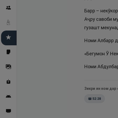
Пайғамбарон
Барр – некӯкор
Аҷру савоби м
Дуоҳо
гузашт мекуна
Асмоул Ҳусно
Номи Албарр д
Фарзи айн
«Бегумон Ӯ Нек
Номи Абдулбарр
Галерея
Махзани Маърифат
Зикри ин ном дар
Барномаи мобилӣ
📖
52:28
Пахшҳои зинда