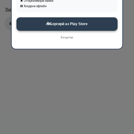
🔔 Огоҳиномаҳои намоз
💾 Хондани офлайн
Зикри ин ном дар оятҳои Қуръон:
📖
2:286
📖
8:40
📥
Боргирӣ аз Play Store
Баъдтар