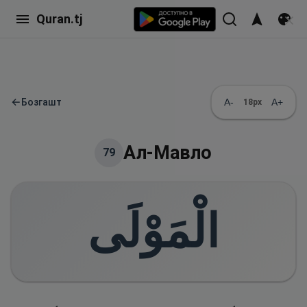
Quran.tj
←
Бозгашт
A-
A+
18
px
Ал-Мавло
79
الْمَوْلَى