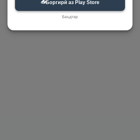
📥
Боргирӣ аз Play Store
Баъдтар