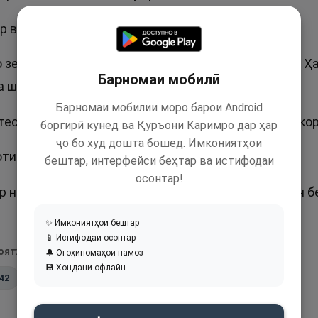
р васфи қудрат муболиға кардан аст.
 зебои Аллоҳ Қодир, Қадир ва Муқтадир ҳастанд. Ҳа
Барномаи мобилӣ
а шудаанд ва маънои наздик доранд.
Барномаи мобилии моро барои Android
ест, ки бо иҷрои корҳое қудрати худро зоҳиру ошко
боргирӣ кунед ва Қуръони Каримро дар ҳар
ҷо бо худ дошта бошед. Имкониятҳои
отиба дар Қуръон зикр шудааст.
бештар, интерфейси беҳтар ва истифодаи
осонтар!
 ном гузоштан хуб аст. Муқтадир ном нагузоштан бе
✨ Имкониятҳои бештар
📱 Истифодаи осонтар
 оятҳои Қуръон:
🔔 Огоҳиномаҳои намоз
💾 Хондани офлайн
:42
📖
54:55