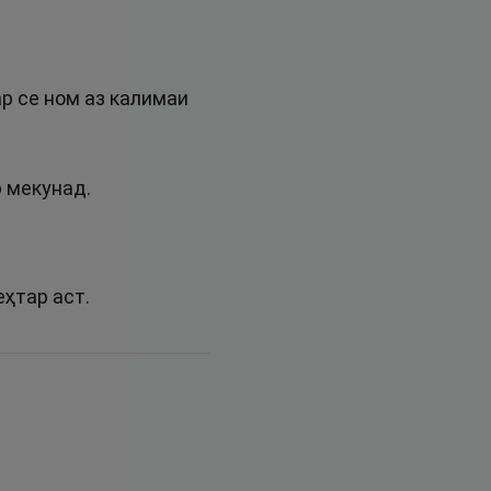
р се ном аз калимаи
р мекунад.
ҳтар аст.