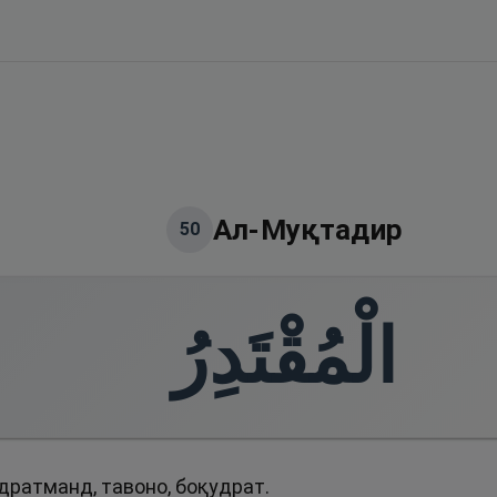
Ал-Муқтадир
50
الْمُقْتَدِرُ
дратманд, тавоно, боқудрат.