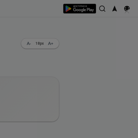
A-
A+
18
px