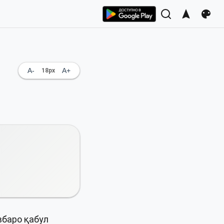
A-
A+
18
px
вбаро қабул