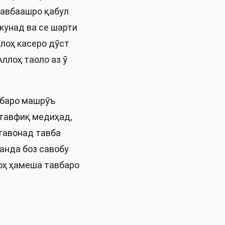
 тавбаашро қабул
кунад ва се шарти
ллоҳ касеро дӯст
ллоҳ таоло аз ӯ
вбаро машрӯъ
 тавфиқ медиҳад,
етавонад тавба
анда боз савобу
лоҳ ҳамеша тавбаро