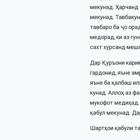
мекунад. Ҳарчанд 
мекунад. Тавбакун
тавбаро ба ҷо ора
медорад, ки аз гу
сахт хурсанд меш
Дар Қуръони карим
гардонид, яъне ам
яъне ба қалбаш ил
кунад. Аллоҳ аз ф
мукофот медиҳад. 
қабул мекунад. Да
Шартҳои қабули та