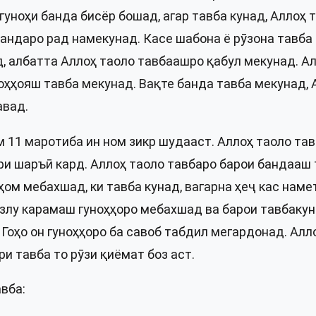
гуноҳи банда бисёр бошад, агар тавба кунад, Аллоҳ
андаро рад намекунад. Касе шабона ё рӯзона тавба 
д, албатта Аллоҳ таоло тавбаашро қабул мекунад. А
ноҳҳояш тавба мекунад. Вақте банда тавба мекунад, А
авад.
 11 маротиба ин ном зикр шудааст. Аллоҳ таоло та
ри шаръӣ кард. Аллоҳ таоло тавбаро барои бандааш
ҳом мебахшад, ки тавба кунад, вагарна ҳеҷ кас нам
азлу карамаш гуноҳҳоро мебахшад ва барои тавбакун
Гоҳо он гуноҳҳоро ба савоб табдил мегардонад. Ал
ри тавба то рӯзи қиёмат боз аст.
вба: