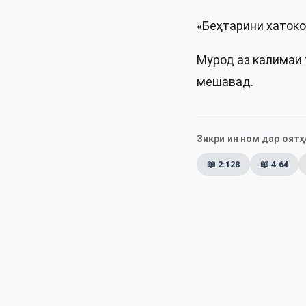
«Беҳтарини хатоко
Мурод аз калимаи
мешавад.
Зикри ин ном дар оятҳ
📖
2:128
📖
4:64