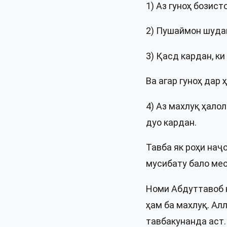
1) Аз гуноҳ бозист
2) Пушаймон шуда
3) Қасд кардан, ки
Ва агар гуноҳ дар
4) Аз махлуқ ҳало
дуо кардан.
Тавба як роҳи наҷ
мусибату бало мео
Номи Абдуттавоб н
ҳам ба махлуқ. Ал
тавбакунанда аст.