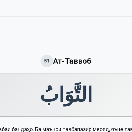
Ат-Таввоб
51
التَّوَابُ
баи бандаҳо. Ба маънои тавбапазир меояд, яъне та