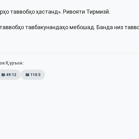
рҳо таввобҳо ҳастанд». Ривояти Тирмизӣ.
 таввобҳо тавбакунандаҳо мебошад. Банда низ тавв
ои Қуръон:
📖
49:12
📖
110:3