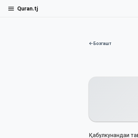
Quran.tj
←
Бозгашт
Қабулкунандаи тав