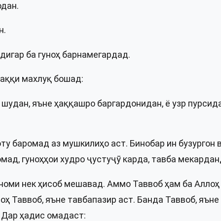
одан.
н.
 дигар ба гуноҳ барнамегардад.
 ҳаққи махлуқ бошад:
л шудан, яъне ҳаққашро баргардонидан, ё узр пурсида
оту баромад аз мушкилиҳо аст. Бинобар ин бузургон 
мад, гуноҳҳои худро ҷустуҷӯ карда, тавба мекардан
оми нек ҳисоб мешавад. Аммо Таввоб ҳам ба Аллоҳ
лоҳ Таввоб, яъне тавбапазир аст. Банда Таввоб, яъне
 Дар ҳадис омадаст: