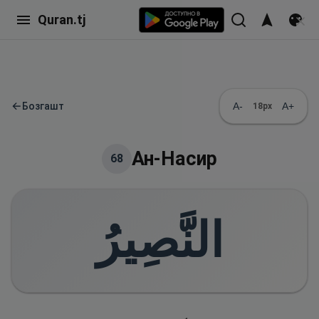
Quran.tj
←
Бозгашт
A-
A+
18
px
Ан-Насир
68
النَّصِيرُ