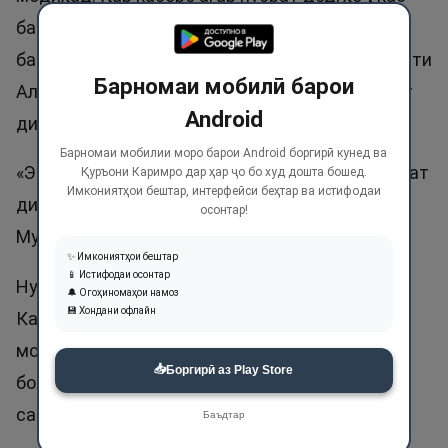
бар ӯ ғолиб намеояд ва ҳар касеро хор кард,
барои ӯ ҳеҷ ёридиҳандае нест. Як шарти нусрати
Барномаи мобилӣ барои
Аллоҳ бар мӯъминон ин аст, ки Аллоҳро нусрат
Android
диҳанд. Аллоҳ таоло гуфт:
Барномаи мобилии моро барои Android боргирӣ кунед ва
«Эй онҳое ки имон овардед, агар Аллоҳро нусрат
Қуръони Каримро дар ҳар ҷо бо худ дошта бошед.
Имкониятҳои бештар, интерфейси беҳтар ва истифодаи
диҳед, Аллоҳ шуморо нусрат медиҳад». Сураи
осонтар!
Муҳаммад, ояти 7.
✨ Имкониятҳои бештар
📱 Истифодаи осонтар
Нусрати Аллоҳ бо нусрати динаш мешавад.
🔔 Огоҳиномаҳои намоз
💾 Хондани офлайн
Касе илм дорад, бо илм ва касе мол дорад, бо
мол нусрат медиҳад. Ҳар кас ба қадри имкон
📥
Боргирӣ аз Play Store
бояд ба дини Аллоҳ ёрӣ диҳад, дар натиҷа
сазовори ёрии Аллоҳ мешавад.
Баъдтар