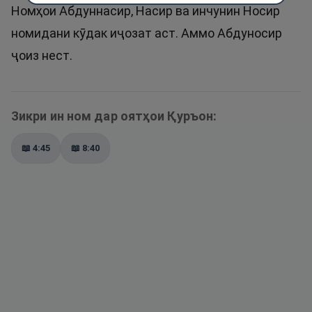
Номҳои Абдуннасир, Насир ва инчунин Носир
номидани кӯдак иҷозат аст. Аммо Абдуносир
ҷоиз нест.
Зикри ин ном дар оятҳои Қуръон:
📖
4:45
📖
8:40