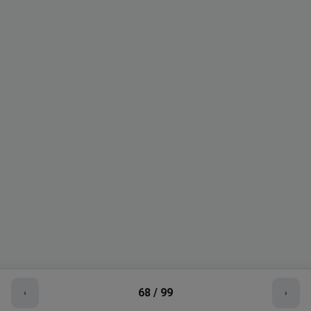
68
/
99
‹
›