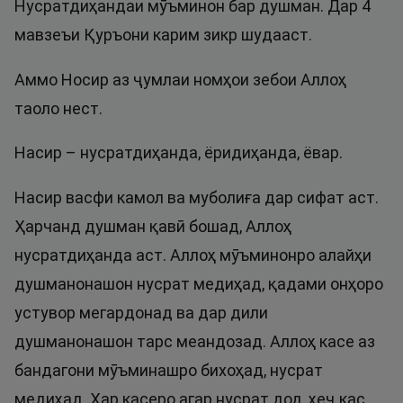
Нусратдиҳандаи мӯъминон бар душман. Дар 4
мавзеъи Қуръони карим зикр шудааст.
Аммо Носир аз ҷумлаи номҳои зебои Аллоҳ
таоло нест.
Насир – нусратдиҳанда, ёридиҳанда, ёвар.
Насир васфи камол ва муболиға дар сифат аст.
Ҳарчанд душман қавӣ бошад, Аллоҳ
нусратдиҳанда аст. Аллоҳ мӯъминонро алайҳи
душманонашон нусрат медиҳад, қадами онҳоро
устувор мегардонад ва дар дили
душманонашон тарс меандозад. Аллоҳ касе аз
бандагони мӯъминашро бихоҳад, нусрат
медиҳад. Ҳар касеро агар нусрат дод, ҳеҷ кас