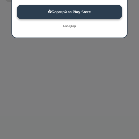
📥
Боргирӣ аз Play Store
Баъдтар