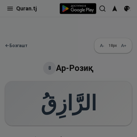
Quran.tj
←
Бозгашт
A-
A+
18
px
Ар-Розиқ
8
الرَّازِقُ