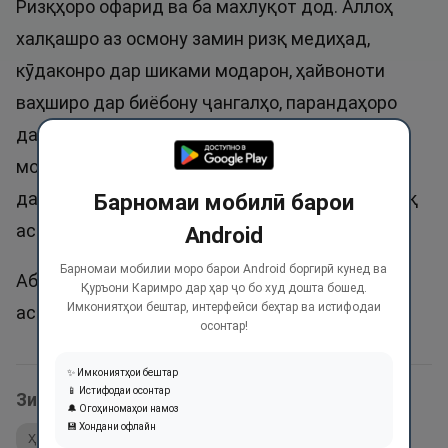
Ризқҳоро офарид ва ба махлуқот дод. Аллоҳ
халқашро аз осмону замин ризқ медиҳад,
кӯдаконро дар шиками модарон, ҳайвоноти
ваҳширо дар биёбону ҷангалҳо, парандаҳоро
дар қуллаҳои куҳҳо ва дар лонаҳояш ва
моҳиҳоро дар қаъри об ризқ медиҳад. Ин ном
дар ҳадиси саҳеҳ собит шудааст: «Аллоҳ розиқ
Барномаи мобилӣ барои
аст». Ривояти Аҳмад.
Android
Барномаи мобилии моро барои Android боргирӣ кунед ва
Абдуррозиқ ном гузоштани писарҳо мустаҳаб
Қуръони Каримро дар ҳар ҷо бо худ дошта бошед.
Имкониятҳои бештар, интерфейси беҳтар ва истифодаи
аст. Аммо Розиқ номидан ҷоиз нест.
осонтар!
✨ Имкониятҳои бештар
📱 Истифодаи осонтар
Зикри ин ном дар оятҳои Қуръон:
🔔 Огоҳиномаҳои намоз
💾 Хондани офлайн
Ҳадис