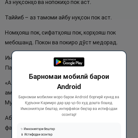
Аз нуқсонҳо ва нопокиҳо пок аст.
Таййиб – аз тамоми айбу нуқсон пок аст.
Номҳояш пок, сифатҳояш пок, корҳояш пок
мебошанд. Покон ва покиро дӯст медорад.
Ин ном дар ҳадиси шариф собит шудааст.
Паёмбар ﷺ гуфтанд:
Барномаи мобилӣ барои
«Аллоҳ таоло Пок аст, ва аз амалҳо танҳо
Android
амалҳои покро қабул мекунад». Ривояти
Барномаи мобилии моро барои Android боргирӣ кунед ва
Муслим.
Қуръони Каримро дар ҳар ҷо бо худ дошта бошед.
Имкониятҳои бештар, интерфейси беҳтар ва истифодаи
осонтар!
Абдуттаййиб ва Таййиб ном гузоштани
фарзандон ҷоиз аст.
✨ Имкониятҳои бештар
📱 Истифодаи осонтар