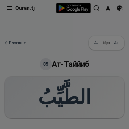
Quran.tj
←
Бозгашт
A-
A+
18
px
Ат-Таййиб
85
الطَّيِّبُ