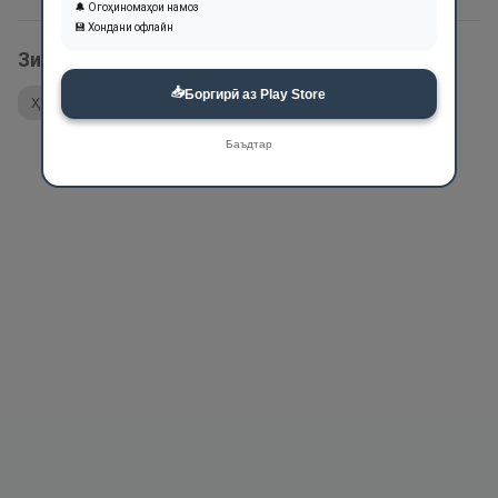
🔔 Огоҳиномаҳои намоз
💾 Хондани офлайн
Зикри ин ном дар оятҳои Қуръон:
📥
Боргирӣ аз Play Store
Ҳадис
Баъдтар