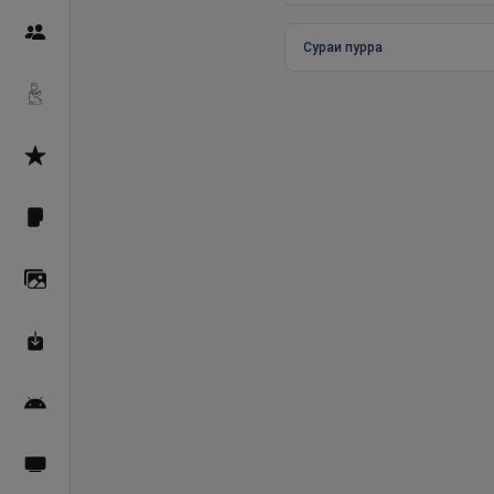
Пайғамбарон
Сураи пурра
Дуоҳо
Асмоул Ҳусно
Фарзи айн
Галерея
Махзани Маърифат
Барномаи мобилӣ
Пахшҳои зинда