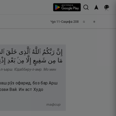
Ҷуз
11
•
Саҳифа
208
إِنَّ
رَبَّكُمُ
ٱللَّهُ
ٱلَّذِى
خَلَقَ
ٱلس
مَا
مِن
شَفِيعٍ
إِلَّا
مِنۢ
بَعْدِ
إِذ ۚ
-л-ъарш. Юдаббиру-л-амр. Мо мин
аш рӯз офарид, боз бар Арш
заи Вай. Ин аст Худо
тафсир