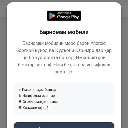
Идома додан
Барномаи мобилӣ
Барномаи мобилии моро барои Android
боргирӣ кунед ва Қуръони Каримро дар ҳар
ҷо бо худ дошта бошед. Имкониятҳои
бештар, интерфейси беҳтар ва истифодаи
осонтар!
✨ Имкониятҳои бештар
📱 Истифодаи осонтар
🔔 Огоҳиномаҳои намоз
💾 Хондани офлайн