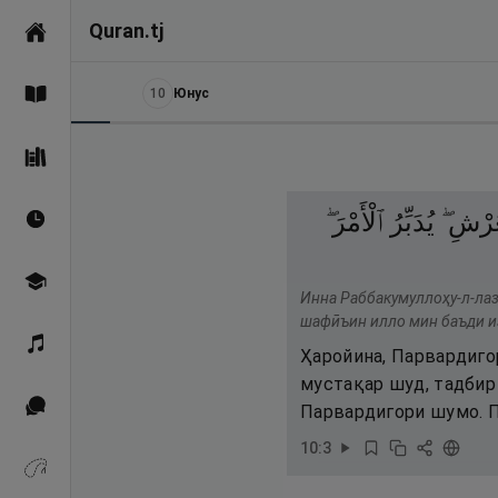
Quran.tj
Асосӣ
10
Юнус
Қуръон
Саҳеҳи Бухорӣ
ْعَرْشِ
يُدَبِّرُ
ٱلْأَمْرَ ۖ
Вақтҳои намоз
Омӯзиш
Инна Раббакумуллоҳу-л-лаз
шафӣъин илло мин баъди из
Қироат
Ҳаройина, Парвардиго
мустақар шуд, тадбир 
Иқтибосҳо аз Қуръон
Парвардигори шумо. П
10
:
3
Зикрҳо