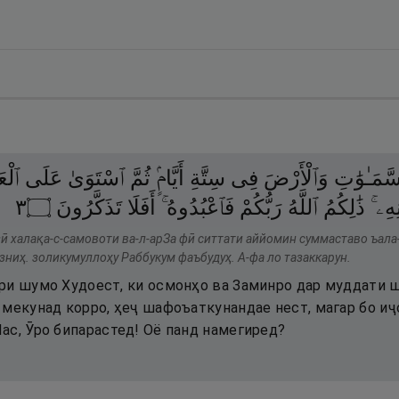
َّمَـٰوَٰتِ
وَٱلْأَرْضَ
فِى
سِتَّةِ
أَيَّامٍۢ
ثُمَّ
ٱسْتَوَىٰ
عَلَى
ٱل ۖ
٣
۝
تَذَكَّرُونَ
أَفَلَا
فَٱعْبُدُوهُ ۚ
رَبُّكُمْ
ٱللَّهُ
ذَٰلِكُمُ
ْنِهِۦ
ӣ халақа-с-самовоти ва-л-арЗа фӣ ситтати аййомин суммаставо ъала
ниҳ. золикумуллоҳу Раббукум фаъбудуҳ. А-фа ло тазаккарун.
ри шумо Худоест, ки осмонҳо ва Заминро дар муддати ш
мекунад корро, ҳеҷ шафоъаткунандае нест, магар бо иҷо
ас, Ӯро бипарастед! Оё панд намегиред?