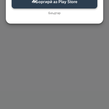
📥
Боргирӣ аз Play Store
Баъдтар