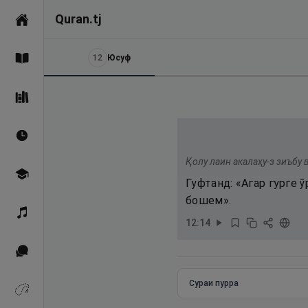
Quran.tj
Асосӣ
12
Юсуф
Қуръон
Саҳеҳи Бухорӣ
Вақтҳои намоз
Қолу лаин акалаҳу-з зиъбу в
Омӯзиш
Гуфтанд: «Агар гурге 
бошем».
Қироат
12
:
14
Иқтибосҳо аз Қуръон
Сураи пурра
Зикрҳо