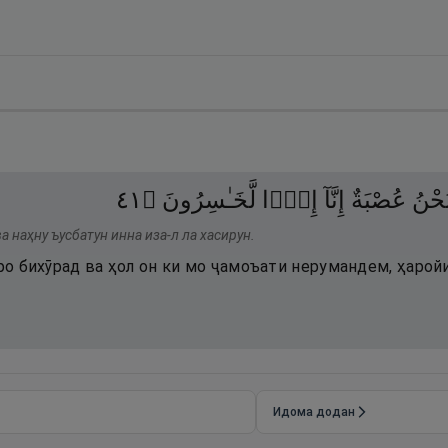
١٤
۝
لَّخَـٰسِرُونَ
إِذًۭا
إِنَّآ
عُصْبَةٌ
َحْنُ
а наҳну ъусбатун инна иза-л ла хасирун.
ӯро бихӯрад ва ҳол он ки мо ҷамоъати нерумандем, ҳарой
Идома додан