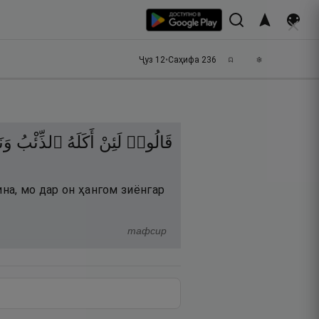
Ҷуз
12
•
Саҳифа
236
قَالُوا۟
لَئِنْ
أَكَلَهُ
ٱلذِّئْبُ
وَن
ина, мо дар он ҳангом зиёнгар
тафсир