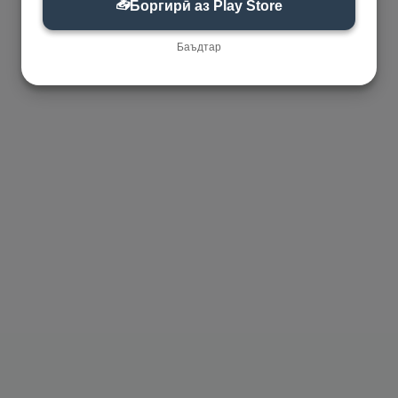
📥
Боргирӣ аз Play Store
Баъдтар