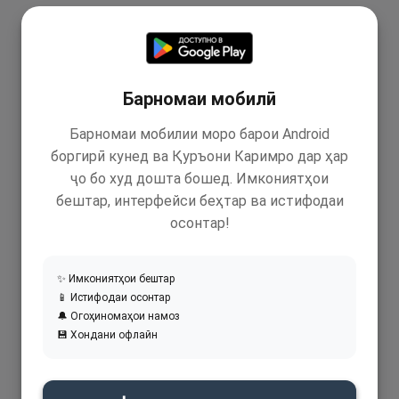
Барномаи мобилӣ
Барномаи мобилии моро барои Android
боргирӣ кунед ва Қуръони Каримро дар ҳар
ҷо бо худ дошта бошед. Имкониятҳои
бештар, интерфейси беҳтар ва истифодаи
осонтар!
✨ Имкониятҳои бештар
📱 Истифодаи осонтар
🔔 Огоҳиномаҳои намоз
💾 Хондани офлайн