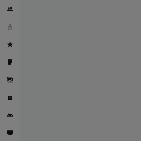
Пайғамбарон
Дуоҳо
Асмоул Ҳусно
Фарзи айн
Галерея
Махзани Маърифат
Барномаи мобилӣ
Пахшҳои зинда