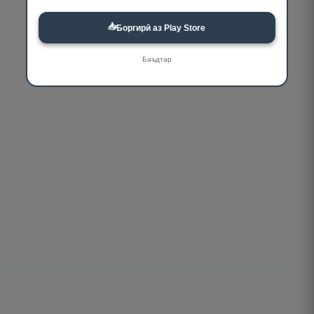
📥
Боргирӣ аз Play Store
Баъдтар