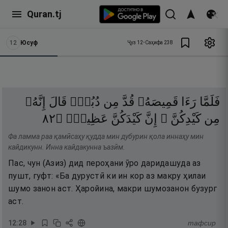
Quran.tj
12
Юсуф
Ҷуз
12
•
Саҳифа
238
فَلَمَّا
رَءَا
قَمِيصَهُۥ
قُدَّ
مِن
دُبُرٍۢ
قَالَ
إِنَّهُۥ
٢٨
۝
عَظِيمٌۭ
كَيْدَكُنَّ
إِنَّ
كَيْدِكُنَّ ۖ
مِن
Фа ламма раа қамӣсаҳу қудда мин дубурин қола иннаҳу мин
кайдикунн. Инна кайдакунна ъазӣм.
Пас, чун (Азиз) дид пероҳани ӯро даридашуда аз
пушт, гуфт: «Ба дурустӣ ки ин кор аз макру ҳилаи
шумо занон аст. Ҳаройина, макри шумозанон бузург
аст.
12
:
28
тафсир