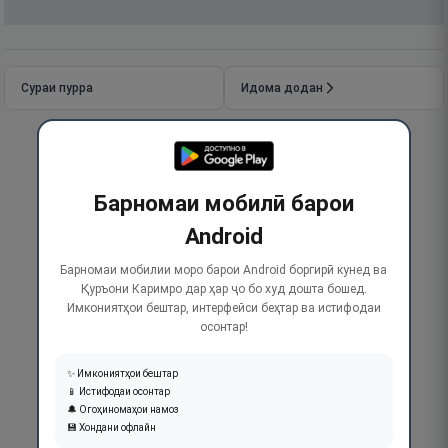
Сураи пурра
Идома додан
Барномаи мобилӣ барои
Android
Барномаи мобилии моро барои Android боргирӣ кунед ва
Қуръони Каримро дар ҳар ҷо бо худ дошта бошед.
Имкониятҳои бештар, интерфейси беҳтар ва истифодаи
осонтар!
✨ Имкониятҳои бештар
📱 Истифодаи осонтар
🔔 Огоҳиномаҳои намоз
💾 Хондани офлайн