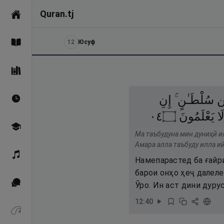
Quran.tj
Асосӣ
12
Юсуф
Қуръон
Саҳеҳи Бухорӣ
ن
سُلْطَـٰنٍ ۚ
إِنِ
Вақтҳои намоз
٤٠
۝
يَعْلَمُونَ
َا
Омӯзиш
Ма таъбудуна мин дуниҳӣ и
Амара алла таъбуду илла ий
Қироат
Намепарастед ба ғайр
барои онҳо ҳеҷ далел
Иқтибосҳо аз Қуръон
Ӯро. Ин аст дини дур
12
:
40
Зикрҳо