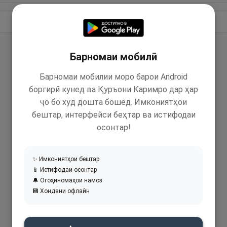
Идома додан
Барномаи мобилӣ
Барномаи мобилии моро барои Android
боргирӣ кунед ва Қуръони Каримро дар ҳар
ҷо бо худ дошта бошед. Имкониятҳои
бештар, интерфейси беҳтар ва истифодаи
осонтар!
✨ Имкониятҳои бештар
📱 Истифодаи осонтар
🔔 Огоҳиномаҳои намоз
💾 Хондани офлайн