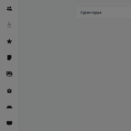
Пайғамбарон
Сураи пурра
Дуоҳо
Асмоул Ҳусно
Фарзи айн
Галерея
Махзани Маърифат
Барномаи мобилӣ
Пахшҳои зинда