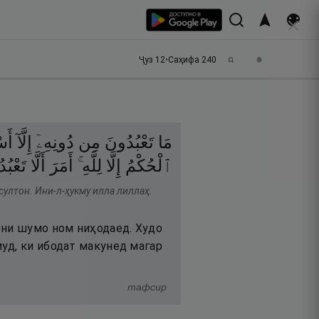
Ҷуз
12
•
Саҳифа
240
مَا
تَعْبُدُونَ
مِن
دُونِهِۦٓ
إِلَّآ
أَسْ
ٱلْحُكْمُ
إِلَّا
لِلَّهِ ۚ
أَمَرَ
أَلَّا
تَعْبُدُ
султон. Ини-л-ҳукму илла лиллаҳ.
они шумо ном ниҳодаед. Худо
уд, ки ибодат макунед магар
тафсир