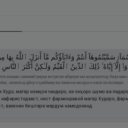
مَآءًۭ
سَمَّيْتُمُوهَآ
أَنتُمْ
وَءَابَآؤُكُم
مَّآ
أَنزَلَ
ٱللَّهُ
بِهَا
مِ
وٓا۟
إِلَّآ
إِيَّاهُ ۚ
ذَٰلِكَ
ٱلدِّينُ
ٱلْقَيِّمُ
وَلَـٰكِنَّ
أَكْثَرَ
ٱلنَّاسِ
ل
лла асмаан саммайтумуҳа антум ва абаукум ма анзалаллоҳу биҳа мин 
йаҳ. залика-д-дӣну-л қаййиму ва лакинна аксара-н-наси ла яъламун.
и Худо, магар номҳои чандеро, ки онҳоро шумо ва падар
е нафиристодааст, нест фармонравоӣ магар Худоро, фарм
уст, валекин бештари мардум намедонанд.