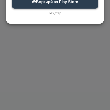
📥
Боргирӣ аз Play Store
Баъдтар