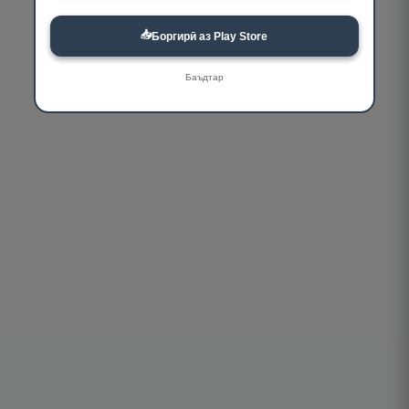
📥
Боргирӣ аз Play Store
Баъдтар