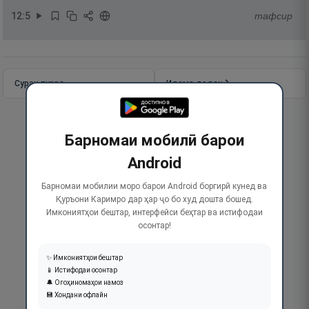
12
:
5
тафсир
Сураи пурра
Идома додан
Барномаи мобилӣ барои
Android
Барномаи мобилии моро барои Android боргирӣ кунед ва
Қуръони Каримро дар ҳар ҷо бо худ дошта бошед.
Имкониятҳои бештар, интерфейси беҳтар ва истифодаи
осонтар!
✨ Имкониятҳои бештар
📱 Истифодаи осонтар
🔔 Огоҳиномаҳои намоз
💾 Хондани офлайн