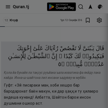
Quran.tj
12
Юсуф
Ҷуз
12
•
Саҳифа
236
قَالَ
يَـٰبُنَىَّ
لَا
تَقْصُصْ
رُءْيَاكَ
عَلَىٰٓ
إِخْوَتِكَ
فَيَكِيدُوا۟
لَكَ
كَيْدًا ۖ
إِنَّ
ٱلشَّيْطَـٰنَ
لِلْإِنسَـٰنِ
٥
۝
مُّبِينٌۭ
عَدُوٌّۭ
Қола йа бунайя ла тақсус руъйака ъала ихватика фа якӣду лака
кайда. Инна-ш-шайтона лил инсани ъадувву-м мубӣн.
Гуфт: «Эй писараки ман, хоби хешро бар
бародаронат баён макун, ки дар ҳаққи ту ҳилаеро
андеша кунанд! Албатта, Шайтон барои инсон
душмани ошкор аст.