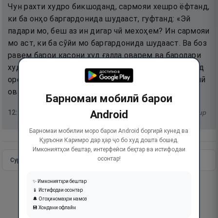
Чун рахти худро бикшоданд, сармояи хешро ёфтанд,
ки ба онҳо баргардонида шудааст, гуфтанд: «Эй
падари мо, беш аз ин дигар чӣ мехоҳем? Ин сармояи
мо аст, ки ба сӯйи мо баргардонида шудааст. Ва боз
равем барои касони худ ғалла оварем ва бародари
худро нигаҳбонӣ кунем ва паймонаи як шутур зиёд
орем. Додани ин паймона (назди шоҳ) осон ва он чӣ
овардем, паймонаи андак аст!».
Барномаи мобилӣ барои
Android
12
:
65
тафсир
Барномаи мобилии моро барои Android боргирӣ кунед ва
Қуръони Каримро дар ҳар ҷо бо худ дошта бошед.
Имкониятҳои бештар, интерфейси беҳтар ва истифодаи
осонтар!
Сураи пурра
Идома додан
✨ Имкониятҳои бештар
📱 Истифодаи осонтар
🔔 Огоҳиномаҳои намоз
💾 Хондани офлайн