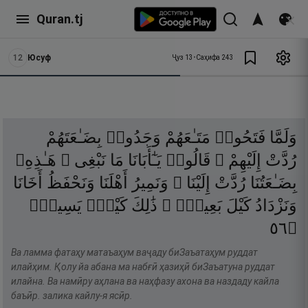
Quran.tj
12
Юсуф
Ҷуз
13
•
Саҳифа
243
وَلَمَّا
فَتَحُوا۟
مَتَـٰعَهُمْ
وَجَدُوا۟
بِضَـٰعَتَهُمْ
رُدَّتْ
إِلَيْهِمْ ۖ
قَالُوا۟
يَـٰٓأَبَانَا
مَا
نَبْغِى ۖ
هَـٰذِهِۦ
بِضَـٰعَتُنَا
رُدَّتْ
إِلَيْنَا ۖ
وَنَمِيرُ
أَهْلَنَا
وَنَحْفَظُ
أَخَانَا
وَنَزْدَادُ
كَيْلَ
بَعِيرٍۢ ۖ
ذَٰلِكَ
كَيْلٌۭ
يَسِيرٌۭ
٦٥
۝
Ва ламма фатаҳу матаъаҳум ваҷаду биЗаъатаҳум руддат
илайҳим. Қолу йа абана ма набғӣ ҳазиҳӣ биЗаъатуна руддат
илайна. Ва намӣру аҳлана ва наҳфазу ахона ва наздаду кайла
баъӣр. залика кайлу-я ясӣр.