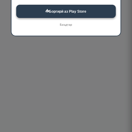
📥
Боргирӣ аз Play Store
Баъдтар