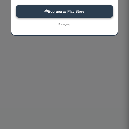
📥
Боргирӣ аз Play Store
Баъдтар