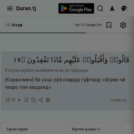
Quran.tj
12
Юсуф
Ҷуз
13
•
Саҳифа
244
٧١
۝
تَفْقِدُونَ
مَّاذَا
عَلَيْهِم
وَأَقْبَلُوا۟
قَالُوا۟
Қолу ва ақбалу ъалайҳим-м ма за тафқидун.
(Корвониён) ба онҳо рӯй оварда гуфтанд: «Шумо чӣ
чизро гум кардаед».
12
:
71
тафсир
Сураи пурра
Идома додан