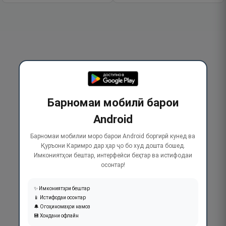
Барномаи мобилӣ барои
Android
Барномаи мобилии моро барои Android боргирӣ кунед ва
Қуръони Каримро дар ҳар ҷо бо худ дошта бошед.
Имкониятҳои бештар, интерфейси беҳтар ва истифодаи
осонтар!
✨ Имкониятҳои бештар
📱 Истифодаи осонтар
🔔 Огоҳиномаҳои намоз
💾 Хондани офлайн