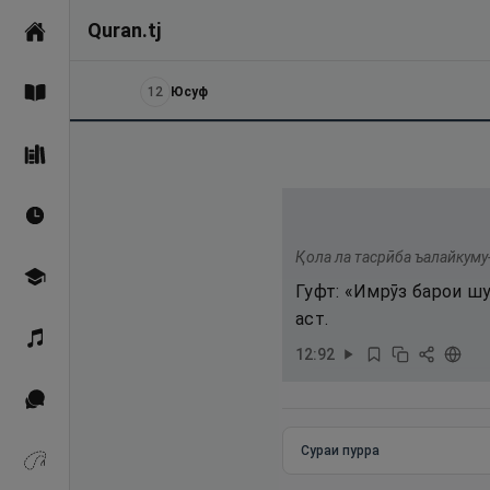
Quran.tj
Асосӣ
12
Юсуф
Қуръон
Саҳеҳи Бухорӣ
Вақтҳои намоз
Қола ла тасрӣба ъалайкуму
Омӯзиш
Гуфт: «Имрӯз барои ш
аст.
Қироат
12
:
92
Иқтибосҳо аз Қуръон
Сураи пурра
Зикрҳо