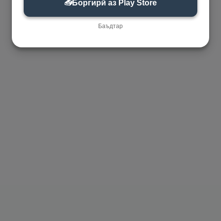
📥
Боргирӣ аз Play Store
Баъдтар