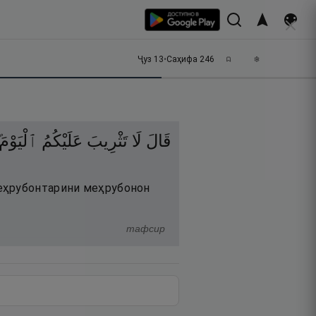
Ҷуз
13
•
Саҳифа
246
قَالَ
لَا
تَثْرِيبَ
عَلَيْكُمُ
ٱلْيَوْم ۖ
меҳрубонтарини меҳрубонон
тафсир