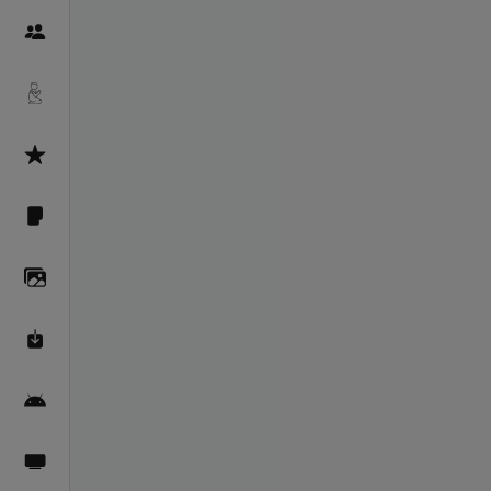
Пайғамбарон
Дуоҳо
Асмоул Ҳусно
Фарзи айн
Галерея
Махзани Маърифат
Барномаи мобилӣ
Пахшҳои зинда