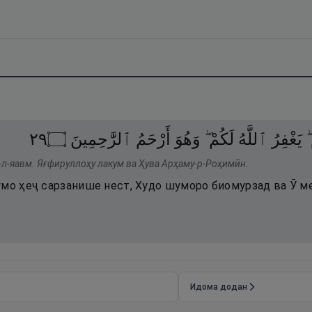
٩٢
۝
ٱلرَّٰحِمِينَ
أَرْحَمُ
وَهُوَ
لَكُمْ ۖ
ٱللَّهُ
يَغْفِرُ
َ
-л-яавм. Яғфируллоҳу лакум ва Ҳува Арҳаму-р-Роҳимӣн.
умо ҳеҷ сарзанише нест, Худо шуморо биомурзад ва Ӯ 
Идома додан