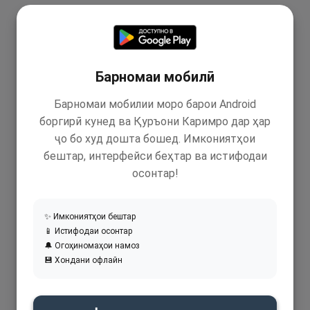
Барномаи мобилӣ
Барномаи мобилии моро барои Android
боргирӣ кунед ва Қуръони Каримро дар ҳар
ҷо бо худ дошта бошед. Имкониятҳои
бештар, интерфейси беҳтар ва истифодаи
осонтар!
✨ Имкониятҳои бештар
📱 Истифодаи осонтар
🔔 Огоҳиномаҳои намоз
💾 Хондани офлайн