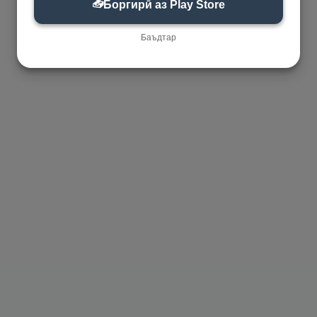
📥
Боргирӣ аз Play Store
Баъдтар