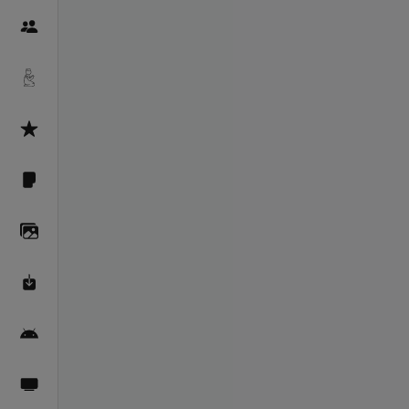
Пайғамбарон
Дуоҳо
Асмоул Ҳусно
Фарзи айн
Галерея
Махзани Маърифат
Барномаи мобилӣ
Пахшҳои зинда