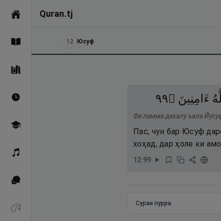
Quran.tj
Асосӣ
12
Юсуф
Қуръон
Саҳеҳи Бухорӣ
٩٩
۝
ءَامِنِينَ
َهُ
Вақтҳои намоз
Фа ламма дахалу ъала Йусу
Омӯзиш
Пас, чун бар Юсуф дар
хоҳад, дар ҳоле ки ам
Қироат
12
:
99
Иқтибосҳо аз Қуръон
Сураи пурра
Зикрҳо