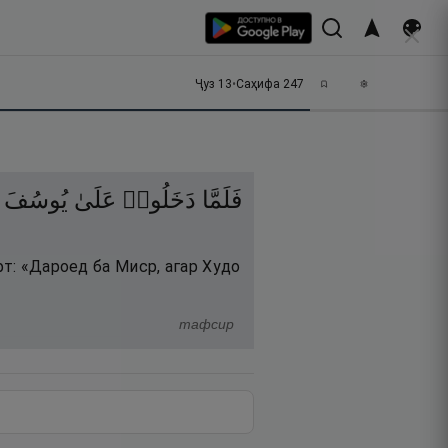
Ҷуз
13
•
Саҳифа
247
فَلَمَّا
دَخَلُوا۟
عَلَىٰ
يُوسُفَ
фт: «Дароед ба Миср, агар Худо
тафсир