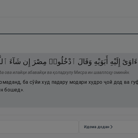
ءَاوَىٰٓ
إِلَيْهِ
أَبَوَيْهِ
وَقَالَ
ٱدْخُلُوا۟
مِصْرَ
إِن
شَآءَ
ٱللّ
фа ова илайҳи абавайҳи ва қоладхулу Мисра ин шааллоҳу оминӣн.
омаданд, ба сӯйи худ падару модари худро ҷой дод ва гу
он бошед».
Идома додан