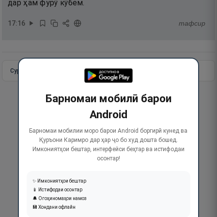
дар ҳам фурӯ кӯбем.
17
:
16
тафсир
Сураи пурра
Идома додан
Барномаи мобилӣ барои
Android
Барномаи мобилии моро барои Android боргирӣ кунед ва
Қуръони Каримро дар ҳар ҷо бо худ дошта бошед.
Имкониятҳои бештар, интерфейси беҳтар ва истифодаи
осонтар!
✨ Имкониятҳои бештар
📱 Истифодаи осонтар
🔔 Огоҳиномаҳои намоз
💾 Хондани офлайн