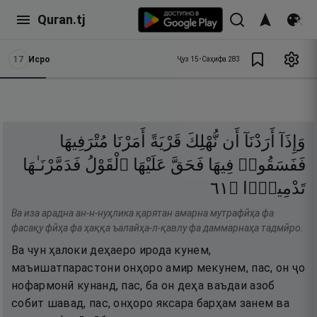
Quran.tj
17
Исро
Ҷуз
15
•
Саҳифа
283
وَإِذَآ
أَرَدْنَآ
أَن
نُّهْلِكَ
قَرْيَةً
أَمَرْنَا
مُتْرَفِيهَا
فَفَسَقُوا۟
فِيهَا
فَحَقَّ
عَلَيْهَا
ٱلْقَوْلُ
فَدَمَّرْنَـٰهَا
١٦
۝
تَدْمِيرًۭا
Ва иза арадна ан-н-нуҳлика қарятан амарна мутрафӣҳа фа
фасақу фӣҳа фа ҳаққа ъалайҳа-л-қавлу фа даммарнаҳа тадмӣро.
Ва чун ҳалоки деҳаеро ирода кунем,
маъишатпарастони онҳоро амир мекунем, пас, он ҷо
нофармонӣ кунанд, пас, ба он деҳа ваъдаи азоб
собит шавад, пас, онҳоро яксара барҳам занем ва