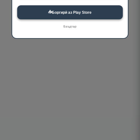
📥
Боргирӣ аз Play Store
Баъдтар