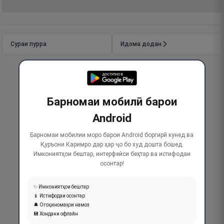
Сураи пурра
Идома додан
Барномаи мобилӣ барои
Android
Барномаи мобилии моро барои Android боргирӣ кунед ва
Қуръони Каримро дар ҳар ҷо бо худ дошта бошед.
Имкониятҳои бештар, интерфейси беҳтар ва истифодаи
осонтар!
✨ Имкониятҳои бештар
📱 Истифодаи осонтар
🔔 Огоҳиномаҳои намоз
💾 Хондани офлайн