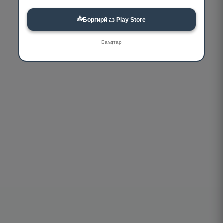
📥
Боргирӣ аз Play Store
Баъдтар