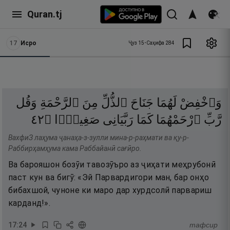
Quran.tj
17
Исро
Ҷуз
15
•
Саҳифа
284
وَٱخْفِضْ
لَهُمَا
جَنَاحَ
ٱلذُّلِّ
مِنَ
ٱلرَّحْمَةِ
وَقُل
٢٤
۝
صَغِيرًۭا
رَبَّيَانِى
كَمَا
ٱرْحَمْهُمَا
رَّبِّ
ВахфиЗ лаҳума ҷанаҳа-з-зулли мина-р-раҳмати ва қу-р-
Раббирҳамҳума кама Раббайанӣ сағӣро.
Ва барояшон бозӯи тавозӯъро аз ҷиҳати меҳрубонӣ
паст кун ва бигӯ: «Эй Парвардигори ман, бар онҳо
бибахшой, чуноне ки маро дар хурдсолӣ парвариш
карданд!».
17
:
24
тафсир